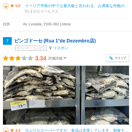
イベリア半島の中でも最大級と言われる、お洒落な外観の大型ショッピングセンターです。 約340店もショップが入っていて、飲食店は約60店、映画館は8スクリーンもあるそうです。 中心は大きなドーム型になっていて、天井に
5.0
by まおちゃーん
住所
Av. Lusíada, 1500-392 Lisboa
ピンゴドーセ (Rua 1°de Dezembro店)
7
リスボン
スーパー・コンビニ
3.34
クリップ
評価詳細
35
小ぶりなスーパーですが、食品は充実しています。朝食ナシのプランで宿泊したため、ここでパン、ヨーグルト、カット野菜、水など買いこみました。外から見えるところに、イートインコーナーがあります。値段は手頃なものが多いですが、レジ
4.5