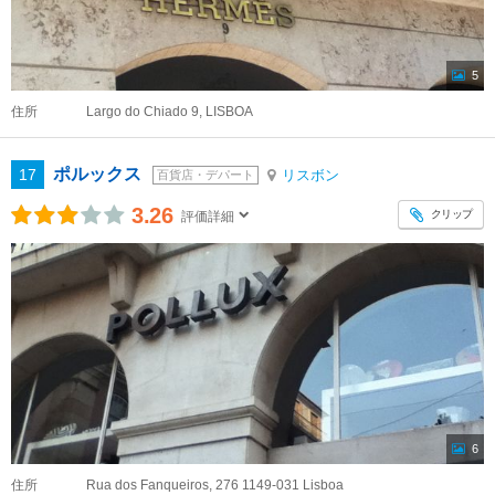
5
住所
Largo do Chiado 9, LISBOA
ポルックス
17
リスボン
百貨店・デパート
3.26
クリップ
評価詳細
6
住所
Rua dos Fanqueiros, 276 1149-031 Lisboa