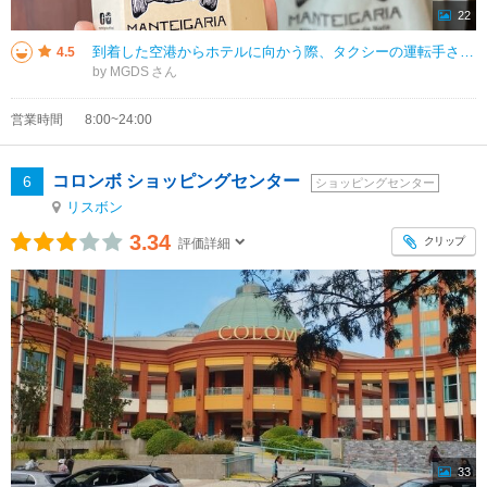
22
到着した空港からホテルに向かう際、タクシーの運転手さんに、エッグタルトで一番有名な「パステイス・デ・ベレンへ行くのか？」と聞かれ、「行列に並びたくないから、多分行かない」というと、「行かなくていいよ。もっと美味しいところは
4.5
by MGDS
営業時間
8:00~24:00
コロンボ ショッピングセンター
6
ショッピングセンター
リスボン
3.34
クリップ
評価詳細
33