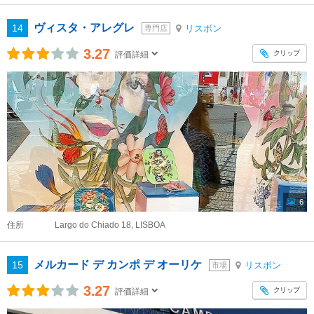
ヴィスタ・アレグレ
14
リスボン
専門店
3.27
クリップ
評価詳細
6
住所
Largo do Chiado 18, LISBOA
メルカード デ カンポ デ オーリケ
15
リスボン
市場
3.27
クリップ
評価詳細