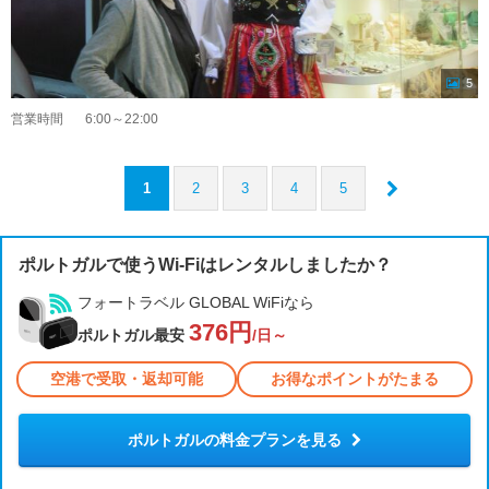
5
営業時間
6:00～22:00
1
2
3
4
5
ポルトガルで使うWi-Fiはレンタルしましたか？
フォートラベル GLOBAL WiFiなら
376円
ポルトガル最安
/日～
空港で受取・返却可能
お得なポイントがたまる
ポルトガルの料金プランを見る