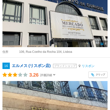
8
住所
106, Rua Coelho da Rocha 104, Lisboa
エルメス (リスボン店)
16
リスボン
ブランドショップ
3.26
クリップ
評価詳細