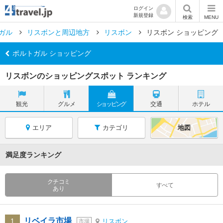
ログイン
新規登録
検索
MENU
ガル
リスボンと周辺地方
リスボン
リスボン ショッピング
ポルトガル ショッピング
リスボンのショッピングスポット ランキング
観光
グルメ
ショッピング
交通
ホテル
エリア
カテゴリ
地図
満足度ランキング
クチコミ
すべて
あり
リベイラ市場
1
リスボン
市場