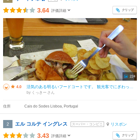
3.64
クリップ
評価詳細
224
活気のある明るいフードコートです。 観光客でにぎわっていて混雑していたので、先に席を確保しました。 食べ終わった方が席を空けてくれました。 お食事はポークサンドのピファナを食べました。 ボリュームがあったので二人で
4.0
by くっきー
住所
Cais do Sodes Lisboa, Portugal
エル コルテ イングレス
2
リスボン
スーパー・コンビニ
3.43
クリップ
評価詳細