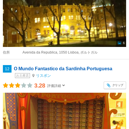
6
住所
Avenida da Republica, 1050 Lisboa, ポルトガル
O Mundo Fantastico da Sardinha Portuguesa
12
リスボン
お土産店
3.28
クリップ
評価詳細