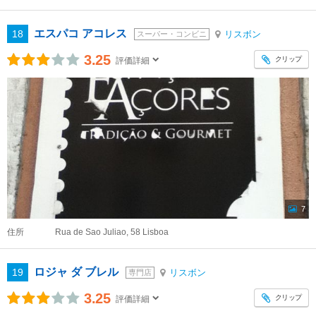
エスパコ アコレス
18
リスボン
スーパー・コンビニ
3.25
クリップ
評価詳細
7
住所
Rua de Sao Juliao, 58 Lisboa
ロジャ ダ ブレル
19
リスボン
専門店
3.25
クリップ
評価詳細