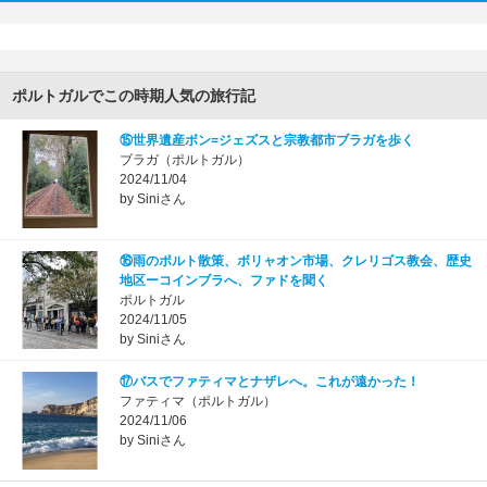
ポルトガルでこの時期人気の旅行記
⑮世界遺産ボン=ジェズスと宗教都市ブラガを歩く
ブラガ（ポルトガル）
2024/11/04
by Siniさん
⑯雨のポルト散策、ボリャオン市場、クレリゴス教会、歴史
地区ーコインブラへ、ファドを聞く
ポルトガル
2024/11/05
by Siniさん
⑰バスでファティマとナザレへ。これが遠かった！
ファティマ（ポルトガル）
2024/11/06
by Siniさん