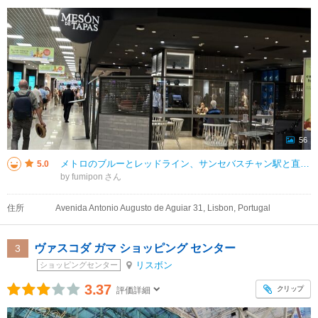
56
メトロのブルーとレッドライン、サンセバスチャン駅と直結。スペイン資本の大きなデパートです。特に地下街がすごい。大きなスーパーマーケット、デリやスイーツのお店、パルやサラダ専門店、ステーキ、おすし 何でもあります。テイクアウ
5.0
by fumipon
住所
Avenida Antonio Augusto de Aguiar 31, Lisbon, Portugal
ヴァスコダ ガマ ショッピング センター
3
リスボン
ショッピングセンター
3.37
クリップ
評価詳細