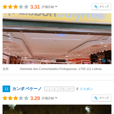
3.31
クリップ
評価詳細
18
住所
Alameda das Comunidades Portuguesas, 1700-111 Lisboa
カンポ ペケーノ
11
リスボン
ショッピングセンター
3.29
クリップ
評価詳細