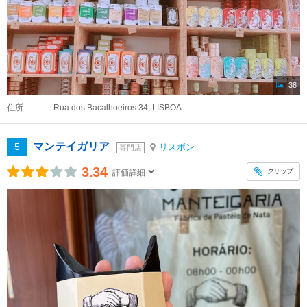
38
住所
Rua dos Bacalhoeiros 34, LISBOA
マンテイガリア
5
リスボン
専門店
3.34
クリップ
評価詳細