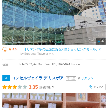
44
オリエンテ駅の正面にある大型ショッピングモール。2階にフードコートがありテナントの数も多く使いやすい。 地下には 大型スーパーがあり何でも揃っており、レジが６０台並んでいるのは他では記憶がない。ベルリンのショッピング
4.5
by EuropeanTraveler
住所
Lote05.02, Av. Dom João II 1, 1990-094 Lisbon
コンセルヴェイラ デ リスボア
4
リスボン
専門店
3.35
クリップ
評価詳細