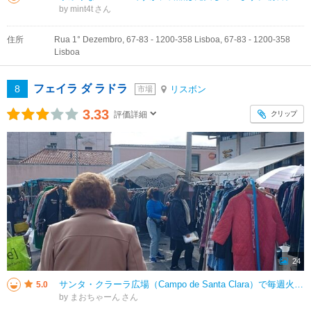
by mint4t
住所
Rua 1° Dezembro, 67-83 - 1200-358 Lisboa, 67-83 - 1200-358
Lisboa
フェイラ ダ ラドラ
8
リスボン
市場
3.33
クリップ
評価詳細
24
サンタ・クラーラ広場（Campo de Santa Clara）で毎週火・土曜日に開催される蚤の市です。ルーツは13世紀にさかのぼり、現在はサン ビセンテ教区のカンポ デ サンタ クララで開催されています。 衣料品から
5.0
by まおちゃーん