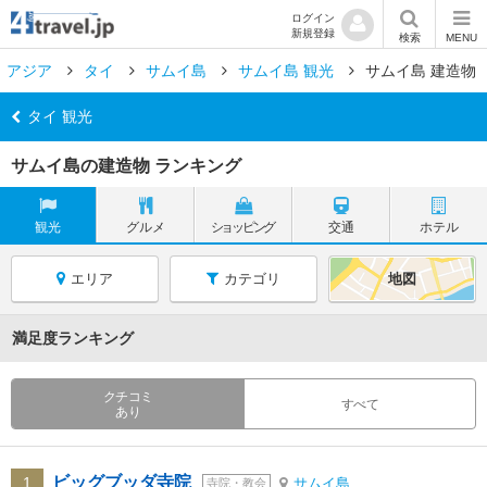
ログイン
新規登録
検索
MENU
アジア
タイ
サムイ島
サムイ島 観光
サムイ島 建造物
タイ 観光
サムイ島の建造物 ランキング
観光
グルメ
ショッピング
交通
ホテル
エリア
カテゴリ
地図
満足度ランキング
クチコミ
すべて
あり
ビッグブッダ寺院
1
サムイ島
寺院・教会