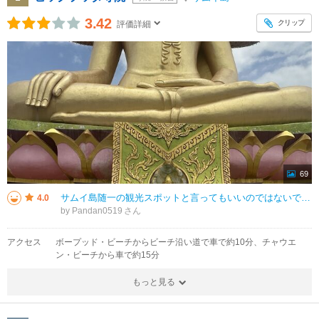
3.42
クリップ
評価詳細
69
サムイ島随一の観光スポットと言ってもいいのではないでしょうか。金色に輝くビッグブッダは、日本の寺院のイメージからするとただ圧倒されます。寺院の周辺にはカフェやお土産物屋も多いので、一度訪れて損はないと思います。
4.0
by Pandan0519
アクセス
ボープッド・ビーチからビーチ沿い道で車で約10分、チャウエ
ン・ビーチから車で約15分
もっと見る