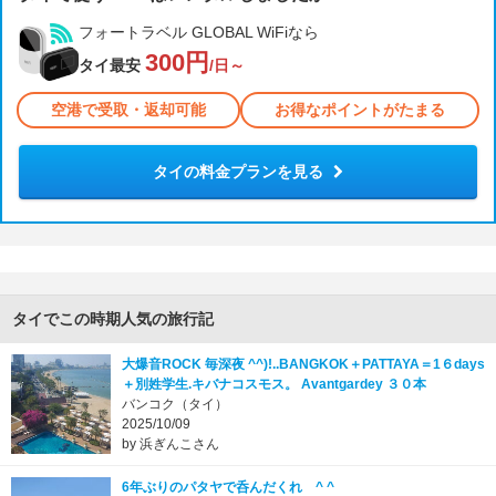
フォートラベル GLOBAL WiFiなら
300円
タイ最安
/日～
空港で受取・返却可能
お得なポイントがたまる
タイの料金プランを見る
タイでこの時期人気の旅行記
大爆音ROCK 毎深夜 ^^)!..BANGKOK＋PATTAYA＝1６days
＋別姓学生.キバナコスモス。 Avantgardey ３０本
バンコク（タイ）
2025/10/09
by 浜ぎんこさん
6年ぶりのパタヤで呑んだくれ ^ ^