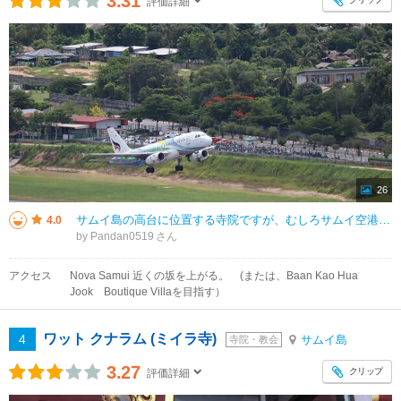
3.31
評価詳細
26
サムイ島の高台に位置する寺院ですが、むしろサムイ空港が一望できるスポットとしてのほうが有名かもしれません。滑走路を見下ろすアングルになりますので、なかなか普段は撮影できない写真が撮れます。かなり急坂を登った先なので、徒歩は
4.0
by Pandan0519
アクセス
Nova Samui 近くの坂を上がる。 (または、Baan Kao Hua
Jook Boutique Villaを目指す）
ワット クナラム (ミイラ寺)
4
サムイ島
寺院・教会
3.27
クリップ
評価詳細