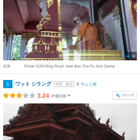
16
住所
Route 4169 Ring Road, near Ban Tha Po, Koh Samui
ワット シラング
5
サムイ島
寺院・教会
3.24
クリップ
評価詳細