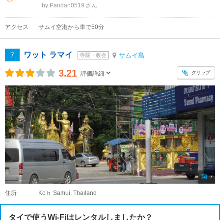
by Pandan0519
アクセス
サムイ空港から車で50分
ワット ラマイ
7
サムイ島
寺院・教会
3.21
クリップ
評価詳細
7
住所
Koｈ Samui, Thailand
タイで使うWi-Fiはレンタルしましたか？