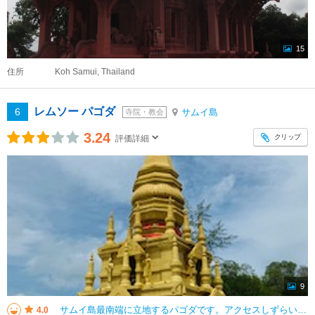
15
住所
Koh Samui, Thailand
レムソー パゴダ
6
サムイ島
寺院・教会
3.24
クリップ
評価詳細
9
サムイ島最南端に立地するパゴダです。アクセスしずらい場所なので観光客の姿は少ないですが、そのぶん島の人々の生活が垣間見ることができます。特に厳しく咎められることはないかもしれませんが、場所柄露出の多い服装は避けたほうがよい
4.0