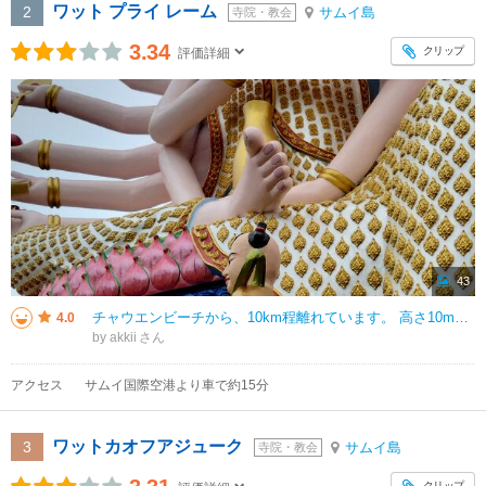
ワット プライ レーム
2
サムイ島
寺院・教会
3.34
クリップ
評価詳細
43
チャウエンビーチから、10km程離れています。 高さ10mを超える「千手観音様」と「布袋様」が見どころです。 ビッグブッダへも歩いて10分位ですが、こちらは学校近くで観光色も少なくて、じっくり観光したい方へお勧めです。
4.0
by akkii
アクセス
サムイ国際空港より車で約15分
ワットカオフアジューク
3
サムイ島
寺院・教会
クリップ