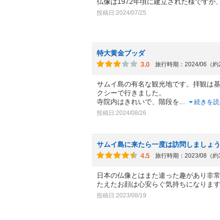
仏像は1972年頃に建立された様ですが
投稿日:2024/07/25
特大黄金ブッダ
3.0
旅行時期：2024/06（
サムイ島の有名な観光地です。拝観は
クシーで行きました。
寺院内はきれいで、階段を
...
続きを読
投稿日:2024/08/26
サムイ島に来たら一度は訪問しましょ
4.5
旅行時期：2023/08（
日本の仏像とはまた違った趣があり非
たえたお顔は心安らぐ気持ちになりま
投稿日:2023/08/19