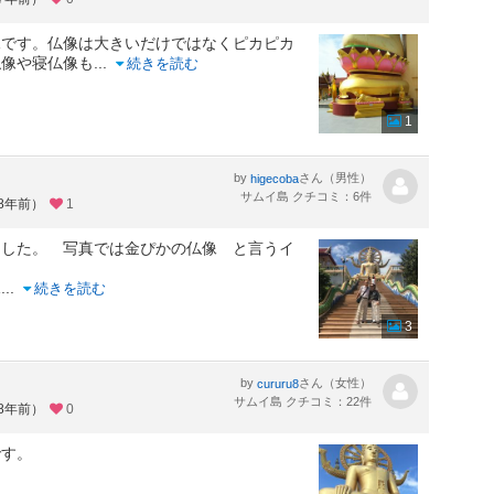
像です。仏像は大きいだけではなくピカピカ
仏像や寝仏像も
...
続きを読む
1
by
さん（男性）
higecoba
サムイ島 クチコミ：6件
約8年前）
1
ました。 写真では金ぴかの仏像 と言うイ
見
...
続きを読む
3
by
さん（女性）
cururu8
サムイ島 クチコミ：22件
約8年前）
0
です。