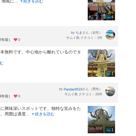
、潮風に
...
続きを読む
4
by
さん（女性）
ちま
サムイ島 クチコミ：2件
約2年前）
0
基本無料です。中心地から離れているのでタ
む
1
う
by
さん（男性）
Pandan0519
サムイ島 クチコミ：26件
約3年前）
0
常に興味深いスポットです。独特な笑みをた
す。周囲は適度
...
続きを読む
1