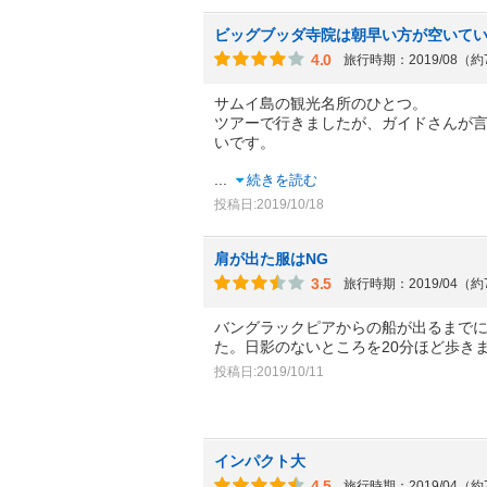
ビッグブッダ寺院は朝早い方が空いて
4.0
旅行時期：2019/08（
サムイ島の観光名所のひとつ。
ツアーで行きましたが、ガイドさんが
いです。
...
続きを読む
投稿日:2019/10/18
肩が出た服はNG
3.5
旅行時期：2019/04（
バングラックピアからの船が出るまで
た。日影のないところを20分ほど歩き
投稿日:2019/10/11
インパクト大
4.5
旅行時期：2019/04（