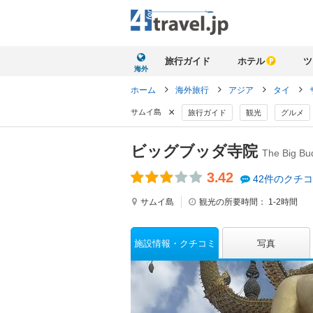
旅行ガイド
ホテル
ツ
海外
ホーム
海外旅行
アジア
タイ
×
サムイ島
旅行ガイド
観光
グルメ
ビッグブッダ寺院
The Big Bu
3.42
42件のクチ
サムイ島
観光の所要時間：
1-2時間
施設情報
クチコミ
写真