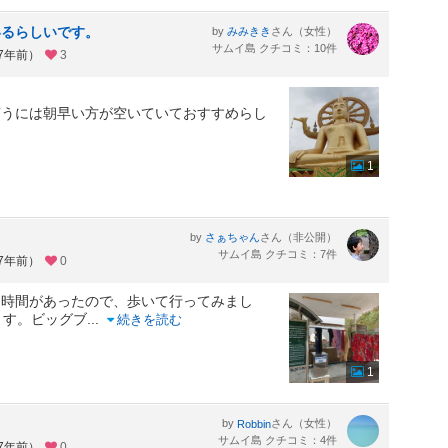
いるらしいです。
by
さん（女性）
みみきき
サムイ島 クチコミ：10件
約7年前）
3
言うには朝早い方が空いていておすすめらし
1
by
さん（非公開）
さぁちゃん
サムイ島 クチコミ：7件
約7年前）
0
に時間があったので、歩いて行ってみまし
ます。ビッグブ
...
続きを読む
1
by
さん（女性）
Robbin
サムイ島 クチコミ：4件
約7年前）
0