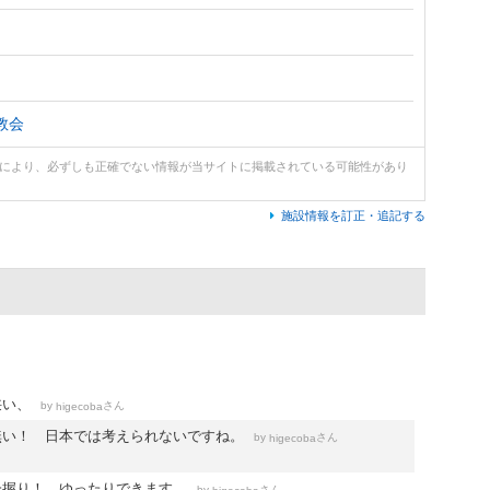
教会
どにより、必ずしも正確でない情報が当サイトに掲載されている可能性があり
施設情報を訂正・追記する
狭い、
by
さん
higecoba
無い！ 日本では考えられないですね。
by
さん
higecoba
一握り！ ゆったりできます。
by
さん