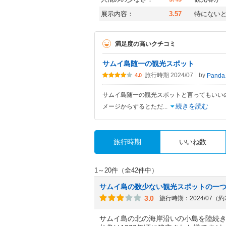
展示内容：
3.57
特にない
満足度の高いクチコミ
サムイ島随一の観光スポット
旅行時期 2024/07
by
Pa
4.0
サムイ島随一の観光スポットと言ってもいい
続きを読む
メージからするとただ
...
旅行時期
いいね数
1～20件（全42件中）
サムイ島の数少ない観光スポットの一
3.0
旅行時期：2024/07（
サムイ島の北の海岸沿いの小島を陸続