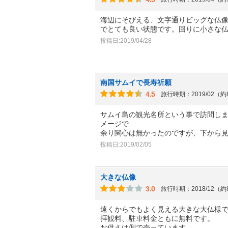
海辺にそびえる、文字通りビッグな仏
でとても良い状態です。回りに小さな
投稿日:2019/04/28
南国サムイで長寿祈願
4.5
旅行時期：2019/02（
サムイ島の観光名所という事で訪問し
メージで
余り関心は無かったのですが、下から
投稿日:2019/02/05
大きな仏像
3.0
旅行時期：2018/12（
遠くからでもよく見える大きな大仏様
拝観料、駐車料金ともに無料です。
お供えは側で売っています。