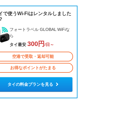
イで使うWi-Fiはレンタルしました
？
フォートラベル GLOBAL WiFiな
ら
300円
タイ最安
/日～
空港で受取・返却可能
お得なポイントがたまる
タイの料金プランを見る