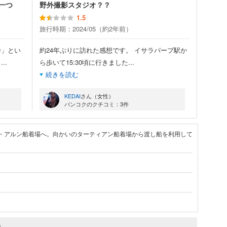
一つ
野外撮影スタジオ？？
1.5
旅行時期：2024/05（約2年前）
寺」とい
約24年ぶりに訪れた感想です。 イサラパープ駅か
・
...
ら歩いて15:30頃に行きました
...
続きを読む
KEDAI
さん（女性）
バンコクのクチコミ：3件
・アルン船着場へ。向かいのターティアン船着場から渡し船を利用して
約