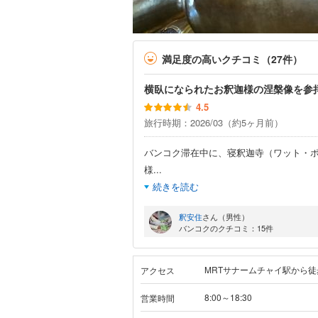
満足度の高いクチコミ（27件）
横臥になられたお釈迦様の涅槃像を参
4.5
旅行時期：2026/03（約5ヶ月前）
バンコク滞在中に、寝釈迦寺（ワット・
様
...
続きを読む
釈安住
さん（男性）
バンコクのクチコミ：15件
MRTサナームチャイ駅から
アクセス
8:00～18:30
営業時間