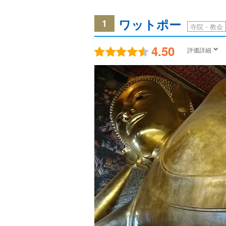
ワットポー
1
寺院・教会
4.50
評価詳細