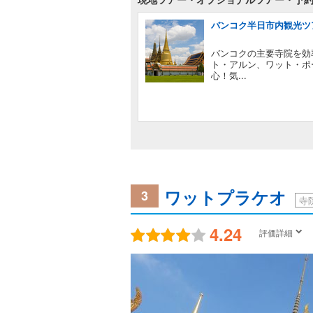
バンコク半日市内観光ツ
バンコクの主要寺院を効
ト・アルン、ワット・ポ
心！気...
ワットプラケオ
3
寺
4.24
評価詳細