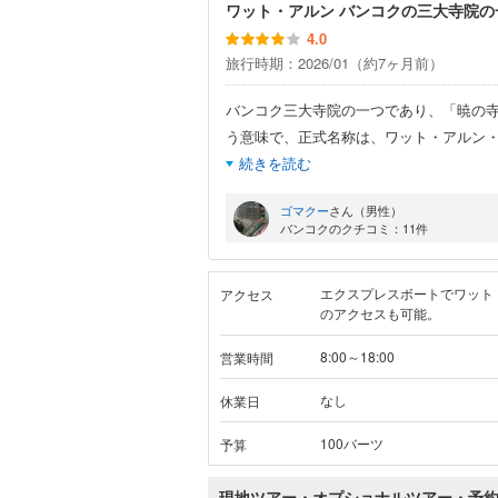
ワット・アルン バンコクの三大寺院の
4.0
旅行時期：2026/01（約7ヶ月前）
バンコク三大寺院の一つであり、「暁の
う意味で、正式名称は、ワット・アルン
続きを読む
ゴマクー
さん（男性）
バンコクのクチコミ：11件
エクスプレスボートでワット
アクセス
のアクセスも可能。
8:00～18:00
営業時間
なし
休業日
100バーツ
予算
現地ツアー・オプショナルツアー・予