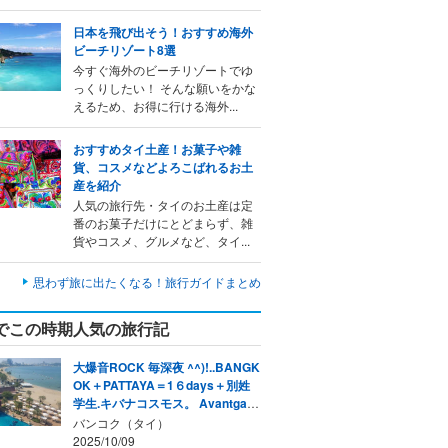
日本を飛び出そう！おすすめ海外
ビーチリゾート8選
今すぐ海外のビーチリゾートでゆ
っくりしたい！ そんな願いをかな
えるため、お得に行ける海外...
おすすめタイ土産！お菓子や雑
貨、コスメなどよろこばれるお土
産を紹介
人気の旅行先・タイのお土産は定
番のお菓子だけにとどまらず、雑
貨やコスメ、グルメなど、タイ...
思わず旅に出たくなる！旅行ガイドまとめ
でこの時期人気の旅行記
大爆音ROCK 毎深夜 ^^)!..BANGK
OK＋PATTAYA＝1６days＋別姓
学生.キバナコスモス。 Avantgard
ey ３０本
バンコク（タイ）
2025/10/09