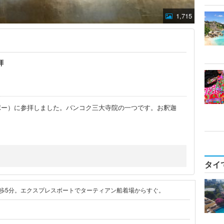
1,715
拝
ポー）に参拝しました。バンコク三大寺院の一つです。お釈迦
タイ
徒歩5分。エクスプレスボートでターティアン船着場からすぐ。