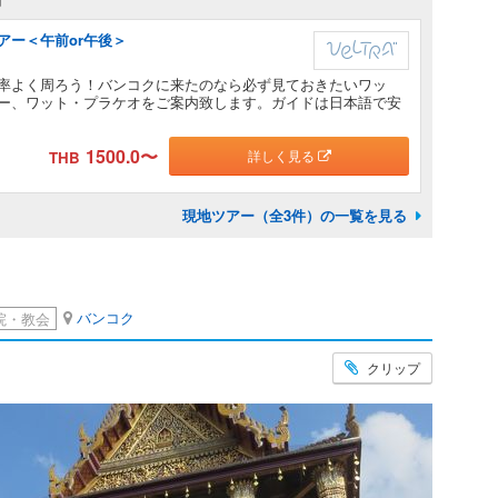
アー＜午前or午後＞
率よく周ろう！バンコクに来たのなら必ず見ておきたいワッ
ー、ワット・プラケオをご案内致します。ガイドは日本語で安
1500.0
〜
詳しく見る
THB
現地ツアー（全3件）の一覧を見る
バンコク
院・教会
クリップ