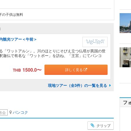
m以下の子供は無料
約
内観光ツアー＜午前＞
る「ワットアルン」。川のほとりにそびえ立つ仏塔が異国の世
釈迦仏で有名な「ワットポー」を訪ね、「王宮」にてバンコ
1500.0
〜
詳しく見る
THB
現地ツアー（全3件）の一覧を見る
フ
バンコク
教会
クリップ