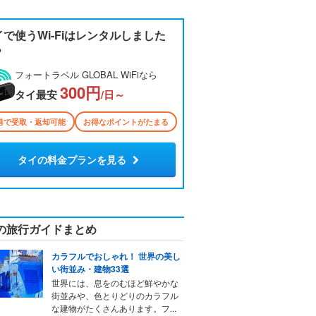
イで使うWi-Fiはレンタルしました
？
フォートラベル GLOBAL WiFiなら
300円
タイ最安
/日～
港で受取・返却可能
お得なポイントがたまる
タイの料金プランを見る
の旅行ガイドまとめ
カラフルでおしゃれ！ 世界の美し
い街並み・建物33選
世界には、息をのむほど鮮やかな
街並みや、色とりどりのカラフル
な建物がたくさんあります。フ...