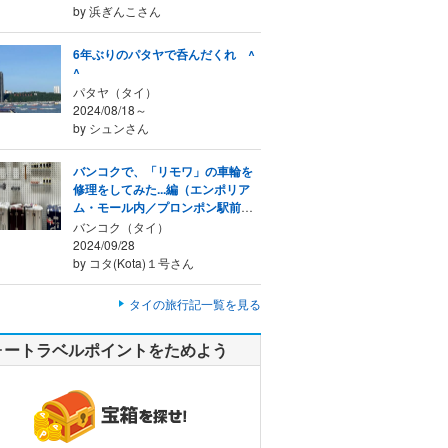
by 浜ぎんこさん
6年ぶりのパタヤで呑んだくれ ^
^
パタヤ（タイ）
2024/08/18～
by シュンさん
バンコクで、「リモワ」の車輪を
修理をしてみた...編（エンポリア
ム・モール内／プロンポン駅前／
バンコク／タイ）
バンコク（タイ）
2024/09/28
by コタ(Kota)１号さん
タイの旅行記一覧を見る
ォートラベルポイントをためよう