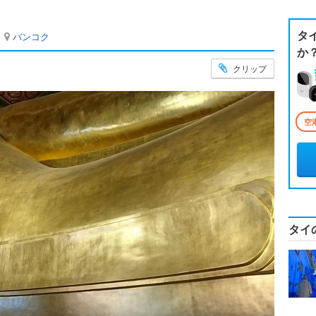
タ
バンコク
か
クリップ
空
タイ