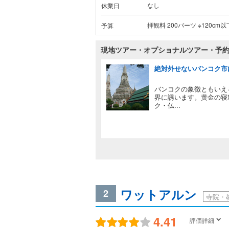
なし
休業日
拝観料 200バーツ ※120c
予算
現地ツアー・オプショナルツアー・予
絶対外せないバンコク市
バンコクの象徴ともいえ
界に誘います。黄金の寝
ク・仏...
ワットアルン
2
寺院・
4.41
評価詳細