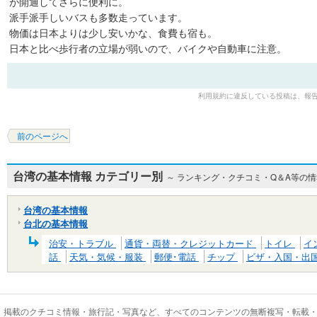
が開通してさらに便利に。
派手派手しいバスも多数走っています。
物価は日本よりは少し安いかな、食費も宿も。
日本と比べ歩行者の立場が弱いので、バイクや自動車に注意。
利用規約に違反している投稿は、報
前のページへ
台湾の基本情報 カテゴリー別
～ ランキング・クチコミ・Q＆A等の
台湾の基本情報
台北の基本情報
治安・トラブル
通貨・両替・クレジットカード
トイレ
イ
話
天気・気候・服装
郵便･電話
チップ
ビザ・入国・出
掲載のクチコミ情報・旅行記・写真など、すべてのコンテンツの無断複写・転載