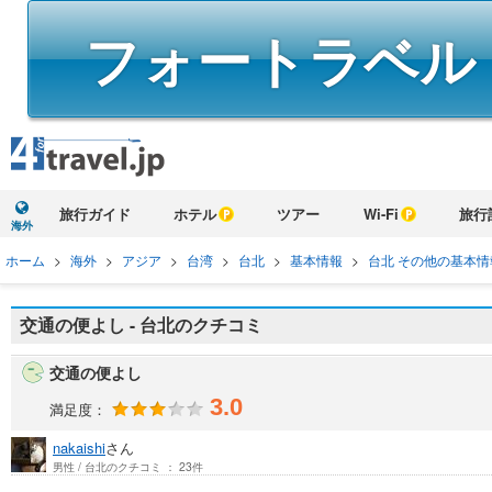
フォートラベル
旅行ガイド
ホテル
ツアー
Wi-Fi
旅行
海外
ホーム
>
海外
>
アジア
>
台湾
>
台北
>
基本情報
>
台北 その他の基本
交通の便よし - 台北のクチコミ
交通の便よし
3.0
満足度：
nakaishi
さん
男性 / 台北のクチコミ ： 23件