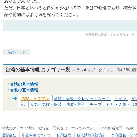
ありませんでした。
ただ、日本と比べると街灯が少ないので、夜は中心部でも暗い道が多
品や荷物にはよく気を配ってください。
利用規約に違反している投稿は、報
前のページへ
台湾の基本情報 カテゴリー別
～ ランキング・クチコミ・Q＆A等の
台湾の基本情報
台北の基本情報
治安・トラブル
通貨・両替・クレジットカード
トイレ
イ
話
天気・気候・服装
郵便･電話
チップ
ビザ・入国・出
掲載のクチコミ情報・旅行記・写真など、すべてのコンテンツの無断複写・転載
運営会社
広告掲載について
利用規約
個人情報保護方針
外部送信（オ