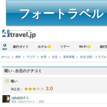
フォートラベル
旅行ガイド
ホテル
ツアー
Wi-Fi
旅行
海外
ホーム
>
海外
>
アジア
>
台湾
>
台北
>
基本情報
>
台北 治安・トラブル
暗い - 台北のクチコミ
暗い
3.0
満足度：
nakaishi
さん
男性 / 台北のクチコミ ： 23件