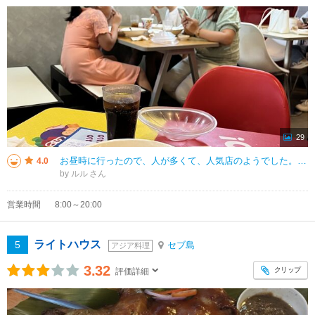
29
お昼時に行ったので、人が多くて、人気店のようでした。中華系ファーストフードのお店ですが、デザートはやはりハロハロがあって、フィリピンらしいです。シュウマイや中華まんがフィリピンでは珍しいもののようです。
4.0
by ルル
営業時間
8:00～20:00
ライトハウス
5
セブ島
アジア料理
3.32
クリップ
評価詳細