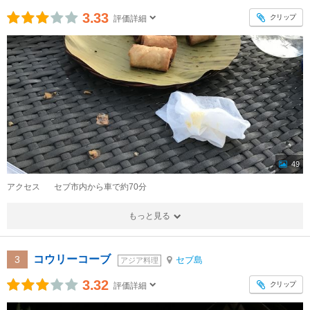
3.33
クリップ
評価詳細
49
アクセス
セブ市内から車で約70分
もっと見る
コウリーコーブ
3
セブ島
アジア料理
3.32
クリップ
評価詳細