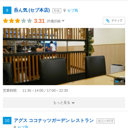
呑ん気 (セブ本店)
9
セブ島
和食
3.31
クリップ
評価詳細
40
営業時間
11:30～14:00／17:00～22:30
もっと見る
アグス ココナッツガーデン レストラン
10
地元の料理
セブ島