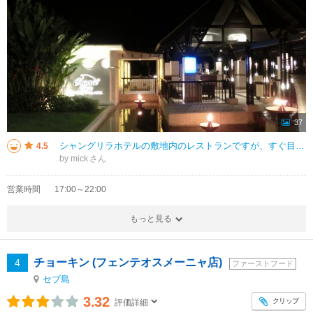
37
シャングリラホテルの敷地内のレストランですが、すぐ目の前が海で、他のレストランよりも一層、ビーチリゾートらしい気分が味わえます（日の短い冬期だと、開店時間頃にはすでに暗くなっているのであまり意味はありませんが…）。メニュー
4.5
by mick
営業時間
17:00～22:00
もっと見る
チョーキン (フェンテオスメーニャ店)
4
ファーストフード
セブ島
3.32
クリップ
評価詳細