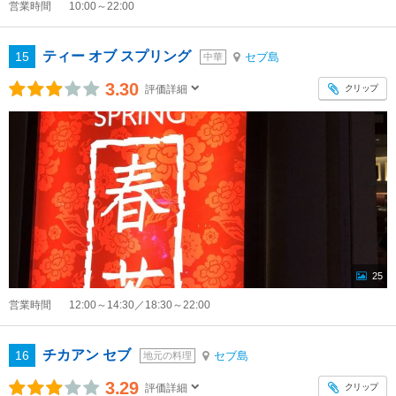
営業時間
10:00～22:00
ティー オブ スプリング
15
セブ島
中華
3.30
クリップ
評価詳細
25
営業時間
12:00～14:30／18:30～22:00
チカアン セブ
16
セブ島
地元の料理
3.29
クリップ
評価詳細