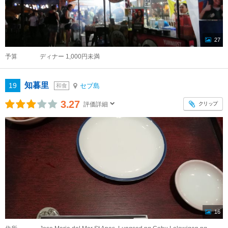
27
予算
ディナー 1,000円未満
知暮里
19
セブ島
和食
3.27
クリップ
評価詳細
16