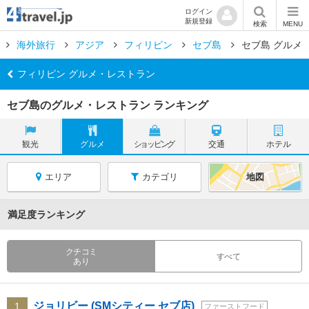
ログイン
新規登録
検索
MENU
海外旅行
アジア
フィリピン
セブ島
セブ島 グルメ
フィリピン グルメ・レストラン
セブ島のグルメ・レストラン ランキング
観光
グルメ
ショッピング
交通
ホテル
エリア
カテゴリ
地図
満足度ランキング
クチコミ
すべて
あり
ジョリビー (SMシティー セブ店)
1
ファーストフード