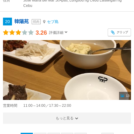
住所
Jose Maria del Mar St Apas, Lungsod ng Cebu Lalawigan ng
Cebu
韓陽苑
20
セブ島
焼肉
3.26
クリップ
評価詳細
13
営業時間
11:00～14:00／17:30～22:00
もっと見る