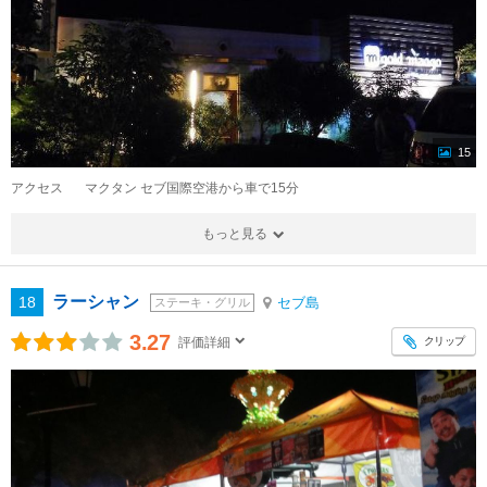
15
アクセス
マクタン セブ国際空港から車で15分
もっと見る
ラーシャン
18
セブ島
ステーキ・グリル
3.27
クリップ
評価詳細