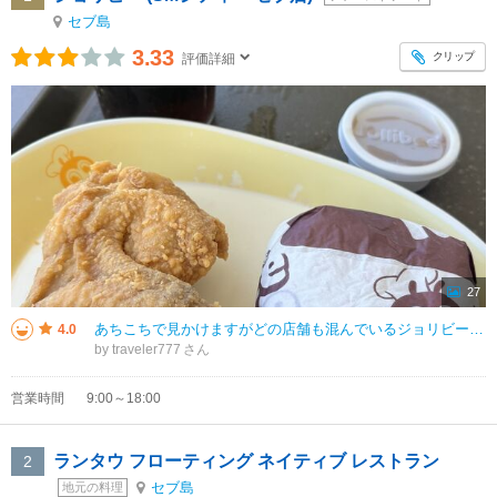
セブ島
3.33
クリップ
評価詳細
27
あちこちで見かけますがどの店舗も混んでいるジョリビー。 チキンとライスとドリンクのセットを頼んでみました。109ペソ。 ちょうどフィリピンの連休中だったためか、大量にテイクアウトする人も多く、結構まちました。 かなり
4.0
by traveler777
営業時間
9:00～18:00
ランタウ フローティング ネイティブ レストラン
2
セブ島
地元の料理