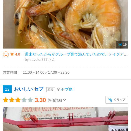
19
週末だったからかグループ客で混んでいたので、テイクアウトしました。 人気らしい、海老のガーリックバターみたいのをハーフで注文。テイクアウトも、だいぶ待ちました。 245ペソ。 海老は10匹以上は入っていたと思います。
4.0
by traveler777
営業時間
11:00～14:00／17:30～22:30
おいしい セブ
12
セブ島
和食
3.30
クリップ
評価詳細