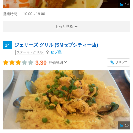
19
営業時間
10:00～19:00
もっと見る
ジェリーズ グリル (SMセブシティー店)
14
セブ島
ステーキ・グリル
3.30
クリップ
評価詳細
15