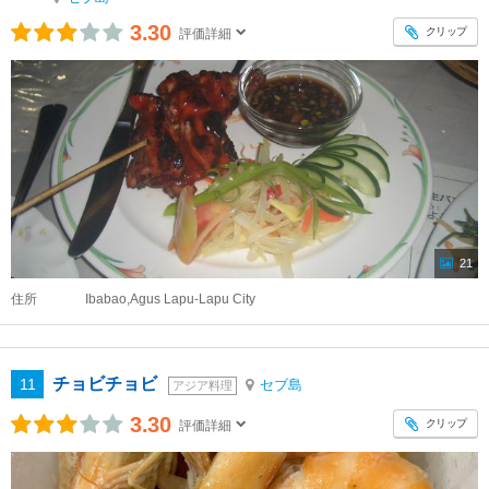
3.30
クリップ
評価詳細
21
住所
Ibabao,Agus Lapu-Lapu City
チョビチョビ
11
セブ島
アジア料理
3.30
クリップ
評価詳細