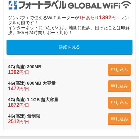
1392
ジンバブエで使えるWi-Fiルーターが
1日あたり
円～
レン
タル可能です！
インターネットにつながれば、地図に翻訳、困ったことは即解
決。365日24時間サポート対応！
詳細を見る
4G(高速) 300MB
申し込み
1392
円/日
4G(高速) 600MB 大容量
申し込み
1472
円/日
4G(高速) 1.1GB 超大容量
申し込み
1872
円/日
4G(高速) 無制限
申し込み
2512
円/日