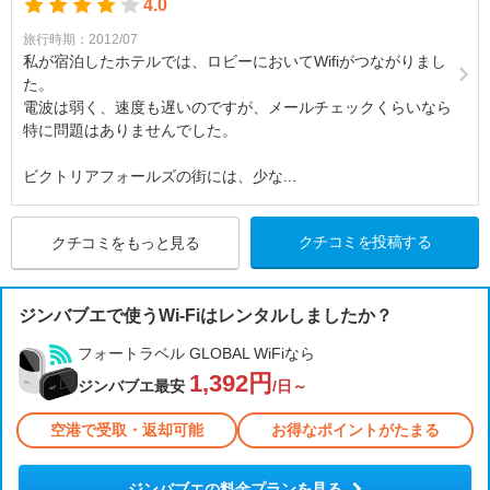
4.0
旅行時期：2012/07
私が宿泊したホテルでは、ロビーにおいてWifiがつながりまし
た。
電波は弱く、速度も遅いのですが、メールチェックくらいなら
特に問題はありませんでした。
ビクトリアフォールズの街には、少な...
クチコミを投稿する
クチコミをもっと見る
ジンバブエで使うWi-Fiはレンタルしましたか？
フォートラベル GLOBAL WiFiなら
1,392円
ジンバブエ最安
/日～
空港で受取・返却可能
お得なポイントがたまる
ジンバブエの料金プランを見る