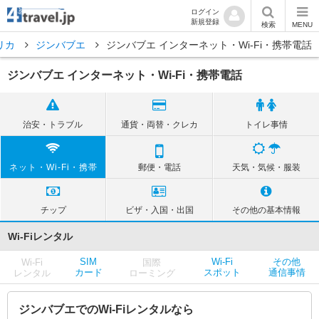
ログイン
新規登録
検索
MENU
リカ
ジンバブエ
ジンバブエ インターネット・Wi-Fi・携帯電話
ジンバブエ インターネット・Wi-Fi・携帯電話
治安・トラブル
通貨・両替・クレカ
トイレ事情
ネット・Wi-Fi・携帯
郵便・電話
天気・気候・服装
チップ
ビザ・入国・出国
その他の基本情報
Wi-Fiレンタル
SIM
Wi-Fi
その他
Wi-Fi
国際
カード
スポット
通信事情
レンタル
ローミング
ジンバブエでのWi-Fiレンタルなら