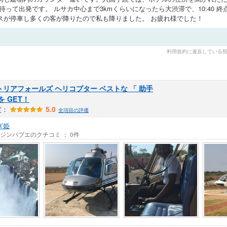
って出発です。 ルサカ中心まで3kmくらいになったら大渋滞で、10:40 終点(Lusaka In
スが停車し多くの客が降りたので私も降りました。 お疲れ様でした！
利用規約に違反している
トリアフォールズ ヘリコプター ベストな 「 助手
を GET！
度：
5.0
全項目の評価
ぎ姫
/ ジンバブエのクチコミ ： 0件