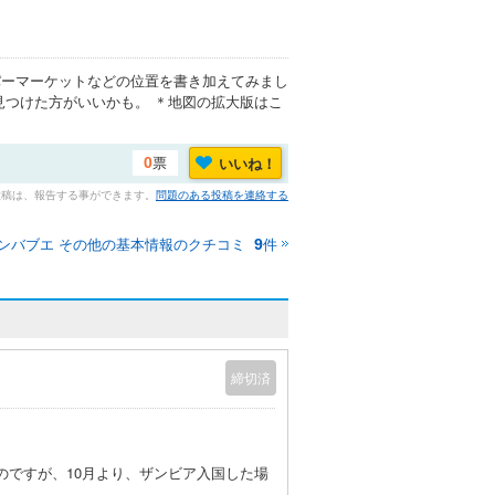
パーマーケットなどの位置を書き加えてみまし
見つけた方がいいかも。 ＊地図の拡大版はこ
票
いいね！
0
投稿は、報告する事ができます。
問題のある投稿を連絡する
ンバブエ その他の基本情報のクチコミ
件
9
締切済
のですが、10月より、ザンビア入国した場