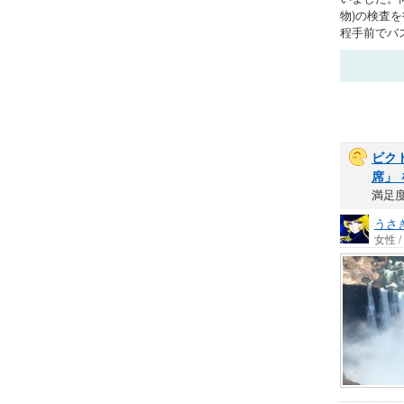
物)の検査を待
程手前でバ
ビク
席」 
満足
うさ
女性 