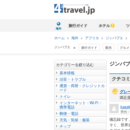
旅行ガイド
ホテル
ツ
海外
ホーム
>
海外
>
アフリカ
>
ジンバブエ
>
×
ジンバブエ
旅行ガイド
観光
グルメ
ジンバブ
カテゴリーを絞り込む
基本情報
クチコ
治安・トラブル
通貨・両替・クレジットカ
ード
グレ
トイレ
満足
インターネット・Wi-Fi・
kase
携帯電話
男性 
郵便・電話
備忘録です
天気・気候・服装
そく、世界
チップ