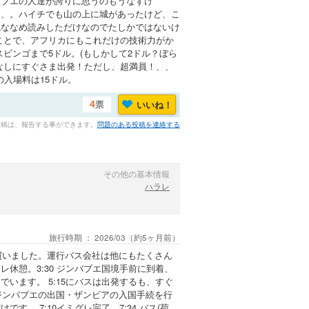
バブエの人達が誇りに思うのもうなずけ
、、。ハイチでも山の上に城があったけど、こ
説ななめ読みしただけなのでたしかではないけ
ことで、アフリカにもこれだけの技術力がか
ビンゴまで5ドル。(もしかして2ドル？ぼら
なしにすぐさま出発！ただし、超満員！、、
入場料は15ドル。
票
いいね！
4
投稿は、報告する事ができます。
問題のある投稿を連絡する
その他の基本情報
ハラレ
旅行時期 ：
2026/03
（約5ヶ月前）
切符を買いました。運行バス会社は他にもたくさん
でトイレ休憩。3:30 ジンバブエ国境手前に到着、
並んでいます。 5:15にバスは出発するも、すぐ
でジンバブエの出国・ザンビアの入国手続を行
 7:10イミグレ完了、7:34 バス(荷