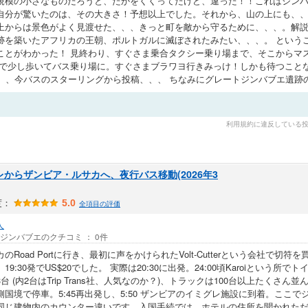
規模の小さなものだろうと、たかをくくってたけど、違った！！これはジン
自分が驚いたのは、その大きさ！予想以上でした。それから、山の上にも、
上からは景色がよく見渡せた、、、きっと町を敵から守るために、、、。解
跡を築いたアフリカの王朝、ポルトガルに滅ぼされたみたい、、、。 という
ことがわかった！ 見終わり、すぐさま乗合タクシー乗り場まで、そこからマス
)で少し歩いてバス乗り場に。すぐさまブラワヨ行きみっけ！しかも待つこと
、、、今バスのスターリングから投稿、、、 ちなみにグレートジンバブエ遺跡の
利用規約に違反している
レからザンビア・ルサカへ、夜行バス移動(2026年3
度：
5.0
全項目の評価
人
/ ジンバブエのクチコミ ： 0件
のRoad Portに行き、最初に声をかけられたVolt-Cutterという会社で
19:30発でUS$20でした。 実際は20:30に出発。24:00頃Karoiという所
台 (内2台はTrip Trans社、人気なのか？)、トラックは100台以上たくさん
側国境で停車。5:45再出発し、5:50 ザンビアのイミグレ施設に到着。ここ
じ建物内のカウンター違いです。入国手続では、ホテルの住所を聞かれただけです。