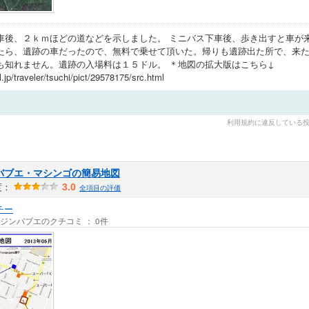
車後、２ｋｍほどの道などを示しました。 ミニバス下車後、歩き出すと車が来
たら、遺跡の車だったので、無料で乗せて頂いた。帰りも遺跡出た所で、来た
も知れません。遺跡の入場料は１５ドル。 ＊地図の拡大版はこちら↓
el.jp/traveler/tsuchi/pict/29578175/src.html
利用規約に違反している
バブエ・マシンゴの簡易地図
度：
3.0
全項目の評価
チー
/ ジンバブエのクチコミ ： 0件