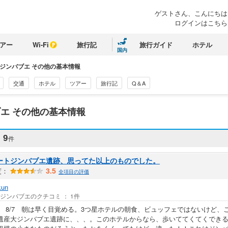
ゲストさん、
こんにちは
ログインはこちら
アー
Wi-Fi
旅行記
旅行ガイド
ホテル
国内
ジンバブエ その他の基本情報
交通
ホテル
ツアー
旅行記
Q＆A
エ その他の基本情報
ミ
9
件
ートジンバブエ遺跡、思ってた以上のものでした。
度：
3.5
全項目の評価
kun
/ ジンバブエのクチコミ ： 1件
、 8/7 朝は早く目覚める。3つ星ホテルの朝食、ビュッフェではないけど
遺産大ジンバブエ遺跡に、、、。このホテルからなら、歩いててくてくでき