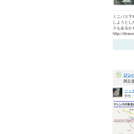
ミニバス下
しようとし
スもあるか
http://4trav
ジン
満足
ツッ
男性 