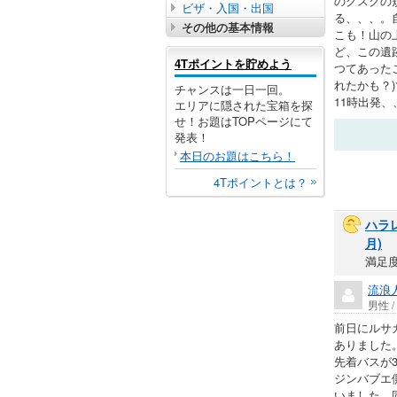
のグスクの
ビザ・入国・出国
る、、、。
その他の基本情報
こも！山の
ど、この遺
4Tポイントを貯めよう
つてあった
れたかも？
チャンスは一日一回。
11時出発
エリアに隠された宝箱を探
せ！お題はTOPページにて
発表！
本日のお題はこちら！
4Tポイントとは？
ハラ
月)
満足
流浪
男性 
前日にルサカ
ありました。
先着バスが3
ジンバブエ
いました。同