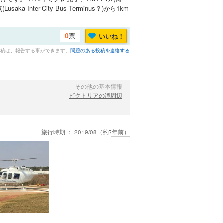
ter-City Bus Terminus？)から1km
票
いいね！
0
投稿は、報告する事ができます。
問題のある投稿を連絡する
その他の基本情報
ビクトリアの滝周辺
旅行時期 ：
2019/08
（約7年前）