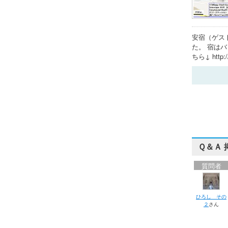
安宿（ゲス
た。 宿は
ちら↓ http://4
Ｑ＆Ａ 
質問者
ひろし その
２
さん