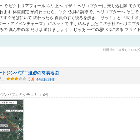
 で ビクトリアフォールズの 上へ イザ！ ヘリコプターに 乗り込む際 モタモ
こねます 体重測定 が終わったら、ソク 係員の誘導で、ヘリコプターへ そこで
員のすぐそばにいて 終わったら 係員のすぐ後ろを歩き 「サッ！」と 「助手席
ー・アドベンチャーズ」 にネットで 申し込みました この会社のヘリコプターは
ろの 真ん中の席 だけは 避けましょう！ じゃあ 一生の思い出に残る フライト
利用規約に違反している
ートジンバブエ遺跡の簡易地図
度：
3.0
全項目の評価
チー
/ ジンバブエのクチコミ ： 0件