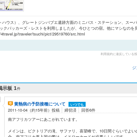
トハウス）、グレートジンバブエ遺跡方面のミニバス・ステーション、スー
バックパッカーズ・レストを利用しましたが、今ひとつの宿。他にマシなのを
travel.jp/traveler/tsuchi/pict/29519760/src.html
利用規約に違反している
ジ
掲示板
1
件
黄熱病の予防接種について
いつでも
2011-10-04（約15年前）投稿
締切済
回答6件
南アフリカツアーにあこがれています。
メインは、ビクトリアの滝、サファリ、喜望峰で、10日間ぐらいでよい
合、南アフリカ再入国の際は、イエローカードが必要らしいです。