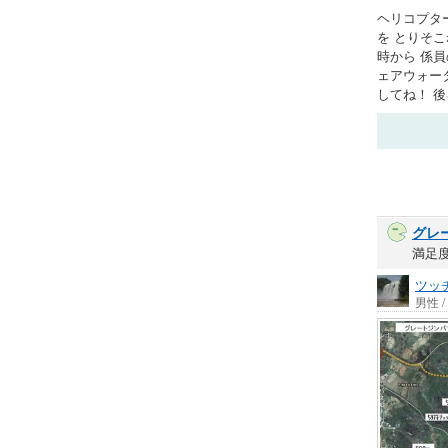
ヘリコプター
を とりそ
時から 係
ェアウォータ
してね！ 後
グレ
満足
ツッ
男性 