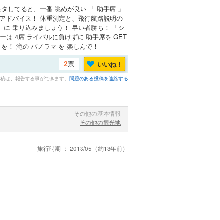
タしてると、一番 眺めが良い 「 助手席 」
 アドバイス！ 体重測定と、飛行航路説明の
」に 乗り込みましょう！ 早い者勝ち！ 「シ
 4席 ライバルに負けずに 助手席を GET
を！ 滝の パノラマ を 楽しんで！
票
いいね！
2
投稿は、報告する事ができます。
問題のある投稿を連絡する
その他の基本情報
その他の観光地
旅行時期 ：
2013/05
（約13年前）