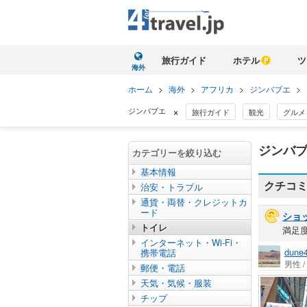
旅行ガイド
ホテル
ツ
海外
ホーム
>
海外
>
アフリカ
>
ジンバブエ
>
×
ジンバブエ
旅行ガイド
観光
グルメ
ジンバブ
カテゴリーを絞り込む
基本情報
クチコ
治安・トラブル
通貨・両替・クレジットカ
ード
ショ
トイレ
満足
インターネット・Wi-Fi・
dune
携帯電話
男性 
郵便・電話
天気・気候・服装
チップ