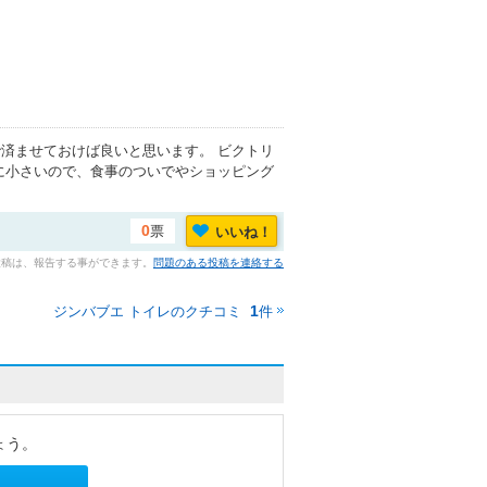
済ませておけば良いと思います。 ビクトリ
に小さいので、食事のついでやショッピング
票
いいね！
0
投稿は、報告する事ができます。
問題のある投稿を連絡する
ジンバブエ トイレのクチコミ
件
1
ょう。