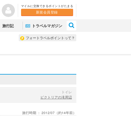
マイルに交換できるポイントがたまる
新規会員登録
×
旅行記
トラベルマガジン
フォートラベルポイントって？
トイレ
ビクトリアの滝周辺
旅行時期 ：
2012/07
（約14年前）