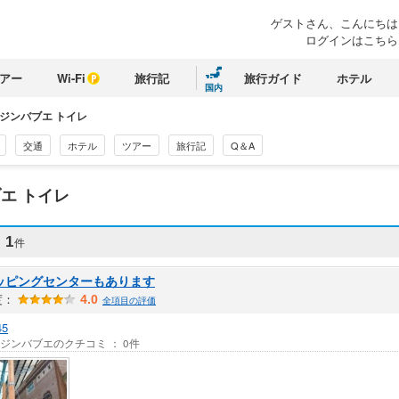
ゲストさん、
こんにちは
ログインはこちら
アー
Wi-Fi
旅行記
旅行ガイド
ホテル
国内
ジンバブエ トイレ
交通
ホテル
ツアー
旅行記
Q＆A
エ トイレ
ミ
1
件
ッピングセンターもあります
度：
4.0
全項目の評価
45
/ ジンバブエのクチコミ ： 0件