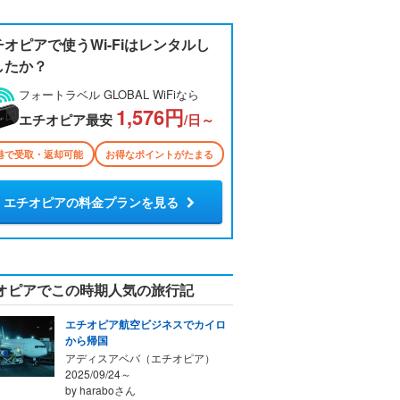
チオピアで使うWi-Fiはレンタルし
したか？
フォートラベル GLOBAL WiFiなら
1,576円
エチオピア最安
/日～
港で受取・返却可能
お得なポイントがたまる
エチオピアの料金プランを見る
オピアでこの時期人気の旅行記
エチオピア航空ビジネスでカイロ
から帰国
アディスアベバ（エチオピア）
2025/09/24～
by haraboさん