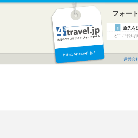
フォー
1
旅先を
どこに行けば
運営会