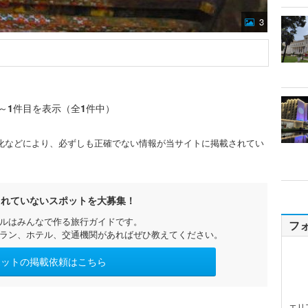
3
～
1
件目を表示（全
1
件中）
化などにより、必ずしも正確でない情報が当サイトに掲載されてい
されていないスポットを大募集！
ルはみんなで作る旅行ガイドです。
フ
ラン、ホテル、交通機関があればぜひ教えてください。
ポットの掲載依頼はこちら
エリ