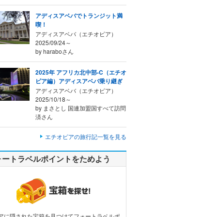
アディスアベバでトランジット満
喫！
アディスアベバ（エチオピア）
2025/09/24～
by haraboさん
2025年 アフリカ北中部-C（エチオ
ピア編）アディスアベバ乗り継ぎ
アディスアベバ（エチオピア）
2025/10/18～
by まさとし 国連加盟国すべて訪問
済さん
エチオピアの旅行記一覧を見る
ォートラベルポイントをためよう
アに隠された宝箱を見つけてフォートラベルポ