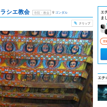
セラシエ教会
エ
ゴンダル
寺院・教会
ま
クリップ
空
エチ