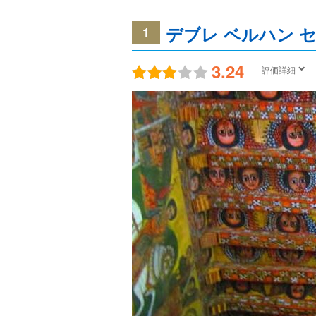
デブレ ベルハン 
1
3.24
評価詳細