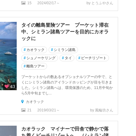
15
2024/02/17～
by とうふやさん
タイの離島冒険ツアー プーケット滞在
中、シミラン諸島ツアーを目的にカオラ
ックに
#
カオラック
#
シミラン諸島
#
シュノーケリング
#
タイ
#
ビーチリゾート
#
離島ツアー
プーケットからの数あるオプショナルツアーの中で、と
くにシミラン諸島のアイランドホッピングが目を引きま
43
した。シミラン諸島へは、環境保護のため、11月中旬か
ら5月中旬までし...
カオラック
21
2019/03/21～
by 風輪坊さん
カオラック マイナーで田舎で静かで落
ち着くビーチリゾートへ （シミラン諸