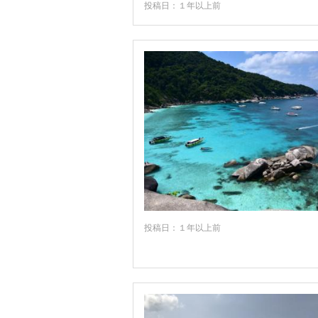
★ナコーンラーチャシーマー
投稿日：１年以上前
★バンコク
★パタヤ
★プーケット
★ホアヒン
アランヤプラテート
ウドーン・ターニー
ウボン・ラチャタニ
カオヤイ
カオラック
投稿日：１年以上前
カオ・プラ・ウィハーン遺跡周辺
カンペーン・ペッ
コーンケン
ゴールデントライアングル