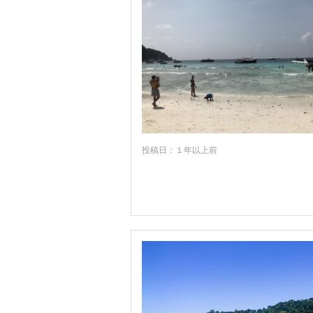
サトゥン
サムットソンクラーム
サメット島
サンクラブリー
シラチャ
シー・サケット
投稿日：１年以上前
シー・サッチャナーライ遺跡公園周辺
シー・チェンマイ
スラー・ターニー
スンガイ・コーロク
ソンクラー
タオ島
タート・パノム