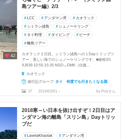
島ツアー編）2/3
#
LCC
#
アンダマン湾
#
カオラック
#
シミラン諸島
#
シュノーケリング
#
タイ料理
#
ダイビング
#
ビーチ
#
離島ツアー
カオラック２日目。シミラン諸島への１Dayトリップツ
42
アー、美しい海でのシュノーケリングです。■旅程3/1
XJ639 10:55-15:35 NGO→DMK（往復...
カオラック
旅行記グループ
タイ 何度でも行きたくなる国
37
2019/03/01～
by Pixyさん
2018寒～い日本を抜け出すぞ！2日目はア
ンダマン海の離島「スリン島」Dayトリッ
プだ
#
LavelaKhaolak
#
アンダマン湾