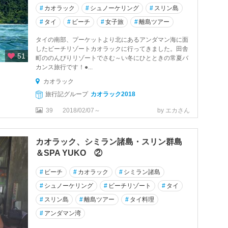
#
カオラック
#
シュノーケリング
#
スリン島
#
タイ
#
ビーチ
#
女子旅
#
離島ツアー
タイの南部、プーケットより北にあるアンダマン海に面
したビーチリゾートカオラックに行ってきました。田舎
51
町ののんびりリゾートでさむ～い冬にひとときの常夏バ
カンス旅行です！●...
カオラック
旅行記グループ
カオラック2018
39
2018/02/07～
by エカさん
カオラック、シミラン諸島・スリン群島
＆SPA YUKO ②
#
ビーチ
#
カオラック
#
シミラン諸島
#
シュノーケリング
#
ビーチリゾート
#
タイ
#
スリン島
#
離島ツアー
#
タイ料理
#
アンダマン湾