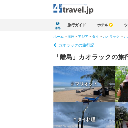
旅行ガイド
ホテル
ツ
海外
ホーム
>
海外
>
アジア
>
タイ
>
カオラック
>
カ
カオラックの旅行記
「離島」カオラックの旅
# マリオット
# タイ料理