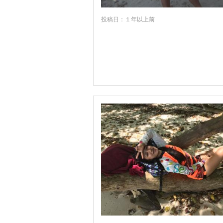
メーサーイ
投稿日：１年以上前
メーソート
メーホンソン
ヤソートーン
ヤラー
ラノーン
ラヨーン
ランタ島
ランパーン
ランプーン
リペ島
ロッブリー
ローイエット