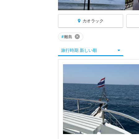
カオラック
×
#
離島
タイへ戻る
旅行時期 新しい順
★アユタヤ
★カンチャナブリ
★クラビ
★サムイ島
★スコータイ
★チェンマイ