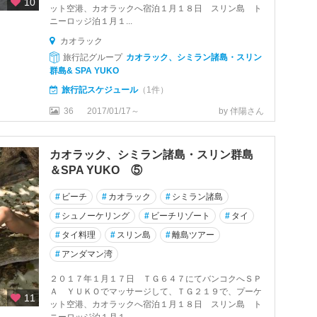
10
ット空港、カオラックへ宿泊１月１８日 スリン島 ト
ニーロッジ泊１月１...
カオラック
旅行記グループ
カオラック、シミラン諸島・スリン
群島& SPA YUKO
旅行記スケジュール
（1件）
36
2017/01/17～
by 伴陽さん
カオラック、シミラン諸島・スリン群島
＆SPA YUKO ⑤
#
ビーチ
#
カオラック
#
シミラン諸島
#
シュノーケリング
#
ビーチリゾート
#
タイ
#
タイ料理
#
スリン島
#
離島ツアー
#
アンダマン湾
２０１７年１月１７日 ＴＧ６４７にてバンコクへＳＰ
Ａ ＹＵＫＯでマッサージして、ＴＧ２１９で、プーケ
11
ット空港、カオラックへ宿泊１月１８日 スリン島 ト