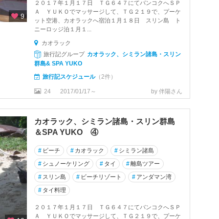
２０１７年１月１７日 ＴＧ６４７にてバンコクへＳＰ
Ａ ＹＵＫＯでマッサージして、ＴＧ２１９で、プーケ
9
ット空港、カオラックへ宿泊１月１８日 スリン島 ト
ニーロッジ泊１月１...
カオラック
旅行記グループ
カオラック、シミラン諸島・スリン
群島& SPA YUKO
旅行記スケジュール
（2件）
24
2017/01/17～
by 伴陽さん
カオラック、シミラン諸島・スリン群島
＆SPA YUKO ④
#
ビーチ
#
カオラック
#
シミラン諸島
#
シュノーケリング
#
タイ
#
離島ツアー
#
スリン島
#
ビーチリゾート
#
アンダマン湾
#
タイ料理
２０１７年１月１７日 ＴＧ６４７にてバンコクへＳＰ
Ａ ＹＵＫＯでマッサージして、ＴＧ２１９で、プーケ