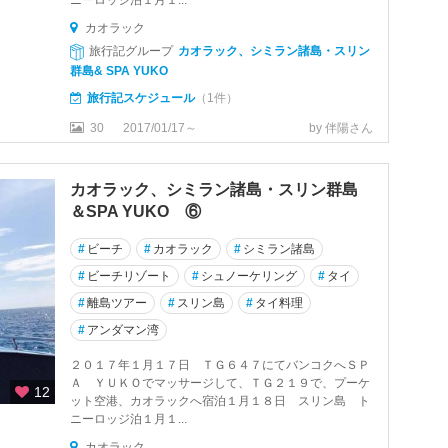
ニーロッジ泊１月１...
カオラック
旅行記グループ
カオラック、シミラン諸島・スリン
群島& SPA YUKO
旅行記スケジュール
（1件）
30
2017/01/17～
by 伴陽さん
カオラック、シミラン諸島・スリン群島
＆SPA YUKO ⑥
#
ビーチ
#
カオラック
#
シミラン諸島
#
ビーチリゾート
#
シュノーケリング
#
タイ
#
離島ツアー
#
スリン島
#
タイ料理
#
アンダマン湾
２０１７年１月１７日 ＴＧ６４７にてバンコクへＳＰ
Ａ ＹＵＫＯでマッサージして、ＴＧ２１９で、プーケ
12
ット空港、カオラックへ宿泊１月１８日 スリン島 ト
ニーロッジ泊１月１...
カオラック