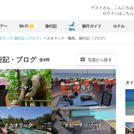
ゲストさん、
こんにちは
ログインはこちら
アー
Wi-Fi
旅行記
旅行ガイド
ホテル
国内
オラック 旅行記（ブログ）
>
カオラック「離島」旅行記（ブログ）
行記・ブログ
全9件
写真から探す
タイ
# バンニヤン
# タイ
# カオラック
# ビーチリゾート