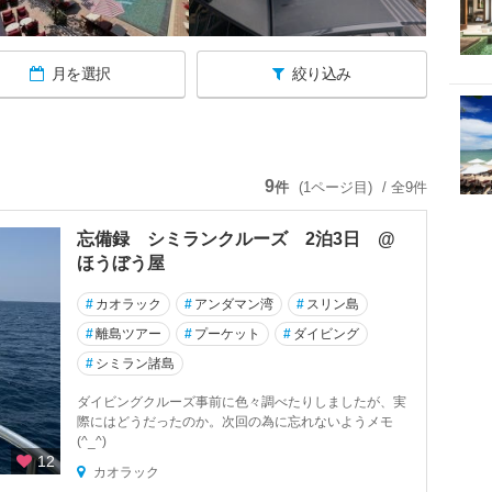
月を選択
絞り込み
9
件
(1ページ目)
/ 全9件
忘備録 シミランクルーズ 2泊3日 @
ほうぼう屋
#
カオラック
#
アンダマン湾
#
スリン島
#
離島ツアー
#
プーケット
#
ダイビング
#
シミラン諸島
ダイビングクルーズ事前に色々調べたりしましたが、実
際にはどうだったのか。次回の為に忘れないようメモ
(^_^)
12
カオラック