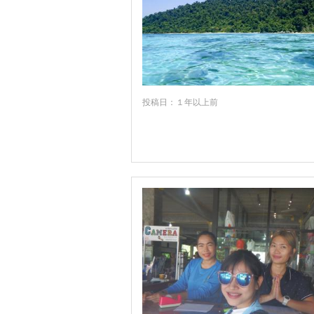
チェンコーン
チェンセーン
チェンライ
チャンタブリー
投稿日：１年以上前
チャーン島
チュンポン
トラン
トラート
ナコーン・シー・タマラート
ナコーン・パトム
ナコーン・パノム
ナラーティワート
ナーン