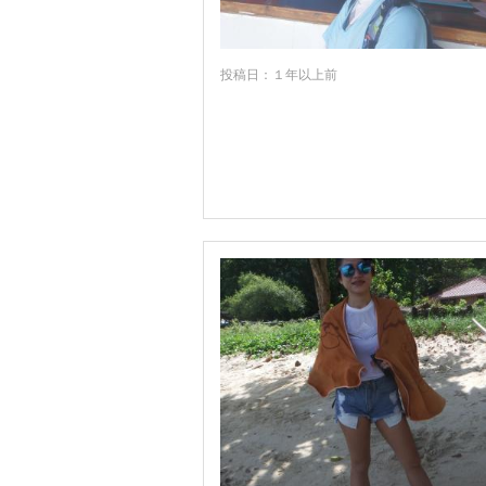
ノーンカーイ
ハジャイ
投稿日：１年以上前
パッタニー
パノム・ルン遺跡周辺
パンガン島
パーイ
ピッサヌローク
ピピ島
ピマーイ
プレー
ペッチャブリー
ムクダーハーン
メーサローン