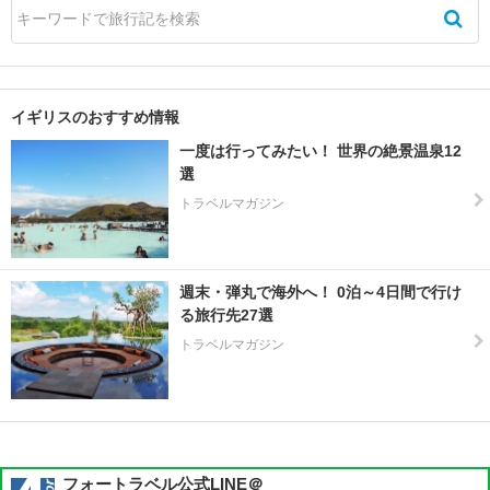
エ
ク
セ
タ
イギリスのおすすめ情報
ー
一度は行ってみたい！ 世界の絶景温泉12
エ
選
ニ
トラベルマガジン
ス
キ
レ
ン
週末・弾丸で海外へ！ 0泊～4日間で行け
る旅行先27選
カ
トラベルマガジン
ナ
ー
ヴ
ォ
ン
フォートラベル公式LINE＠
カ