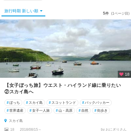
エ
ジ
旅行時期 新しい順
5
ン
件
(1ページ目)
バ
ラ
★
オ
ッ
ク
ス
フ
18
ォ
ー
【女子ぼっち旅】ウエスト・ハイランド線に乗りたい
ド
②スカイ島へ
★
#
ぼっち
#
スカイ島
#
スコットランド
#
バックパッカー
グ
#
世界遺産
#
女子一人旅
#
山・高原
#
自然
#
街歩き
ラ
ス
スカイ島
ゴ
18
2018/08/15～
by おにぎりさん
ー