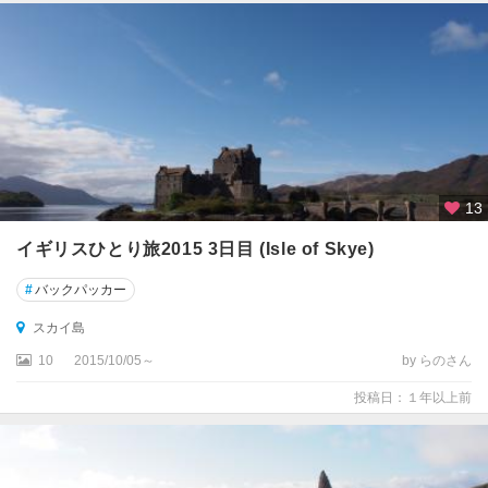
リ
ス
イ
プ
ス
ウ
ィ
ッ
13
チ
イギリスひとり旅2015 3日目 (Isle of Skye)
イ
ン
#
バックパッカー
グ
ラ
スカイ島
ン
10
2015/10/05～
by らのさん
ド
投稿日：１年以上前
イ
ン
バ
ネ