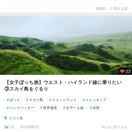
投稿日：１年以上前
★
ケ
ン
ブ
リ
ッ
ジ
★
湖
23
水
地
【女子ぼっち旅】ウエスト・ハイランド線に乗りたい
方
③スカイ島をぐるり
★
#
ぼっち
#
スカイ島
#
スコットランド
#
トレッキング
リ
#
バックパッカー
#
世界遺産
#
女子一人旅
#
自然
バ
プ
スカイ島
ー
32
2018/08/15～
by おにぎりさん
ル