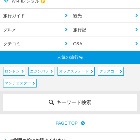
Wi-Fiレンタル
ジ
ー
旅行ガイド
観光
キ
グルメ
旅行記
ュ
ー
・
クチコミ
Q&A
ガ
ー
人気の旅行先
デ
ン
ロンドン
エジンバラ
オックスフォード
グラスゴー
ズ
周
マンチェスター
辺
キーワード検索
グ
リ
ニ
ッ
PAGE TOP
ジ