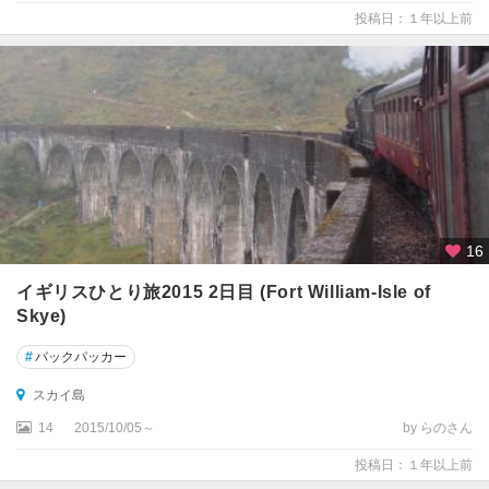
投稿日：１年以上前
★
ロ
ン
ド
ン
ア
バ
デ
ィ
16
ー
ン
イギリスひとり旅2015 2日目 (Fort William-Isle of
Skye)
ア
ー
#
バックパッカー
マ
スカイ島
ー
14
2015/10/05～
by らのさん
イ
投稿日：１年以上前
ギ