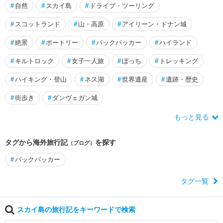
ィ
#
自然
#
スカイ島
#
ドライブ・ツーリング
ン
#
スコットランド
#
山・高原
#
アイリーン・ドナン城
チ
ェ
#
絶景
#
ポートリー
#
バックパッカー
#
ハイランド
ス
タ
#
キルトロック
#
女子一人旅
#
ぼっち
#
トレッキング
ー
#
ハイキング・登山
#
ネス湖
#
世界遺産
#
遺跡・歴史
ウ
#
街歩き
#
ダンヴェガン城
ィ
ン
もっと見る
ブ
ル
ド
タグから海外旅行記
を探す
（ブログ）
ン
#
バックパッカー
ウ
タグ一覧
ェ
ー
ル
スカイ島の旅行記をキーワードで検索
ズ