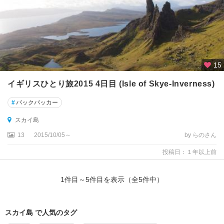
ス
イ
ー
リ
ー
15
ウ
イギリスひとり旅2015 4日目 (Isle of Skye-Inverness)
ィ
#
バックパッカー
ン
ザ
スカイ島
ー
13
2015/10/05～
by らのさん
ウ
投稿日：１年以上前
ィ
ン
ダ
1
件目～
5
件目を表示（全
5
件中）
ミ
ア
スカイ島 で人気のタグ
ウ