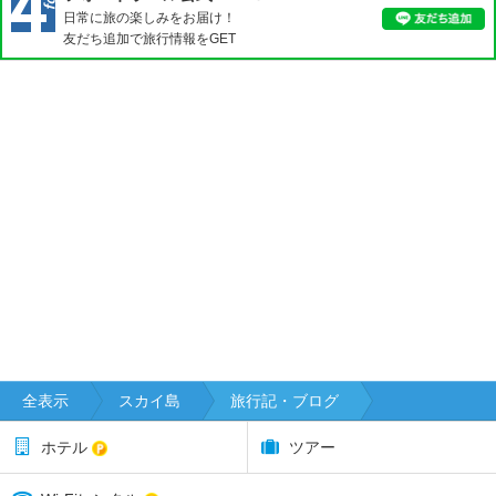
日常に旅の楽しみをお届け！
ン
友だち追加で旅行情報をGET
タ
ベ
リ
ー
カ
ー
デ
ィ
フ
カ
ー
ラ
イ
ル
全表示
スカイ島
旅行記・ブログ
ガ
ホテル
ツアー
ー
ン