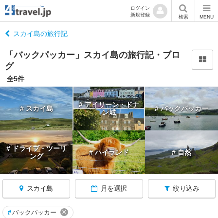
ログイン
新規登録
閉
検索
MENU
じ
る
スカイ島の旅行記
「バックパッカー」スカイ島の旅行記・ブロ
グ
全5件
イ
ギ
# アイリーン・ドナ
# スカイ島
# バックパッカー
リ
ン城
ス
へ
戻
# ドライブ・ツーリ
る
# ハイランド
# 自然
ング
スカイ島
月を選択
絞り込み
★
×
#
バックパッカー