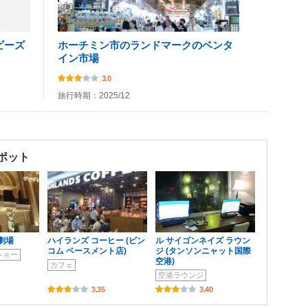
ビーズ
ホーチミン市のランドマークのベンタ
イン市場
3.0
旅行時期：2025/12
ポット
劇場
ハイランズ コーヒー (ビン
ル サイゴンネイズ ラウン
コム ベースメント店)
ジ (タンソンニャット国際
ショー
空港)
カフェ
空港ラウンジ
3.35
3.40