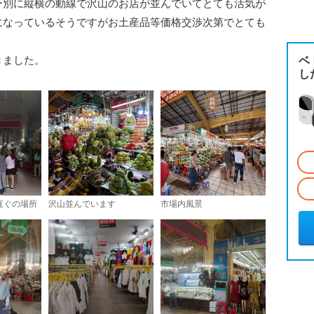
ー別に縦横の動線で沢山のお店が並んでいてとても活気が
になっているそうですがお土産品等価格交渉次第でとても
。
きました。
ベ
し
直ぐの場所
沢山並んでいます
市場内風景