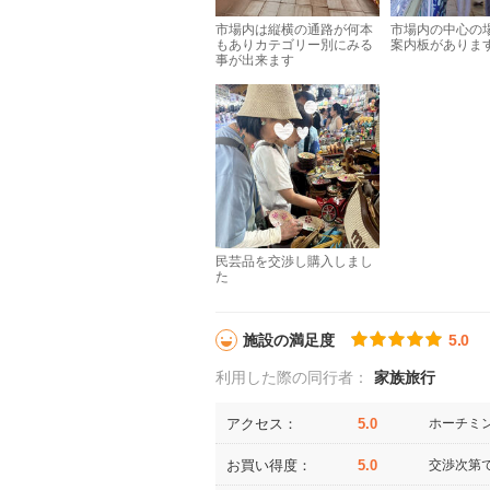
市場内は縦横の通路が何本
市場内の中心の
もありカテゴリー別にみる
案内板がありま
事が出来ます
民芸品を交渉し購入しまし
た
施設の満足度
5.0
利用した際の同行者：
家族旅行
アクセス：
5.0
ホーチミ
お買い得度：
5.0
交渉次第