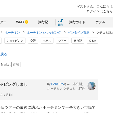
ゲストさん、
こんにちは
ログインはこちら
アー
Wi-Fi
旅行記
旅行ガイド
ホテル
国内
ホーチミン
ホーチミン ショッピング
ベンタイン市場
クチコミ詳
ショッピング
交通
ホテル
ツアー
旅行記
Q＆A
に戻る
 Market
市場
ョッピングしまし
by
SAKURA
さん
（非公開）
ホーチミン クチコミ：27件
約11ヶ月前）
半日ツアーの最後に訪れたホーチミンで一番大きい市場で