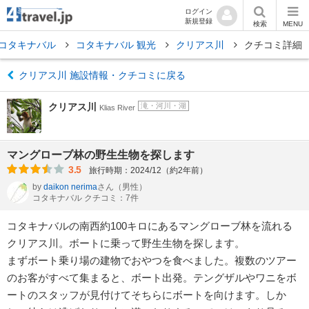
ログイン
新規登録
検索
MENU
コタキナバル
コタキナバル 観光
クリアス川
クチコミ詳細
クリアス川 施設情報・クチコミに戻る
クリアス川
滝・河川・湖
Klias River
マングローブ林の野生生物を探します
3.5
旅行時期：2024/12（約2年前）
by
daikon nerima
さん
（男性）
コタキナバル クチコミ：7件
コタキナバルの南西約100キロにあるマングローブ林を流れる
クリアス川。ボートに乗って野生生物を探します。
まずボート乗り場の建物でおやつを食べました。複数のツアー
のお客がすべて集まると、ボート出発。テングザルやワニをボ
ートのスタッフが見付けてそちらにボートを向けます。しか