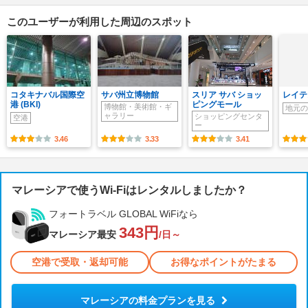
このユーザーが利用した周辺のスポット
コタキナバル国際空
サバ州立博物館
スリア サバ ショッ
レイテ
港 (BKI)
ピングモール
博物館・美術館・ギ
地元の
ャラリー
ショッピングセンタ
空港
ー
3.46
3.33
3.41
マレーシアで使うWi-Fiはレンタルしましたか？
フォートラベル GLOBAL WiFiなら
343円
マレーシア最安
/日～
空港で受取・返却可能
お得なポイントがたまる
マレーシアの料金プランを見る