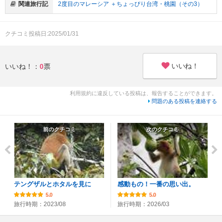
関連旅行記
2度目のマレーシア ＋ちょっぴり台湾・桃園（その3）
クチコミ投稿日:2025/01/31
いいね！
いいね！：
0
票
利用規約に違反している投稿は、報告することができます。
問題のある投稿を連絡する
前のクチコミ
次のクチコミ
テングザルとホタルを見に
感動もの！一番の思い出。
5.0
5.0
旅行時期：2023/08
旅行時期：2026/03