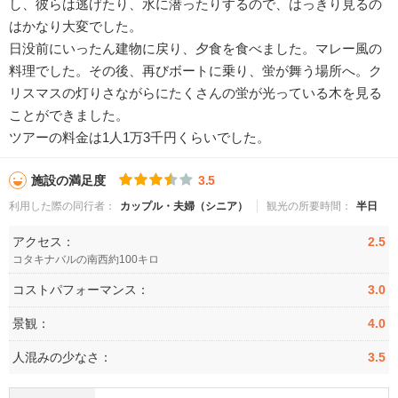
し、彼らは逃げたり、水に潜ったりするので、はっきり見るの
はかなり大変でした。
日没前にいったん建物に戻り、夕食を食べました。マレー風の
料理でした。その後、再びボートに乗り、蛍が舞う場所へ。ク
リスマスの灯りさながらにたくさんの蛍が光っている木を見る
ことができました。
ツアーの料金は1人1万3千円くらいでした。
施設の満足度
3.5
利用した際の同行者：
カップル・夫婦（シニア）
観光の所要時間：
半日
アクセス：
2.5
コタキナバルの南西約100キロ
コストパフォーマンス：
3.0
景観：
4.0
人混みの少なさ：
3.5