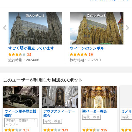
前のクチコミ
次のクチコミ
すごく塔が目立っています
ウィーンのシンボル
3.5
5.0
旅行時期：2024/08
旅行時期：2025/10
このユーザーが利用した周辺のスポット
ウィーン軍事歴史博
アウグスティーナー
聖ペーター教会
ミノリ
物館
教会
寺院・教会
寺院・
博物館・美術館・ギ
寺院・教会
ャラリー
3.37
3.49
3.95