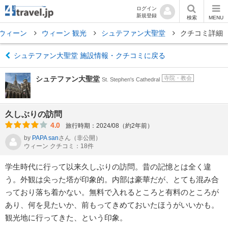
ログイン
新規登録
検索
MENU
ウィーン
ウィーン 観光
シュテファン大聖堂
クチコミ詳細
シュテファン大聖堂 施設情報・クチコミに戻る
シュテファン大聖堂
寺院・教会
St. Stephen's Cathedral
久しぶりの訪問
4.0
旅行時期：2024/08（約2年前）
by
PAPA san
さん
（非公開）
ウィーン クチコミ：18件
学生時代に行って以来久しぶりの訪問。昔の記憶とは全く違
う。外観は尖った塔が印象的。内部は豪華だが、とても混み合
っており落ち着かない。無料で入れるところと有料のところが
あり、何を見たいか、前もってきめておいたほうがいいかも。
観光地に行ってきた、という印象。