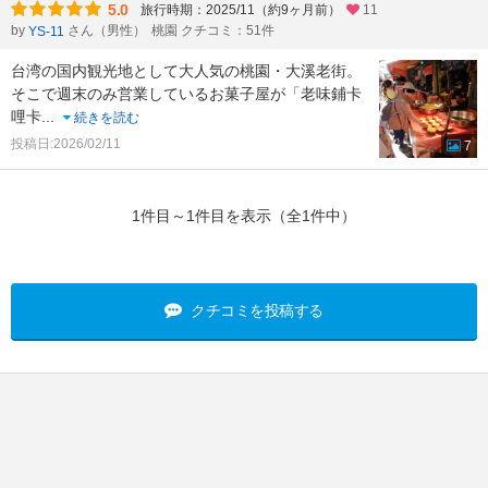
5.0
旅行時期：2025/11（約9ヶ月前）
11
by
さん（男性）
桃園 クチコミ：51件
YS-11
台湾の国内観光地として大人気の桃園・大溪老街。
そこで週末のみ営業しているお菓子屋が「老味鋪卡
哩卡
...
続きを読む
投稿日:2026/02/11
7
1件目～1件目を表示（全1件中）
クチコミを投稿する