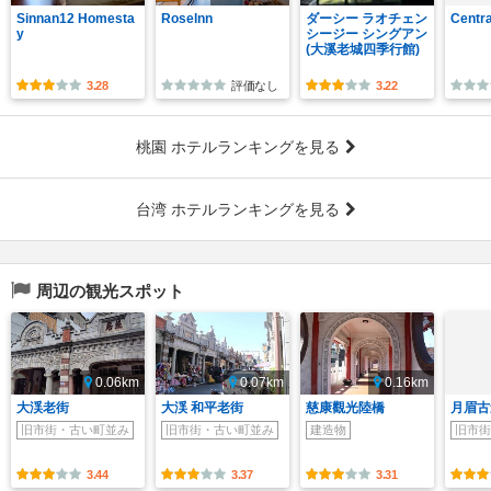
Sinnan12 Homesta
Roselnn
ダーシー ラオチェン
Centra
y
シージー シングアン
(大溪老城四季行館)
3.28
評価なし
3.22
桃園 ホテルランキングを見る
台湾 ホテルランキングを見る
周辺の観光スポット
0.06km
0.07km
0.16km
大渓老街
大渓 和平老街
慈康觀光陸橋
月眉古
旧市街・古い町並み
旧市街・古い町並み
建造物
旧市街
3.44
3.37
3.31