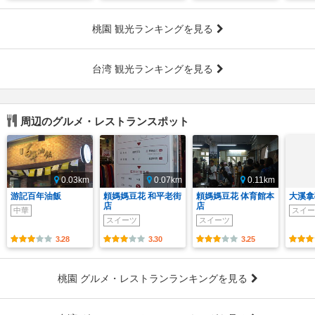
桃園 観光ランキングを見る
台湾 観光ランキングを見る
周辺のグルメ・レストランスポット
0.03km
0.07km
0.11km
游記百年油飯
頼媽媽豆花 和平老街
頼媽媽豆花 体育館本
大溪拿
店
店
中華
スイー
スイーツ
スイーツ
3.28
3.30
3.25
桃園 グルメ・レストランランキングを見る