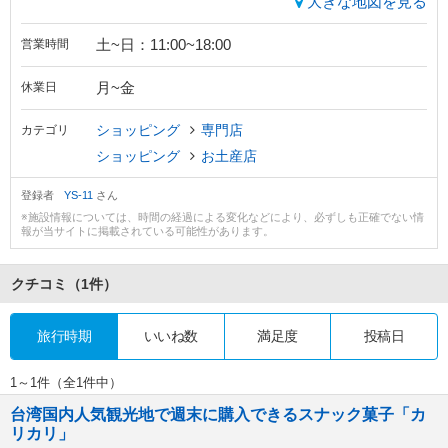
大きな地図を見る
土~日：11:00~18:00
営業時間
月~金
休業日
ショッピング
専門店
カテゴリ
ショッピング
お土産店
登録者
YS-11
さん
※施設情報については、時間の経過による変化などにより、必ずしも正確でない情
報が当サイトに掲載されている可能性があります。
クチコミ
（1件）
旅行時期
いいね数
満足度
投稿日
1～1件（全1件中）
台湾国内人気観光地で週末に購入できるスナック菓子「カ
リカリ」