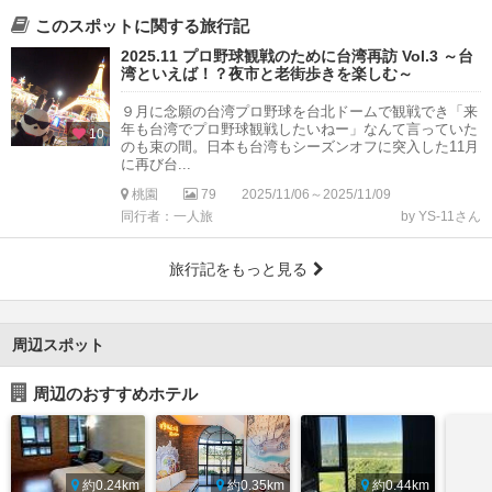
このスポットに関する旅行記
2025.11 プロ野球観戦のために台湾再訪 Vol.3 ～台
湾といえば！？夜市と老街歩きを楽しむ～
９月に念願の台湾プロ野球を台北ドームで観戦でき「来
年も台湾でプロ野球観戦したいねー」なんて言っていた
10
のも束の間。日本も台湾もシーズンオフに突入した11月
に再び台...
桃園
79
2025/11/06～2025/11/09
同行者：一人旅
by YS-11さん
旅行記をもっと見る
周辺スポット
周辺のおすすめホテル
約0.24km
約0.35km
約0.44km