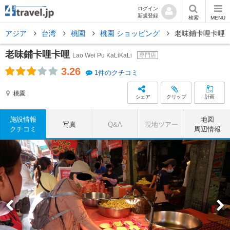
ログイン
新規登録
検索
MENU
アジア
台湾
桃園
桃園 ショッピング
老味鋪卡哩卡哩
老味鋪卡哩卡哩
Lao Wei Pu KaLiKaLi
専門店
3.26
1件のクチコミ
桃園
シェア
クリップ
計画
施設情報
地図
写真
Q&A
現地ツアー
クチコミ
周辺情報