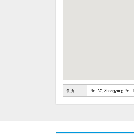
住所
No. 37, Zhongyang Rd., D