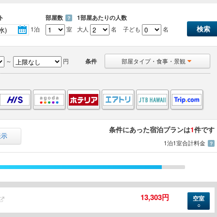
ト
部屋数
1部屋あたりの人数
？
1泊
室
大人
名
子ども
名
～
円
条件
部屋タイプ・食事・景観
条件にあった宿泊プランは
1
件です
表示
1泊1室合計料金
？
13,303円
空室
○