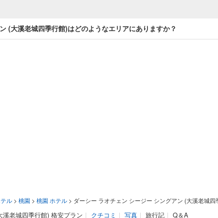
アン (大溪老城四季行館)はどのようなエリアにありますか？
ホテル
>
桃園
>
桃園 ホテル
>
ダーシー ラオチェン シージー シングアン (大溪老城四
大溪老城四季行館) 格安プラン
|
クチコミ
|
写真
|
旅行記
|
Q＆A