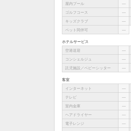
屋内プール
―
ゴルフコース
―
キッズクラブ
―
ペット同伴可
―
ホテルサービス
空港送迎
―
コンシェルジュ
―
託児施設／ベビーシッター
―
客室
インターネット
―
テレビ
―
室内金庫
―
ヘアドライヤー
―
電子レンジ
―