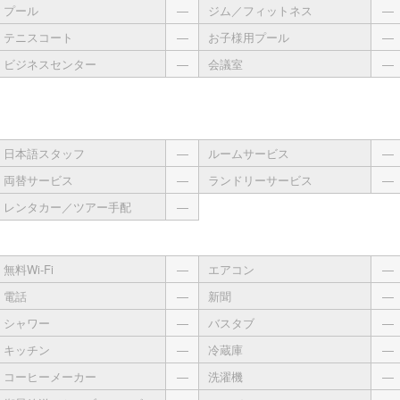
プール
―
ジム／フィットネス
―
テニスコート
―
お子様用プール
―
ビジネスセンター
―
会議室
―
日本語スタッフ
―
ルームサービス
―
両替サービス
―
ランドリーサービス
―
レンタカー／ツアー手配
―
無料Wi-Fi
―
エアコン
―
電話
―
新聞
―
シャワー
―
バスタブ
―
キッチン
―
冷蔵庫
―
コーヒーメーカー
―
洗濯機
―