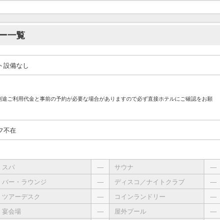
ー一覧
ト設備なし
別途ご利用代金と事前の予約が必要な場合がありますので必ず直接ホテルにご確認をお願
フ不在
スパ
―
サウナ
―
バー・ラウンジ
―
ディスコ／ナイトクラブ
―
ツアーデスク
―
コインランドリー
―
宴会場
―
屋外プール
―