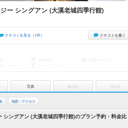
ジー シングアン (大溪老城四季行館)
クチコミを書く
クチコミを見る（
1
件）
迎
無料Wi-Fi
両替サービス
ランドリー
バー・ラウンジ
写真
旅行記
Q＆A
覧
地図・アクセス
ー シングアン (大溪老城四季行館)のプラン予約・料金比