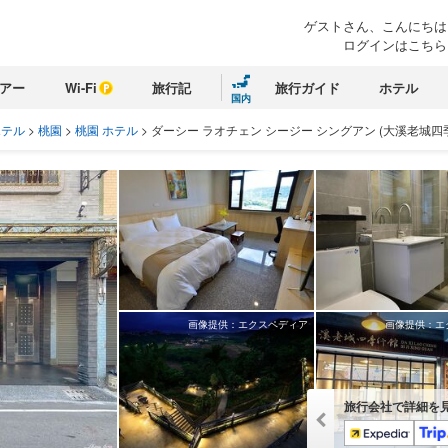
ゲストさん、こんにちは
ログインはこちら
アー
Wi-Fi
旅行記
旅行ガイド
ホテル
国内
ホテル
>
桃園
>
桃園 ホテル
>
ダーシー ラオチェン シージー シングアン (大溪老城四
画像提供：エクスペディア
画像提供：エ
旅行会社で詳細を