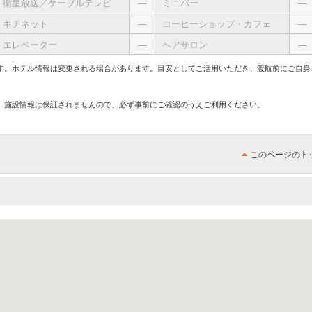
衛星放送／ケーブルテレビ
―
ミニバー
―
キチネット
―
コーヒーショップ・カフェ
―
エレベーター
―
ヘアサロン
―
す。ホテル情報は変更される場合があります。目安としてご活用いただき、渡航前にご自身
、施設情報は保証されませんので、必ず事前にご確認のうえご利用ください。
このページのト