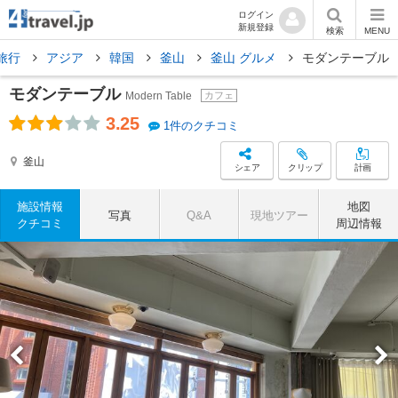
ログイン
新規登録
検索
MENU
旅行
アジア
韓国
釜山
釜山 グルメ
モダンテーブル
モダンテーブル
Modern Table
カフェ
3.25
1件のクチコミ
釜山
シェア
クリップ
計画
施設情報
地図
写真
Q&A
現地ツアー
クチコミ
周辺情報