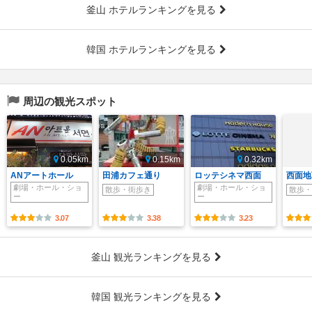
釜山 ホテルランキングを見る
韓国 ホテルランキングを見る
周辺の観光スポット
0.05km
0.15km
0.32km
ANアートホール
田浦カフェ通り
ロッテシネマ西面
西面地
劇場・ホール・ショ
劇場・ホール・ショ
散歩・街歩き
散歩・
ー
ー
3.07
3.38
3.23
釜山 観光ランキングを見る
韓国 観光ランキングを見る