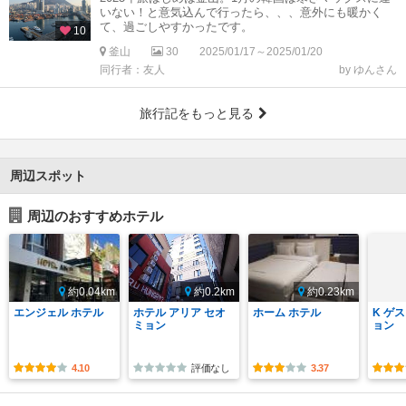
いない！と意気込んで行ったら、、、意外にも暖かく
て、過ごしやすかったです。
10
釜山
30
2025/01/17～2025/01/20
同行者：友人
by ゆんさん
旅行記をもっと見る
周辺スポット
周辺のおすすめホテル
約0.04km
約0.2km
約0.23km
エンジェル ホテル
ホテル アリア セオ
ホーム ホテル
K ゲ
ミョン
ョン
4.10
評価なし
3.37