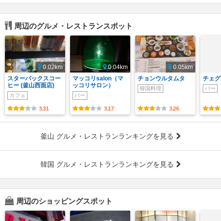
周辺のグルメ・レストランスポット
0.02km
0.04km
0.05km
スターバックスコー
マッコリsalon（マ
チョンウルタムタ
チェグ
ヒー (釜山西面店)
ッコリサロン）
韓国料理
バー
カフェ
バー
3.31
3.17
3.26
釜山 グルメ・レストランランキングを見る
韓国 グルメ・レストランランキングを見る
周辺のショッピングスポット