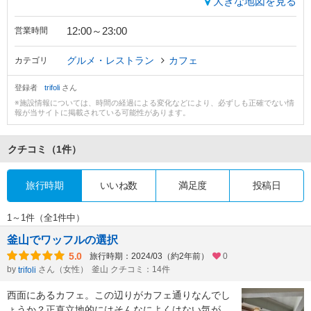
大きな地図を見る
12:00～23:00
営業時間
グルメ・レストラン
カフェ
カテゴリ
登録者
trifoli
さん
※施設情報については、時間の経過による変化などにより、必ずしも正確でない情
報が当サイトに掲載されている可能性があります。
クチコミ
（1件）
旅行時期
いいね数
満足度
投稿日
1～1件（全1件中）
釜山でワッフルの選択
5.0
旅行時期：2024/03（約2年前）
0
by
さん（女性）
釜山 クチコミ：14件
trifoli
西面にあるカフェ。この辺りがカフェ通りなんでし
ょうか？正直立地的にはそんなによくはない気が。