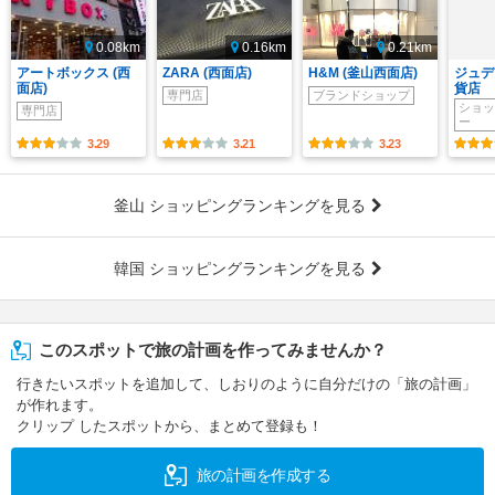
0.08km
0.16km
0.21km
アートボックス (西
ZARA (西面店)
H&M (釜山西面店)
ジュデ
面店)
貨店
専門店
ブランドショップ
ショッ
専門店
ー
3.29
3.21
3.23
釜山 ショッピングランキングを見る
韓国 ショッピングランキングを見る
このスポットで旅の計画を作ってみませんか？
行きたいスポットを追加して、しおりのように自分だけの「旅の計画」
が作れます。
クリップ したスポットから、まとめて登録も！
旅の計画を作成する