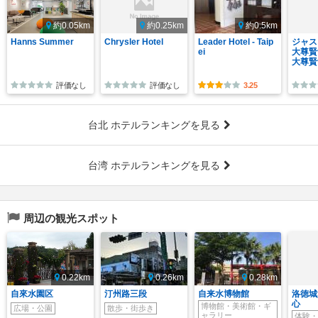
約0.05km
約0.25km
約0.5km
Hanns Summer
Chrysler Hotel
Leader Hotel - Taip
ジャス
ei
大尊賢
大尊賢
評価なし
評価なし
3.25
台北 ホテルランキングを見る
台湾 ホテルランキングを見る
周辺の観光スポット
0.22km
0.26km
0.28km
自來水園区
汀州路三段
自来水博物館
洛徳城
心
博物館・美術館・ギ
広場・公園
散歩・街歩き
ャラリー
体験・