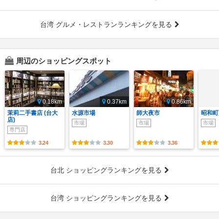
台湾 グルメ・レストランランキングを見る
周辺のショッピングスポット
0.18km
0.37km
0.86km
茉莉二手書店 (台大
水源市場
師大夜市
昭和町
店)
市場
市場
市場
専門店
3.24
3.30
3.36
台北 ショッピングランキングを見る
台湾 ショッピングランキングを見る