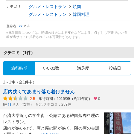
グルメ・レストラン
焼肉
カテゴリ
グルメ・レストラン
韓国料理
登録者
ﾐﾐ
さん
※施設情報については、時間の経過による変化などにより、必ずしも正確でない情
報が当サイトに掲載されている可能性があります。
クチコミ
（1件）
旅行時期
いいね数
満足度
投稿日
1～1件（全1件中）
店内狭くてあまり落ち着けません
2.5
旅行時期：2015/09（約11年前）
0
by
さん（女性）
台北 クチコミ：259件
ﾐﾐ
台湾大学近くの学生街・公館にある韓国焼肉料理の
レストラン。
店内が狭いので、席と席の間が狭く、隣の席の会話