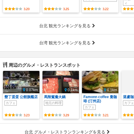
ィ
3.20
3.25
3.22
台北 観光ランキングを見る
台湾 観光ランキングを見る
周辺のグルメ・レストランスポット
0.07km
0.1km
0.1km
墾丁蛋蛋 公館旗艦店
馬辣鴛鴦火鍋
Famonn coffee 曼咖
湛盧珈
啡 (汀州店)
カフェ
地元の料理
カフェ
カフェ
3.23
3.29
3.21
台北 グルメ・レストランランキングを見る