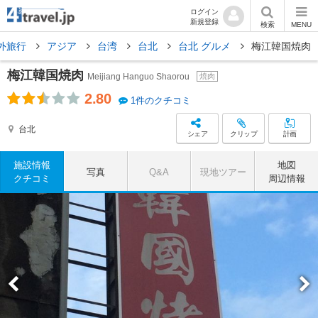
ログイン
新規登録
検索
MENU
外旅行
アジア
台湾
台北
台北 グルメ
梅江韓国焼肉
梅江韓国焼肉
Meijiang Hanguo Shaorou
焼肉
2.80
1件のクチコミ
台北
シェア
クリップ
計画
施設情報
地図
写真
Q&A
現地ツアー
クチコミ
周辺情報