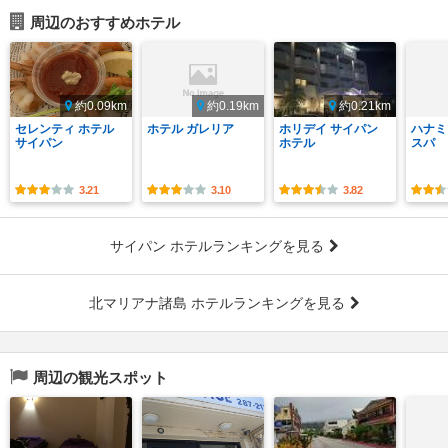
周辺のおすすめホテル
約0.09km
約0.19km
約0.21km
セレンティ ホテル
ホテル ガレリア
ホリデイ サイパン
ハナミ
サイパン
ホテル
スパ
3.21
3.10
3.82
サイパン ホテルランキングを見る
北マリアナ諸島 ホテルランキングを見る
周辺の観光スポット