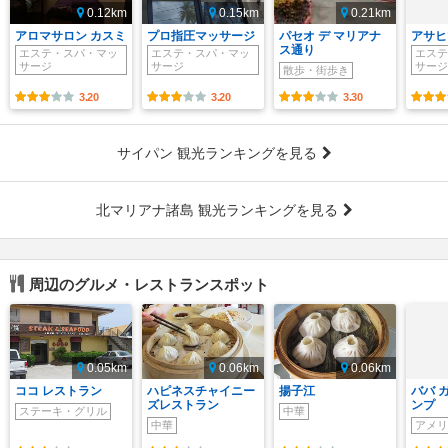
0.12km
0.15km
0.21km
アロマサロン カスミ
プロ指圧マッサージ
パセオ デ マリアナ
アサヒ
ス通り
エステ・スパ・マッ
エステ・スパ・マッ
エステ
サージ
サージ
サージ
散歩・街歩き
3.20
3.20
3.30
サイパン 観光ランキングを見る
北マリアナ諸島 観光ランキングを見る
周辺のグルメ・レストランスポット
0.05km
0.06km
0.06km
ココ レストラン
ハピネスチャイニー
揚子江
ババ 
ズレストラン
ンプ
ステーキ・グリル
中華
中華
アメリ