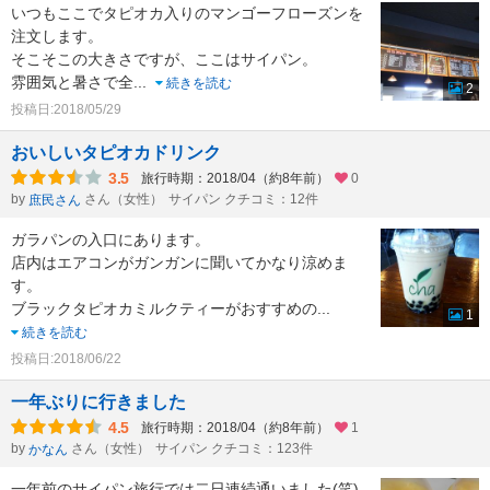
いつもここでタピオカ入りのマンゴーフローズンを
注文します。
そこそこの大きさですが、ここはサイパン。
雰囲気と暑さで全
...
続きを読む
2
投稿日:2018/05/29
おいしいタピオカドリンク
3.5
旅行時期：2018/04（約8年前）
0
by
さん（女性）
サイパン クチコミ：12件
庶民さん
ガラパンの入口にあります。
店内はエアコンがガンガンに聞いてかなり涼めま
す。
ブラックタピオカミルクティーがおすすめの
...
1
続きを読む
投稿日:2018/06/22
一年ぶりに行きました
4.5
旅行時期：2018/04（約8年前）
1
by
さん（女性）
サイパン クチコミ：123件
かなん
一年前のサイパン旅行では二日連続通いました(笑)