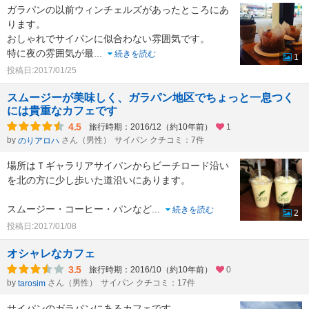
ガラパンの以前ウィンチェルズがあったところにあ
ります。
おしゃれでサイパンに似合わない雰囲気です。
特に夜の雰囲気が最
...
続きを読む
1
投稿日:2017/01/25
スムージーが美味しく、ガラパン地区でちょっと一息つく
には貴重なカフェです
4.5
旅行時期：2016/12（約10年前）
1
by
さん（男性）
サイパン クチコミ：7件
のりアロハ
場所はＴギャラリアサイパンからビーチロード沿い
を北の方に少し歩いた道沿いにあります。
スムージー・コーヒー・パンなど
...
続きを読む
2
投稿日:2017/01/08
オシャレなカフェ
3.5
旅行時期：2016/10（約10年前）
0
by
さん（男性）
サイパン クチコミ：17件
tarosim
サイパンのガラパンにあるカフェです。