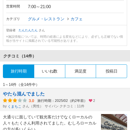
7:00～21:00
営業時間
グルメ・レストラン
カフェ
カテゴリ
登録者
たんたんたん
さん
※施設情報については、時間の経過による変化などにより、必ずしも正確でない情
報が当サイトに掲載されている可能性があります。
クチコミ
（14件）
旅行時期
いいね数
満足度
投稿日
1～14件（全14件中）
やたら混んでました
3.0
旅行時期：2025/02（約2年前）
2
by
さん（男性）
サイパン クチコミ：11件
くまちこ
大通りに面していて観光客だけでなくローカルの
人々もたくさん利用されてました。むしろローカル
の方が多いくらい。