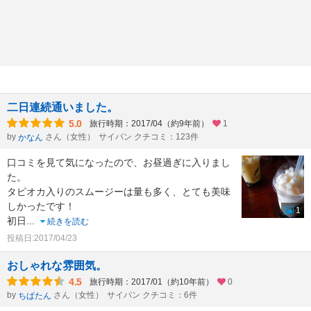
二日連続通いました。
5.0
旅行時期：2017/04（約9年前）
1
by
さん（女性）
サイパン クチコミ：123件
かなん
口コミを見て気になったので、お昼過ぎに入りまし
た。
タピオカ入りのスムージーは量も多く、とても美味
しかったです！
1
初日
...
続きを読む
投稿日:2017/04/23
おしゃれな雰囲気。
4.5
旅行時期：2017/01（約10年前）
0
by
さん（女性）
サイパン クチコミ：6件
ちぱたん