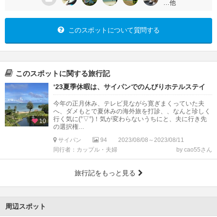
…他
このスポットについて質問する
このスポットに関する旅行記
‘23夏季休暇は、サイパンでのんびりホテルステイ
今年の正月休み、テレビ見ながら寛ぎまくっていた夫
へ、ダメもとで夏休みの海外旅を打診、、なんと珍しく
行く気に(°▽°)！気が変わらないうちにと、夫に行き先
10
の選択権...
サイパン
94
2023/08/08～2023/08/11
同行者：カップル・夫婦
by cao55さん
旅行記をもっと見る
周辺スポット