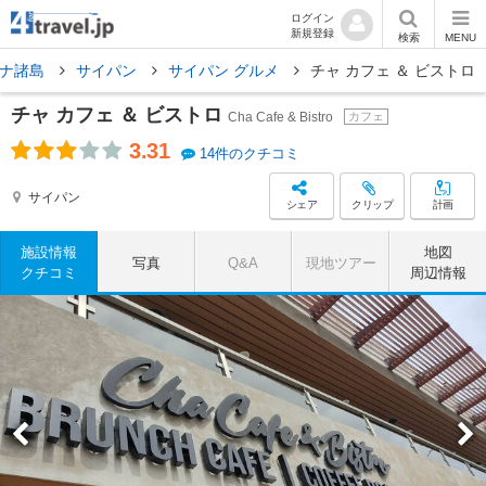
ログイン
新規登録
検索
MENU
アナ諸島
サイパン
サイパン グルメ
チャ カフェ ＆ ビストロ
チャ カフェ ＆ ビストロ
Cha Cafe & Bistro
カフェ
3.31
14件のクチコミ
サイパン
シェア
クリップ
計画
施設情報
地図
写真
Q&A
現地ツアー
クチコミ
周辺情報