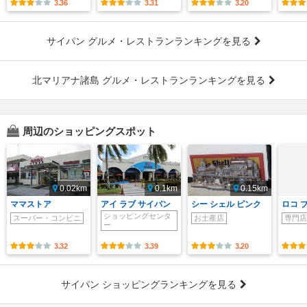
3.36
3.31
3.20
サイパン グルメ・レストランランキングを見る
北マリアナ諸島 グルメ・レストランランキングを見る
周辺のショッピングスポット
0.02km
0.1km
0.15km
ママストア
アイ ラブ サイパン
シー シェル ピンク
ロコ 
ショッピングセンタ
スーパー・コンビニ
お土産店
専門店
ー
3.32
3.39
3.20
サイパン ショッピングランキングを見る