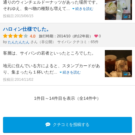
通りのウィンチェルドーナッツがあった場所です。
それゆえ、食べ物の種類も増えて
...
続きを読む
投稿日:2015/06/15
3
ハロィン仕様でした。
4.0
旅行時期：2014/10（約12年前）
0
by
さん（非公開）
サイパン クチコミ：65件
たんたんたん
客層は、サイパンの若者といったところでした。
地元に住んでいる方によると、スタンプカードがあ
り、集まったら１杯いただ
...
続きを読む
3
投稿日:2014/11/02
1件目～14件目を表示（全14件中）
クチコミを投稿する