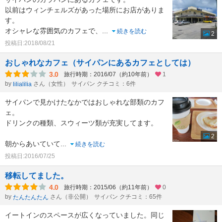
以前はウィンチェルズがあった場所にお店がありま
す。
オシャレな雰囲気のカフェで、
...
続きを読む
2
投稿日:2018/08/21
おしゃれなカフェ（サイパンにあるカフェとしては）
3.0
旅行時期：2016/07（約10年前）
1
by
さん（女性）
サイパン クチコミ：6件
lilialilia
サイパンで見かけたなかではおしゃれな部類のカフ
ェ。
ドリンクの種類、スウィーツ類が充実してます。
2
朝からあいていて
...
続きを読む
投稿日:2016/07/25
移転してました。
4.0
旅行時期：2015/06（約11年前）
0
by
さん（非公開）
サイパン クチコミ：65件
たんたんたん
イートインのスペースが広くなっていました。同じ