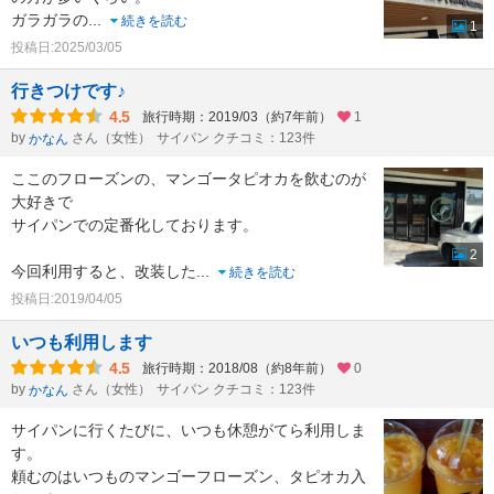
ガラガラの
...
続きを読む
1
投稿日:2025/03/05
行きつけです♪
4.5
旅行時期：2019/03（約7年前）
1
by
さん（女性）
サイパン クチコミ：123件
かなん
ここのフローズンの、マンゴータピオカを飲むのが
大好きで
サイパンでの定番化しております。
2
今回利用すると、改装した
...
続きを読む
投稿日:2019/04/05
いつも利用します
4.5
旅行時期：2018/08（約8年前）
0
by
さん（女性）
サイパン クチコミ：123件
かなん
サイパンに行くたびに、いつも休憩がてら利用しま
す。
頼むのはいつものマンゴーフローズン、タピオカ入