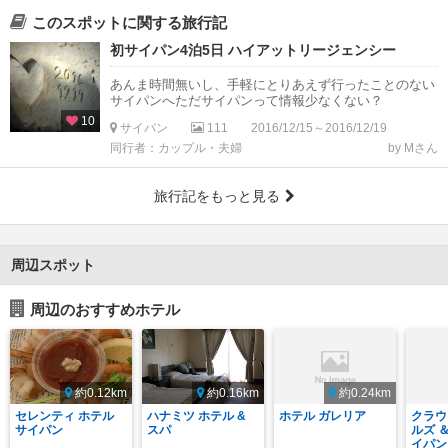
このスポットに関する旅行記
初サイパン4泊5日 ハイアットリージェンシー
あんま時間無いし、手軽にとりあえず行ったことのない
サイパンへただサイパンって情報少なくない？
10
サイパン
111
2016/12/15～2016/12/19
同行者：カップル・夫婦
by Mさん
旅行記をもっと見る
周辺スポット
周辺のおすすめホテル
約0.12km
約0.16km
約0.24km
セレンティ ホテル
ハナミツ ホテル &
ホテル ガレリア
クラウ
サイパン
スパ
ルズ 
イパン 