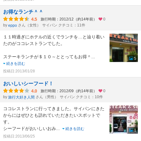
お得なランチ＾＾
4.5
旅行時期：2012/12（約14年前）
0
by
さん（女性）
サイパン クチコミ：11件
eppo
１１時過ぎにホテルの近くでランチを…と辿り着い
たのがココレストランでした。
ステーキランチが＄１０～ととってもお得＾
...
5
続きを読む
投稿日:2013/01/28
おいしいシーフード！
4.0
旅行時期：2012/09（約14年前）
0
by
さん（男性）
サイパン クチコミ：10件
旅行大好き人間
ココレストランに行ってきました。サイパンにきた
からにはぜひとも訪れていただきたいスポットで
す。
シーフードがおいしいおみ
...
続きを読む
1
投稿日:2013/06/25