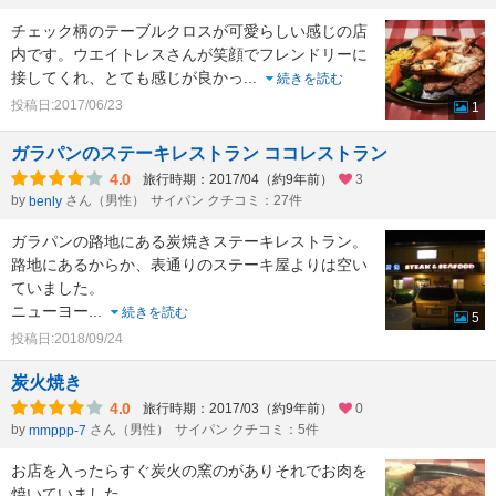
チェック柄のテーブルクロスが可愛らしい感じの店
内です。ウエイトレスさんが笑顔でフレンドリーに
接してくれ、とても感じが良かっ
...
続きを読む
投稿日:2017/06/23
1
ガラパンのステーキレストラン ココレストラン
4.0
旅行時期：2017/04（約9年前）
3
by
さん（男性）
サイパン クチコミ：27件
benly
ガラパンの路地にある炭焼きステーキレストラン。
路地にあるからか、表通りのステーキ屋よりは空い
ていました。
ニューヨー
...
続きを読む
5
投稿日:2018/09/24
炭火焼き
4.0
旅行時期：2017/03（約9年前）
0
by
さん（男性）
サイパン クチコミ：5件
mmppp-7
お店を入ったらすぐ炭火の窯のがありそれでお肉を
焼いていました。