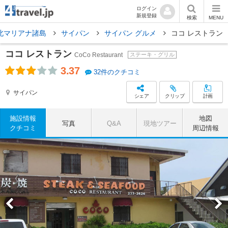
ログイン
新規登録
検索
MENU
北マリアナ諸島
サイパン
サイパン グルメ
ココ レストラン
ココ レストラン
CoCo Restaurant
ステーキ・グリル
3.37
32件のクチコミ
サイパン
シェア
クリップ
計画
施設情報
地図
写真
Q&A
現地ツアー
クチコミ
周辺情報