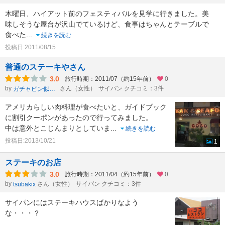
木曜日、ハイアット前のフェスティバルを見学に行きました。美
味しそうな屋台が沢山でているけど、食事はちゃんとテーブルで
食べた
...
続きを読む
投稿日:2011/08/15
普通のステーキやさん
3.0
旅行時期：2011/07（約15年前）
0
by
さん（女性）
サイパン クチコミ：3件
ガチャピン似１号
アメリカらしい肉料理が食べたいと、ガイドブック
に割引クーポンがあったので行ってみました。
中は意外とこじんまりとしていま
...
続きを読む
投稿日:2013/10/21
1
ステーキのお店
3.0
旅行時期：2011/04（約15年前）
0
by
さん（女性）
サイパン クチコミ：3件
tsubakix
サイパンにはステーキハウスばかりなよう
な・・・？