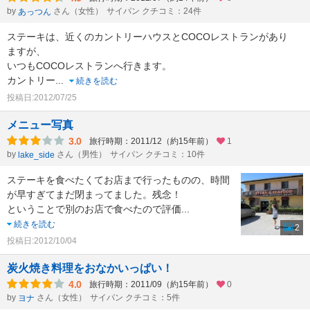
by
さん（女性）
サイパン クチコミ：24件
あっつん
ステーキは、近くのカントリーハウスとCOCOレストランがあり
ますが、
いつもCOCOレストランへ行きます。
カントリー
...
続きを読む
投稿日:2012/07/25
メニュー写真
3.0
旅行時期：2011/12（約15年前）
1
by
さん（男性）
サイパン クチコミ：10件
lake_side
ステーキを食べたくてお店まで行ったものの、時間
が早すぎてまだ閉まってました。残念！
ということで別のお店で食べたので評価
...
続きを読む
2
投稿日:2012/10/04
炭火焼き料理をおなかいっぱい！
4.0
旅行時期：2011/09（約15年前）
0
by
さん（女性）
サイパン クチコミ：5件
ヨナ