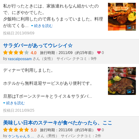
私が行ったときには、家族連れもなん組かいたの
で、にぎやかでした。
夕飯時に利用したので席もうまっていました。料理
が出てくる
...
続きを読む
1
投稿日:2013/09/09
サラダバーがあってウレシイ☆
4.0
旅行時期：2011/09（約15年前）
0
by
さん（女性）
サイパン クチコミ：9件
rascalpossam
ディナーで利用しました。
ホテルから無料送迎サービスがあり便利です。
2
旦那はTボーンステーキとライス＆サラダバ
...
続きを読む
投稿日:2011/09/25
美味しい日本のステーキが食べたかったら、ここ
5.0
旅行時期：2011/08（約15年前）
0
by
さん（男性）
サイパン クチコミ：2件
ケンちゃん５９６３