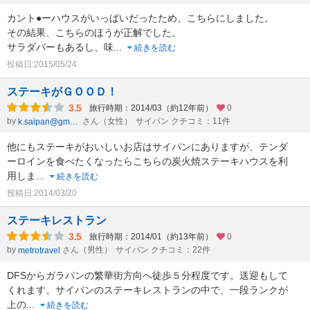
カント●ーハウスがいっぱいだったため、こちらにしました。
その結果、こちらのほうが正解でした。
サラダバーもあるし、味
...
続きを読む
投稿日:2015/05/24
ステーキがＧＯＯＤ！
3.5
旅行時期：2014/03（約12年前）
0
by
さん（女性）
サイパン クチコミ：11件
k.saipan@gmail.com
他にもステーキがおいしいお店はサイパンにありますが、テンダ
ーロインを食べたくなったらこちらの炭火焼ステーキハウスを利
用しま
...
続きを読む
投稿日:2014/03/20
ステーキレストラン
3.5
旅行時期：2014/01（約13年前）
0
by
さん（男性）
サイパン クチコミ：22件
metrotravel
DFSからガラパンの繁華街方向へ徒歩５分程度です。送迎もして
くれます。サイパンのステーキレストランの中で、一段ランクが
上の
...
続きを読む