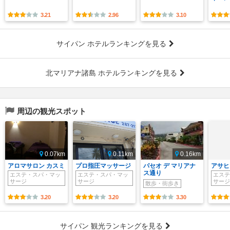
3.21
2.96
3.10
サイパン ホテルランキングを見る
北マリアナ諸島 ホテルランキングを見る
周辺の観光スポット
0.07km
0.11km
0.16km
アロマサロン カスミ
プロ指圧マッサージ
パセオ デ マリアナ
アサヒ
ス通り
エステ・スパ・マッ
エステ・スパ・マッ
エステ
サージ
サージ
サージ
散歩・街歩き
3.20
3.20
3.30
サイパン 観光ランキングを見る