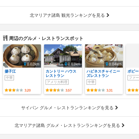
北マリアナ諸島 観光ランキングを見る
周辺のグルメ・レストランスポット
0.02km
0.03km
0.04km
揚子江
カントリー ハウス
ハピネスチャイニー
ボビー
レストラン
ズレストラン
中華
ファー
アメリカ料理
中華
3.20
3.57
3.31
サイパン グルメ・レストランランキングを見る
北マリアナ諸島 グルメ・レストランランキングを見る