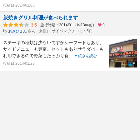
投稿日:2014/02/08
炭焼きグリル料理が食べられます
3.5
旅行時期：2014/01（約13年前）
0
by
さん（女性）
サイパン クチコミ：5件
あさぴょん
ステーキの種類は少ないですがシーフードもあり、
サイドメニューも豊富。セットもありサラダバーも
利用できるので野菜もたっぷり食
...
続きを読む
投稿日:2014/01/23
5