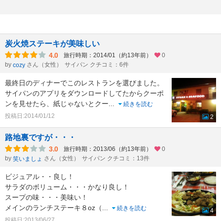
炭火焼ステーキが美味しい
4.0
旅行時期：2014/01（約13年前）
0
by
さん（女性）
サイパン クチコミ：6件
cozy
最終日のディナーでこのレストランを選びました。
サイパンのアプリをダウンロードしてたからクーポ
ンを見せたら、紙じゃないとクー
...
続きを読む
投稿日:2014/01/12
2
路地裏ですが・・・
3.0
旅行時期：2013/06（約13年前）
0
by
さん（女性）
サイパン クチコミ：13件
笑いましょ
ビジュアル・・良し！
サラダのボリューム・・・かなり良し！
スープの味・・・美味い！
メインのランチステーキ８oz（
...
続きを読む
4
投稿日:2013/06/27