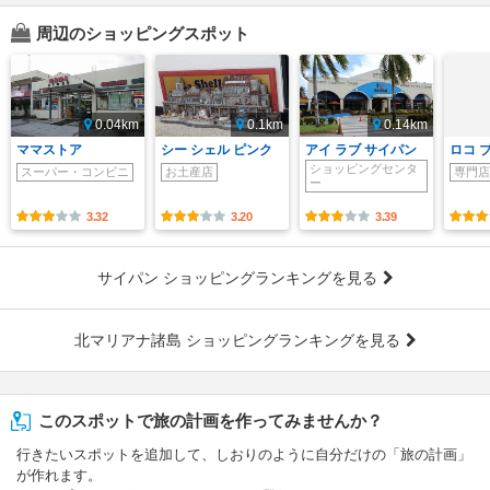
周辺のショッピングスポット
0.04km
0.1km
0.14km
ママストア
シー シェル ピンク
アイ ラブ サイパン
ロコ 
ショッピングセンタ
スーパー・コンビニ
お土産店
専門店
ー
3.32
3.20
3.39
サイパン ショッピングランキングを見る
北マリアナ諸島 ショッピングランキングを見る
このスポットで旅の計画を作ってみませんか？
行きたいスポットを追加して、しおりのように自分だけの「旅の計画」
が作れます。