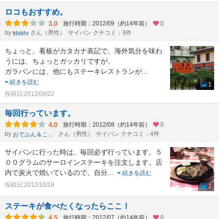
ロコもおすすめ。
3.0
旅行時期：2012/09（約14年前）
0
by
さん（男性）
サイパン クチコミ：3件
tdskhr
ちょっと、看板がカタカナ表記で、海外気分を味わ
うには、ちょっとガッカリですが、
ガラパンには、他にもステーキレストランが
...
続きを読む
1
投稿日:2012/09/22
毎回行っています。
4.0
旅行時期：2012/08（約14年前）
0
by
さん（男性）
サイパン クチコミ：4件
おでぶん＆こでぶん
サイパンに行った時は、毎回必ず行っています。５
００グラムのサーロインステーキを注文します。店
内で炭火で焼いているので、自分
...
続きを読む
投稿日:2012/10/18
1
ステーキが食べたくなったらここ！
4.5
旅行時期：2012/07（約14年前）
0