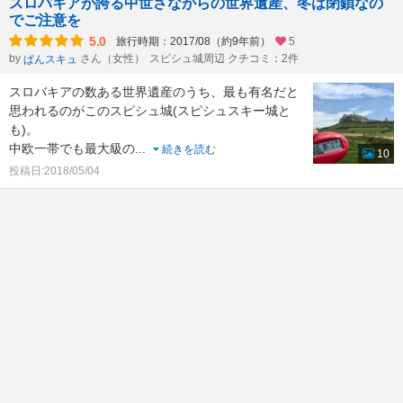
スロバキアが誇る中世さながらの世界遺産、冬は閉鎖なの
でご注意を
5.0
旅行時期：2017/08（約9年前）
5
by
さん（女性）
スピシュ城周辺 クチコミ：2件
ぱんスキュ
スロバキアの数ある世界遺産のうち、最も有名だと
思われるのがこのスピシュ城(スピシュスキー城と
も)。
中欧一帯でも最大級の
...
続きを読む
10
投稿日:2018/05/04