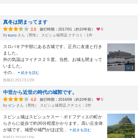
真冬は閉まってます
3.5
旅行時期：2017/01（約10年前）
0
by
さん（男性）
スピシュ城周辺 クチコミ：1件
korro
スロバキア中部にある古城です。正月に友達と行き
ました。
外の気温はマイナス２５度。当然、お城も閉まって
いました。
1
その
...
続きを読む
投稿日:2017/11/29
中世から近世の時代の城郭です。
4.0
旅行時期：2016/08（約10年前）
0
by
さん（男性）
スピシュ城周辺 クチコミ：2件
ゲン
スピシュ城はスピシュケスー・ポドフディエの町か
らさらに徒歩で約30分程度かかります。高い丘全体
が城です。城壁や城門がほぼ完
...
続きを読む
投稿日:2016/11/04