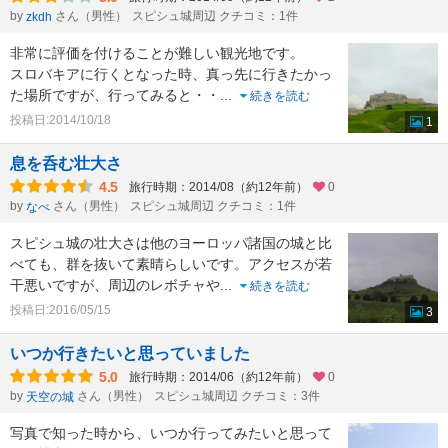
by
さん（男性）
スピシュ城周辺 クチコミ：1件
zkdh
非常に評価を付けることが難しい観光地です。
スロバキアに行くとなった時、真っ先に行きたかっ
た場所ですが、行ってみると・・
...
続きを読む
投稿日:2014/10/18
1
息を呑む壮大さ
4.5
旅行時期：2014/08（約12年前）
0
by
さん（男性）
スピシュ城周辺 クチコミ：1件
なべ
スピシュ城の壮大さは他のヨーロッパ諸国の城と比
べても、群を抜いて素晴らしいです。アクセスが若
干悪いですが、周辺のレボチャや
...
続きを読む
投稿日:2016/05/15
3
いつか行きたいと思っていました
5.0
旅行時期：2014/06（約12年前）
0
by
さん（男性）
スピシュ城周辺 クチコミ：3件
天空の城
写真で知った時から、いつか行ってみたいと思って