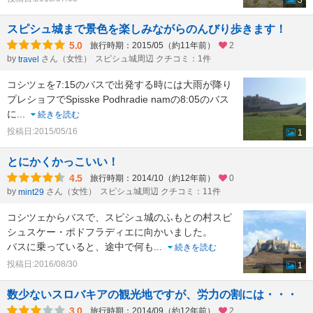
3
スピシュ城まで景色を楽しみながらのんびり歩きます！
5.0
旅行時期：2015/05（約11年前）
2
by
さん（女性）
スピシュ城周辺 クチコミ：1件
travel
コシツェを7:15のバスで出発する時には大雨が降り
プレショフでSpisske Podhradie namの8:05のバス
に
...
続きを読む
投稿日:2015/05/16
1
とにかくかっこいい！
4.5
旅行時期：2014/10（約12年前）
0
by
さん（女性）
スピシュ城周辺 クチコミ：11件
mint29
コシツェからバスで、スピシュ城のふもとの村スピ
シュスケー・ポドフラディエに向かいました。
バスに乗っていると、途中で何も
...
続きを読む
投稿日:2016/08/30
1
数少ないスロバキアの観光地ですが、労力の割には・・・
3.0
旅行時期：2014/09（約12年前）
2