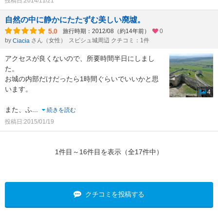
投稿日:2014/11/21
自然の中に静かにたたずむ美しい廃墟。
5.0
旅行時期：2012/08（約14年前）
0
by
さん（女性）
スピシュ城周辺 クチコミ：1件
Ciacia
アクセスが良くないので、所要時間半日にしまし
た。
お城の内部だけだったら1時間ぐらいでいいかと思
います。
4
また、ふ
...
続きを読む
投稿日:2015/01/19
1件目～16件目を表示（全17件中）
クチコミを投稿する