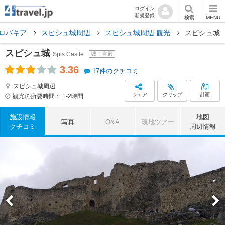
ログイン
新規登録
検索
MENU
ロバキア
スピシュ城周辺
スピシュ城周辺 観光
スピシュ城
スピシュ城
Spis Castle
城・宮殿
3.36
17件のクチコミ
スピシュ城周辺
シェア
クリップ
計画
観光の所要時間：
1-2時間
施設情報
地図
写真
Q&A
現地ツアー
クチコミ
周辺情報