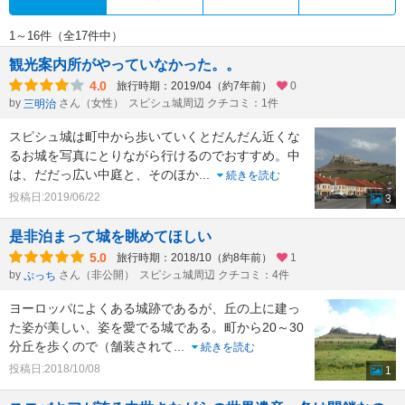
1～16件（全17件中）
観光案内所がやっていなかった。。
4.0
旅行時期：2019/04（約7年前）
0
by
さん（女性）
スピシュ城周辺 クチコミ：1件
三明治
スピシュ城は町中から歩いていくとだんだん近くな
るお城を写真にとりながら行けるのでおすすめ。中
は、だだっ広い中庭と、そのほか
...
続きを読む
投稿日:2019/06/22
3
是非泊まって城を眺めてほしい
5.0
旅行時期：2018/10（約8年前）
1
by
さん（非公開）
スピシュ城周辺 クチコミ：4件
ぷっち
ヨーロッパによくある城跡であるが、丘の上に建っ
た姿が美しい、姿を愛でる城である。町から20～30
分丘を歩くので（舗装されて
...
続きを読む
投稿日:2018/10/08
1