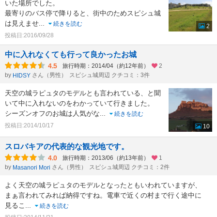
いた場所でした。
最寄りのバス停で降りると、街中のためスピシュ城
は見えませ
...
続きを読む
2
投稿日:2016/09/28
中に入れなくても行って良かったお城
4.5
旅行時期：2014/04（約12年前）
2
by
さん（男性）
スピシュ城周辺 クチコミ：3件
HIDSY
天空の城ラピュタのモデルとも言われている、と聞
いて中に入れないのをわかっていて行きました。
シーズンオフのお城は人気がな
...
続きを読む
投稿日:2014/10/17
10
スロバキアの代表的な観光地です。
4.0
旅行時期：2013/06（約13年前）
1
by
さん（男性）
スピシュ城周辺 クチコミ：2件
Masanori Mori
よく天空の城ラピュタのモデルとなったともいわれていますが、
まぁ言われてみれば納得ですね。電車で近くの村まで行く途中に
見るこ
...
続きを読む