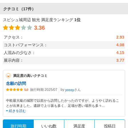
クチコミ
（17件）
スピシュ城周辺 観光 満足度ランキング
1位
3.36
アクセス：
2.93
コストパフォーマンス：
4.08
人混みの少なさ：
4.15
展示内容：
3.77
満足度の高いクチコミ
念願の訪問
旅行時期 2025/07
by
さん
yossy
5.0
中欧最大級の城郭で以前から訪問したかったのですが、ようやく訪れるこ
とが出来ました。遺跡で上り坂も多く、足場が悪い場所も多々
...
続きを読む
旅行時期
いいね数
満足度
投稿日