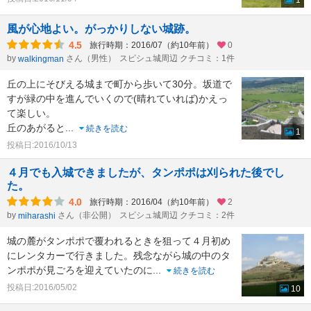
1
風が心地よい。がっかりしない城跡。
4.5
旅行時期：2016/07（約10年前）
0
by
さん（男性）
スピシュ城周辺 クチコミ：1件
walkingman
丘の上にそびえる城まで町から歩いて30分。坂道で
すが緑の中を進んでいくので(晴れていれば)かえっ
て楽しい。
丘のあがると
...
続きを読む
1
投稿日:2016/10/13
４月でも入城できましたが、タンポポは刈られた後でし
た。
4.0
旅行時期：2016/04（約10年前）
2
by
さん（非公開）
スピシュ城周辺 クチコミ：2件
miharashi
城の麓がタンポポで覆われるときを狙って４月初め
にレンタカーで行きました。残念ながら城の中のタ
ンポポが見ごろを迎えていたのに
...
続きを読む
投稿日:2016/05/02
10