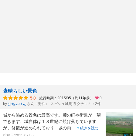
素晴らしい景色
5.0
旅行時期：2015/05（約11年前）
0
by
さん（男性）
スピシュ城周辺 クチコミ：2件
ぽちゃりん
城から眺める景色は最高です。麓の町や街道が一望
できます。城自体は１８世紀に焼け落ちています
が、修復が進められており、城の内
...
続きを読む
投稿日:2015/07/05