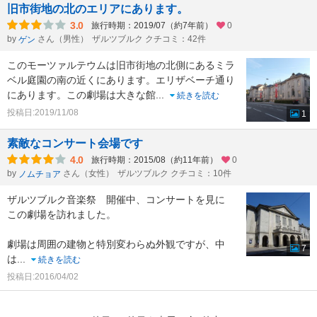
旧市街地の北のエリアにあります。
3.0
旅行時期：2019/07（約7年前）
0
by
さん（男性）
ザルツブルク クチコミ：42件
ゲン
このモーツァルテウムは旧市街地の北側にあるミラ
ベル庭園の南の近くにあります。エリザベーチ通り
にあります。この劇場は大きな館
...
続きを読む
投稿日:2019/11/08
1
素敵なコンサート会場です
4.0
旅行時期：2015/08（約11年前）
0
by
さん（女性）
ザルツブルク クチコミ：10件
ノムチョア
ザルツブルク音楽祭 開催中、コンサートを見に
この劇場を訪れました。
劇場は周囲の建物と特別変わらぬ外観ですが、中
7
は
...
続きを読む
投稿日:2016/04/02