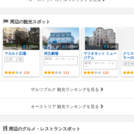
周辺の観光スポット
0.08km
0.09km
0.1km
マカルト広場
州立劇場
マリオネット ミュー
クリス
ジアム
ラーの
劇場・ホール・ショ
広場・公園
ー
劇場・ホール・ショ
建造物
ー
3.25
3.13
3.20
ザルツブルク 観光ランキングを見る
オーストリア 観光ランキングを見る
周辺のグルメ・レストランスポット