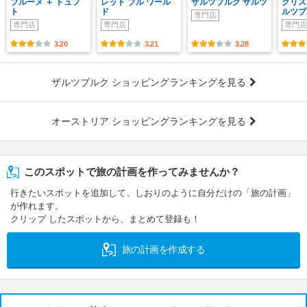
ブルーメ ＋ ドュフ
レッド ブル ワール
ザルツブルグ ザルツ
クリス
ト
ド
ルツブ
専門店
専門店
専門店
専門店
3.20
3.21
3.28
ザルツブルク ショッピングランキングを見る
オーストリア ショッピングランキングを見る
このスポットで旅の計画を作ってみませんか？
行きたいスポットを追加して、しおりのように自分だけの「旅の計画」
が作れます。
クリップ したスポットから、まとめて登録も！
旅の計画を作成する