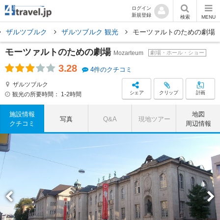
ログイン
新規登録
検索
MENU
ザルツブルク
ザルツブルク 観光
モーツァルトのための劇場
モーツァルトのための劇場
Mozarteum
劇場・ホール・ショー
3.28
4件のクチコミ
ザルツブルク
シェア
クリップ
計画
観光の所要時間：
1-2時間
施設情報
地図
写真
Q&A
現地ツアー
クチコミ
周辺情報