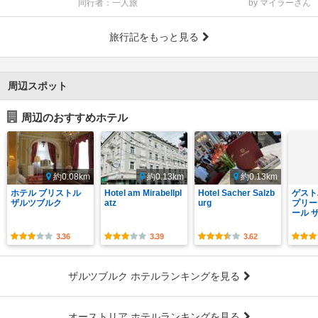
同行者：一人旅
by マイラーさん
旅行記をもっと見る
周辺スポット
周辺のおすすめホテル
約0.08km
約0.13km
約0.13km
ホテル ブリストル
Hotel am Mirabellpl
Hotel Sacher Salzb
ゲスト
ザルツブルク
atz
urg
プリー
ール 
3.36
3.39
3.62
ザルツブルク ホテルランキングを見る
オーストリア ホテルランキングを見る