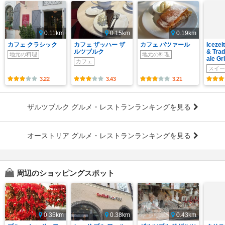
0.11km
0.15km
0.19km
カフェ クラシック
カフェ ザッハー ザ
カフェ バツァール
Icezei
ルツブルク
& Trad
地元の料理
地元の料理
ale Gr
カフェ
スイー
3.22
3.43
3.21
ザルツブルク グルメ・レストランランキングを見る
オーストリア グルメ・レストランランキングを見る
周辺のショッピングスポット
0.35km
0.38km
0.43km