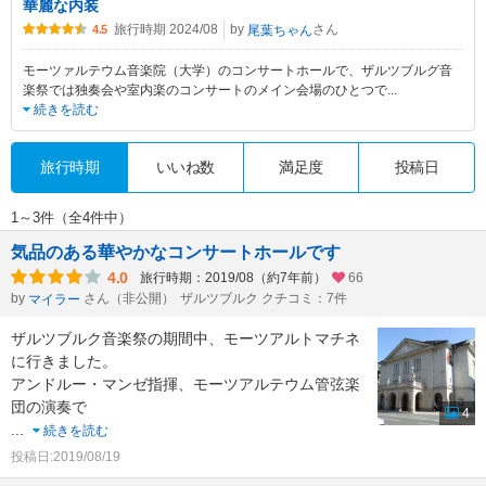
華麗な内装
旅行時期 2024/08
by
さん
尾葉ちゃん
4.5
モーツァルテウム音楽院（大学）のコンサートホールで、ザルツブルグ音
楽祭では独奏会や室内楽のコンサートのメイン会場のひとつで
...
続きを読む
旅行時期
いいね数
満足度
投稿日
1～3件（全4件中）
気品のある華やかなコンサートホールです
4.0
旅行時期：2019/08（約7年前）
66
by
さん（非公開）
ザルツブルク クチコミ：7件
マイラー
ザルツブルク音楽祭の期間中、モーツアルトマチネ
に行きました。
アンドルー・マンゼ指揮、モーツアルテウム管弦楽
団の演奏で
4
...
続きを読む
投稿日:2019/08/19