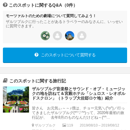
このスポットに関するQ&A（0件）
モーツァルトのための劇場について質問してみよう！
ザルツブルクに行ったことがあるトラベラーのみなさんに、いっせい
に質問できます。
このスポットについて質問する
このスポットに関する旅行記
ザルツブルグ音楽祭とサウンド・オブ・ミュージッ
クの地を訪ねて＆宮殿ホテル「シュロス・レオポル
ドスクロン」（トラップ大佐邸ロケ地）紹介
皆さん お元気ぃ～～♪僕は、チョー元気＼(^o^)／行っ
10
てきましたザルツブルグ(*^▽^*)って、2020年最初の旅
行記が、 去年8月のものなんだけどね～(^^...
ザルツブルク
119
2019/08/10～2019/08/12