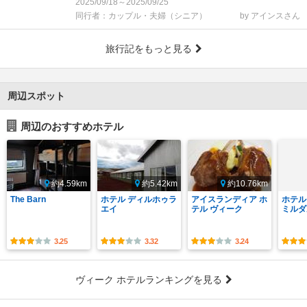
2025/09/18～2025/09/25
同行者：カップル・夫婦（シニア）
by アインスさん
旅行記をもっと見る
周辺スポット
周辺のおすすめホテル
約4.59km
約5.42km
約10.76km
The Barn
ホテル ディルホゥラ
アイスランディア ホ
ホテル
エイ
テル ヴィーク
ミルダ
3.25
3.32
3.24
ヴィーク ホテルランキングを見る