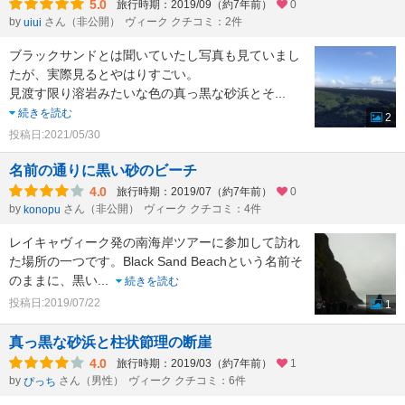
5.0
旅行時期：2019/09（約7年前）
0
by
さん（非公開）
ヴィーク クチコミ：2件
uiui
ブラックサンドとは聞いていたし写真も見ていまし
たが、実際見るとやはりすごい。
見渡す限り溶岩みたいな色の真っ黒な砂浜とそ
...
続きを読む
2
投稿日:2021/05/30
名前の通りに黒い砂のビーチ
4.0
旅行時期：2019/07（約7年前）
0
by
さん（非公開）
ヴィーク クチコミ：4件
konopu
レイキャヴィーク発の南海岸ツアーに参加して訪れ
た場所の一つです。Black Sand Beachという名前そ
のままに、黒い
...
続きを読む
投稿日:2019/07/22
1
真っ黒な砂浜と柱状節理の断崖
4.0
旅行時期：2019/03（約7年前）
1
by
さん（男性）
ヴィーク クチコミ：6件
ぴっち