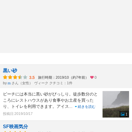
黒い砂
3.5
旅行時期：2019/10（約7年前）
0
by
さん（女性）
ヴィーク クチコミ：1件
m
ビーチには本当に黒い砂がびっしり。徒歩数分のと
ころにレストハウスがあり食事やお土産を買った
り、トイレを利用できます。アイス
...
続きを読む
投稿日:2019/10/17
1
SF映画気分