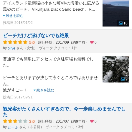
アイスランド最南端の小さな町Vikの海沿いに広がる
黒砂のビーチ。Vikurfjara Black Sand Beach、R
...
続きを読む
投稿日:2018/01/02
10
ビーチだけど泳げないでも絶景
5.0
旅行時期：2017/09（約9年前）
0
by
さん（女性）
ヴィーク クチコミ：1件
olive
普通車でも簡単にアクセスでき駐車場も無料でし
た。
ビーチとありますが決して泳ぐところではありませ
2
ん。
波がすご～く
...
続きを読む
投稿日:2017/09/21
観光客がたくさんいすぎるので、今一歩楽しめませんでし
た
3.0
旅行時期：2017/07（約9年前）
0
by
さん（非公開）
ヴィーク クチコミ：3件
とーふ