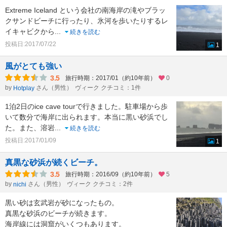
Extreme Iceland という会社の南海岸の滝やブラッ
クサンドビーチに行ったり、氷河を歩いたりするレ
イキャビクから
...
続きを読む
投稿日:2017/07/22
1
風がとても強い
3.5
旅行時期：2017/01（約10年前）
0
by
さん（男性）
ヴィーク クチコミ：1件
Hotplay
1泊2日のice cave tourで行きました。駐車場から歩
いて数分で海岸に出られます。本当に黒い砂浜でし
た。また、溶岩
...
続きを読む
投稿日:2017/01/09
1
真黒な砂浜が続くビーチ。
3.5
旅行時期：2016/09（約10年前）
5
by
さん（男性）
ヴィーク クチコミ：2件
nichi
黒い砂は玄武岩が砂になったもの。
真黒な砂浜のビーチが続きます。
海岸線には洞窟がいくつもあります。