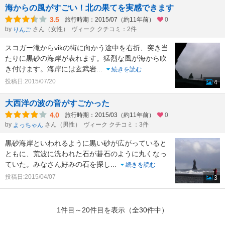
海からの風がすごい！北の果てを実感できます
3.5
旅行時期：2015/07（約11年前）
0
by
さん（女性）
ヴィーク クチコミ：2件
りんご
スコガー滝からvikの街に向かう途中を右折、突き当
たりに黒砂の海岸が表れます。猛烈な風が海から吹
き付けます。海岸には玄武岩
...
続きを読む
投稿日:2015/07/20
4
大西洋の波の音がすごかった
4.0
旅行時期：2015/03（約11年前）
0
by
さん（男性）
ヴィーク クチコミ：3件
よっちゃん
黒砂海岸といわれるように黒い砂が広がっていると
ともに、荒波に洗われた石が碁石のように丸くなっ
ていた。みなさん好みの石を探し
...
続きを読む
投稿日:2015/04/07
3
1件目～20件目を表示（全30件中）