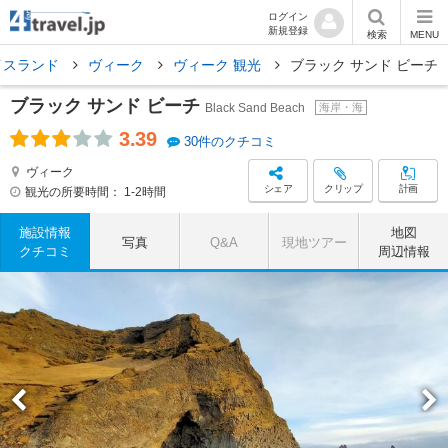
ログイン
新規登録
検索
MENU
イスランド
ヴィーク
ヴィーク 観光
ブラック サンド ビーチ
ブラック サンド ビーチ
Black Sand Beach
海岸・海
3.39
30件のクチコミ
ヴィーク
シェア
クリップ
計画
観光の所要時間：
1-2時間
施設情報
地図
写真
Q&A
現地ツアー
クチコミ
周辺情報