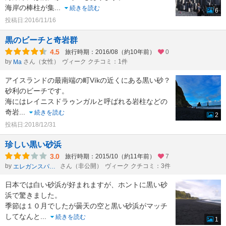
海岸の棒柱が集
...
続きを読む
6
投稿日:2016/11/16
黒のビーチと奇岩群
4.5
旅行時期：2016/08（約10年前）
0
by
さん（女性）
ヴィーク クチコミ：1件
Ma
アイスランドの最南端の町Víkの近くにある黒い砂？
砂利のビーチです。
海にはレイニスドラゥンガルと呼ばれる岩柱などの
奇岩
...
続きを読む
2
投稿日:2018/12/31
珍しい黒い砂浜
3.0
旅行時期：2015/10（約11年前）
7
by
さん（非公開）
ヴィーク クチコミ：3件
エレガンスパッカ→
日本では白い砂浜が好まれますが、ホントに黒い砂
浜で驚きました。
季節は１０月でしたが曇天の空と黒い砂浜がマッチ
してなんと
...
続きを読む
1