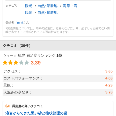
観光
自然･景勝地
海岸・海
カテゴリ
観光
自然･景勝地
登録者
Yumi
さん
※施設情報については、時間の経過による変化などにより、必ずしも正確でない情
報が当サイトに掲載されている可能性があります。
クチコミ
（30件）
ヴィーク 観光 満足度ランキング
1位
3.39
アクセス：
3.65
コストパフォーマンス：
4.08
景観：
4.29
人混みの少なさ：
3.78
満足度の高いクチコミ
溶岩からてきた黒い砂と柱状節理の岩