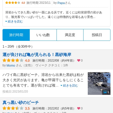
旅行時期 2023/11
by
さん
Papa
4.0
溶岩からできた黒い砂が一面にある浜です。近くには柱状節理の岩があ
り、観光客でいっぱいでした。遠くには特徴的な岩場もあり景色
...
続きを読む
旅行時期
いいね数
満足度
投稿日
1～20件（全30件中）
運が良ければ亀が見られる！黒砂海岸
4.0
旅行時期：2022/08（約4年前）
0
by
さん（女性）
ヴィーク クチコミ：1件
Momo
ハワイ島に黒砂ビーチ。溶岩から出来た黒砂は粒が
大きく光沢があります。亀が甲羅干しをしにくるこ
とでも有名です。運が良ければ複
...
続きを読む
投稿日:2023/01/20
1
真っ黒い砂のビーチ
3.5
旅行時期：2022/02（約5年前）
0