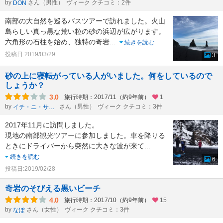
by
さん（男性）
ヴィーク クチコミ：2件
DON
南部の大自然を巡るバスツアーで訪れました。火山
島らしい真っ黒な荒い粒の砂の浜辺が広がります。
六角形の石柱を始め、独特の奇岩
...
続きを読む
投稿日:2019/03/29
3
砂の上に寝転がっている人がいました。何をしているので
しょうか？
3.0
旅行時期：2017/11（約9年前）
1
by
さん（男性）
ヴィーク クチコミ：3件
イチ・ニ・サン・シー・ニー・ニー
2017年11月に訪問しました。
現地の南部観光ツアーに参加しました。車を降りる
ときにドライバーから突然に大きな波が来て
...
続きを読む
6
投稿日:2019/02/28
奇岩のそびえる黒いビーチ
4.0
旅行時期：2017/10（約9年前）
15
by
さん（女性）
ヴィーク クチコミ：3件
なぽ