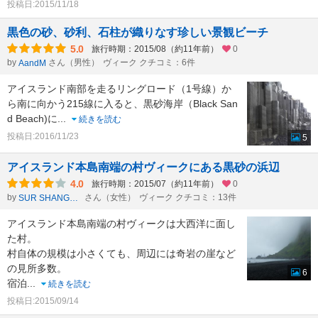
投稿日:2015/11/18
黒色の砂、砂利、石柱が織りなす珍しい景観ビーチ
5.0
旅行時期：2015/08（約11年前）
0
by
さん（男性）
ヴィーク クチコミ：6件
AandM
アイスランド南部を走るリングロード（1号線）か
ら南に向かう215線に入ると、黒砂海岸（Black San
d Beach)に
...
続きを読む
投稿日:2016/11/23
5
アイスランド本島南端の村ヴィークにある黒砂の浜辺
4.0
旅行時期：2015/07（約11年前）
0
by
さん（女性）
ヴィーク クチコミ：13件
SUR SHANGHAI
アイスランド本島南端の村ヴィークは大西洋に面し
た村。
村自体の規模は小さくても、周辺には奇岩の崖など
の見所多数。
6
宿泊
...
続きを読む
投稿日:2015/09/14