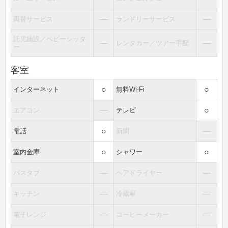
―
―
両替サービス
ランドリーサービス
託児施設／ベビーシッタ
―
―
レンタカー／ツアー手配
ー
客室
○
○
インターネット
無料Wi-Fi
―
○
エアコン
テレビ
○
―
電話
新聞
○
○
室内金庫
シャワー
―
―
バスタブ
ヘアドライヤー
―
―
キッチン
冷蔵庫
―
―
電子レンジ
コーヒーメーカー