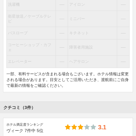
―
―
洗濯機
アイロン
衛星放送／ケーブルテレ
―
―
ミニバー
ビ
―
―
バスローブ
キチネット
コーヒーショップ・カフ
―
―
障害者用施設
ェ
―
―
エレベーター
ヘアサロン
一部、有料サービスが含まれる場合もございます。ホテル情報は変更
される場合があります。目安としてご活用いただき、渡航前にご自身
で最新の情報をご確認ください。
クチコミ（3件）
ホテル満足度ランキング
3.1
ヴィーク
7件中
5位