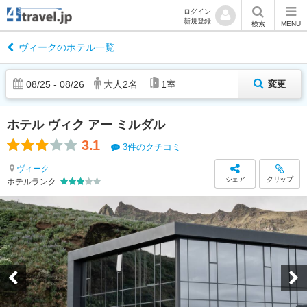
ログイン
新規登録
検索
MENU
ヴィークのホテル一覧
08
/
25
-
08
/
26
大人
2
名
1
室
変更
ホテル ヴィク アー ミルダル
3.1
3件のクチコミ
ヴィーク
シェア
クリップ
ホテルランク