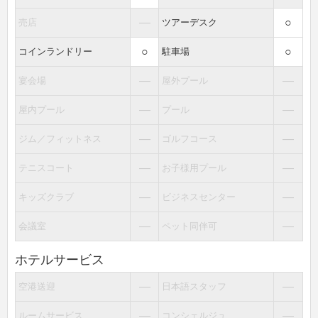
―
○
売店
ツアーデスク
○
○
コインランドリー
駐車場
―
―
宴会場
屋外プール
―
―
屋内プール
プール
―
―
ジム／フィットネス
ゴルフコース
―
―
テニスコート
お子様用プール
―
―
キッズクラブ
ビジネスセンター
―
―
会議室
ペット同伴可
ホテルサービス
―
―
空港送迎
日本語スタッフ
―
―
ルームサービス
コンシェルジュ