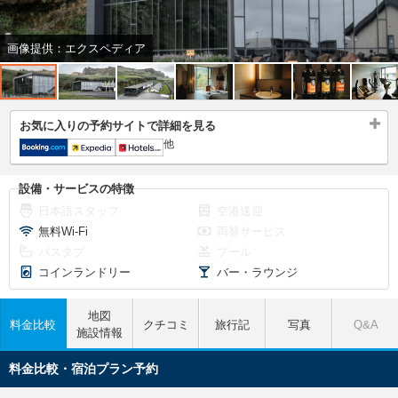
画像提供：エクスペディア
お気に入りの予約サイトで詳細を見る
他
設備・サービスの特徴
日本語スタッフ
空港送迎
無料Wi-Fi
両替サービス
バスタブ
プール
コインランドリー
バー・ラウンジ
地図
料金比較
クチコミ
旅行記
写真
Q&A
施設情報
料金比較・宿泊プラン予約