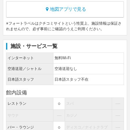
地図アプリで見る
※フォートラベルはクチコミサイトという性質上、施設情報は保証さ
れませんので、必ず事前にご確認のうえご利用ください。
施設・サービス一覧
インターネット
無料Wi-Fi
空港送迎／シャトル
空港送迎なし
日本語スタッフ
日本語スタッフ不在
館内設備
○
―
レストラン
スパ
―
―
サウナ
カジノ
○
―
バー・ラウンジ
ディスコ／ナイトクラブ