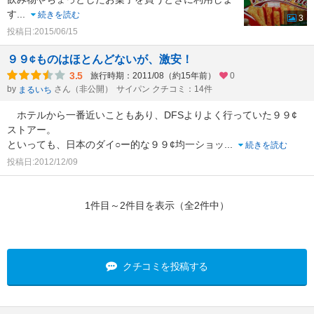
す
...
続きを読む
3
投稿日:2015/06/15
９９¢ものはほとんどないが、激安！
3.5
旅行時期：2011/08（約15年前）
0
by
さん（非公開）
サイパン クチコミ：14件
まるいち
ホテルから一番近いこともあり、DFSよりよく行っていた９９¢
ストアー。
といっても、日本のダイ○ー的な９９¢均一ショッ
...
続きを読む
投稿日:2012/12/09
1件目～2件目を表示（全2件中）
クチコミを投稿する