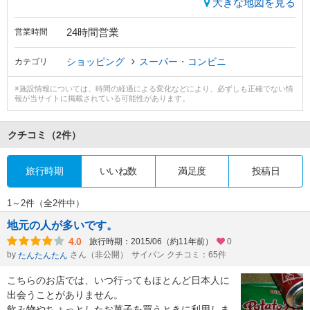
大きな地図を見る
24時間営業
営業時間
ショッピング
スーパー・コンビニ
カテゴリ
※施設情報については、時間の経過による変化などにより、必ずしも正確でない情
報が当サイトに掲載されている可能性があります。
クチコミ
（2件）
旅行時期
いいね数
満足度
投稿日
1～2件（全2件中）
地元の人が多いです。
4.0
旅行時期：2015/06（約11年前）
0
by
さん（非公開）
サイパン クチコミ：65件
たんたんたん
こちらのお店では、いつ行ってもほとんど日本人に
出会うことがありません。
飲み物やちょっとしたお菓子を買うときに利用しま