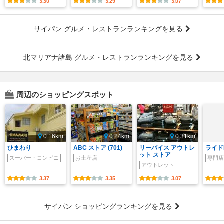
3.30
3.29
3.07
サイパン グルメ・レストランランキングを見る
北マリアナ諸島 グルメ・レストランランキングを見る
周辺のショッピングスポット
0.16km
0.24km
0.31km
ひまわり
ABC ストア (701)
リーバイス アウトレ
ライド
ット ストア
スーパー・コンビニ
お土産店
専門店
アウトレット
3.37
3.35
3.07
サイパン ショッピングランキングを見る