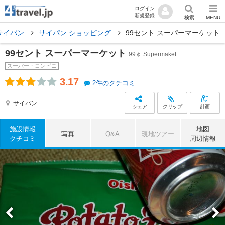
ログイン
新規登録
検索
MENU
サイパン
サイパン ショッピング
99セント スーパーマーケット
99セント スーパーマーケット
99￠ Supermaket
スーパー・コンビニ
3.17
2件のクチコミ
サイパン
シェア
クリップ
計画
施設情報
地図
写真
Q&A
現地ツアー
クチコミ
周辺情報