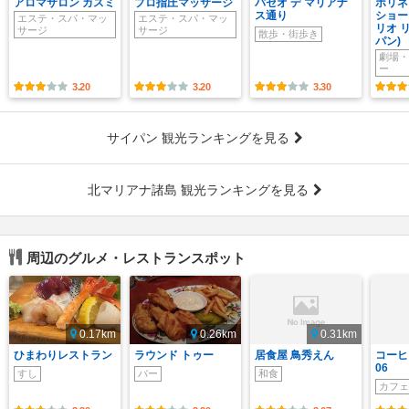
アロマサロン カスミ
プロ指圧マッサージ
パセオ デ マリアナ
ポリネ
ス通り
ショー
エステ・スパ・マッ
エステ・スパ・マッ
リオ 
サージ
サージ
散歩・街歩き
パン)
劇場・
ー
3.20
3.20
3.30
サイパン 観光ランキングを見る
北マリアナ諸島 観光ランキングを見る
周辺のグルメ・レストランスポット
0.17km
0.26km
0.31km
ひまわりレストラン
ラウンド トゥー
居食屋 鳥秀えん
コーヒ
06
すし
バー
和食
カフェ