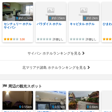
約0.03km
約0.15km
約0.2km
センチュリー ホテル
パラダイス ホテル
キャピタル ホテル
ひまわ
サイパン
3.30
評価なし
評価なし
サイパン ホテルランキングを見る
北マリアナ諸島 ホテルランキングを見る
周辺の観光スポット
0.55km
0.57km
0.6km