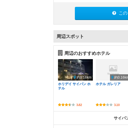
この
周辺スポット
周辺のおすすめホテル
約0.16km
約0.16k
ホリデイ サイパン ホ
ホテル ガレリア
テル
3.82
3.10
サイパ