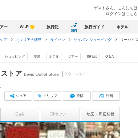
ゲストさん、
こんにちは
ログインはこちら
アー
Wi-Fi
旅行記
旅行ガイド
ホテル
国内
ネシア
北マリアナ諸島
サイパン
サイパン ショッピング
リーバイス
ショッピング
交通
ホテル
ツアー
旅行記
Q＆A
 ストア
アウトレット
Levis Outlet Store
ミ
シェア
クリップ
投稿
計画
Q&A
現地ツアー
地図
周辺情報