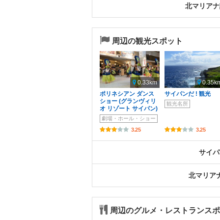
北マリアナ
周辺の観光スポット
0.33km
0.35k
ポリネシアン ダンス
サイパンだ ! 観光
ショー (グランヴィリ
観光名所
オ リゾート サイパン)
劇場・ホール・ショー
3.25
3.25
サイパ
北マリア
周辺のグルメ・レストランスポ