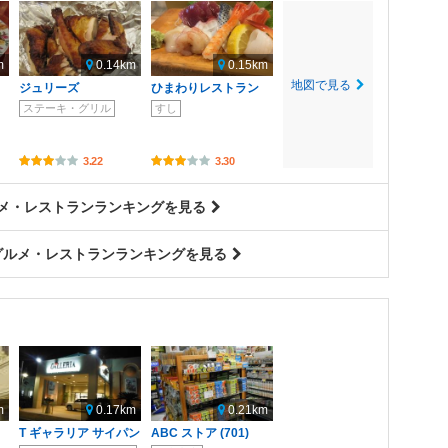
m
0.14km
0.15km
地図で見る
ジュリーズ
ひまわりレストラン
ステーキ・グリル
すし
3.22
3.30
ルメ・レストランランキングを見る
グルメ・レストランランキングを見る
m
0.17km
0.21km
T ギャラリア サイパン
ABC ストア (701)