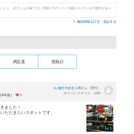
どにより、必ずしも正確でない情報が当サイトに掲載されている可能性があり
施設情報を訂正・追記する
満足度
投稿日
by
さん（男性）
旅行大好き人間
サイパン クチコミ：10件
14年前）
0
てきました！
ていただきたいスポットです。
1