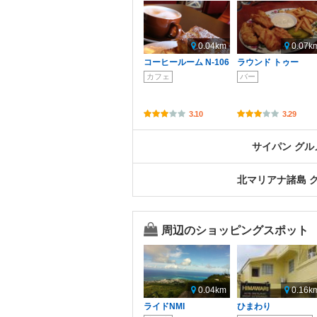
0.04km
0.07k
コーヒールーム N-106
ラウンド トゥー
カフェ
バー
3.10
3.29
サイパン グ
北マリアナ諸島 
周辺のショッピングスポット
0.04km
0.16k
ライドNMI
ひまわり