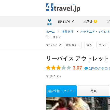
旅行ガイド
ホテル
ツ
海外
ホーム
海外旅行
オセアニア・ミクロ
ット ストア
×
サイパン
旅行ガイド
観光
グルメ
リーバイス アウトレット
3.07
1件のクチコ
サイパン
施設情報
クチコミ
写真