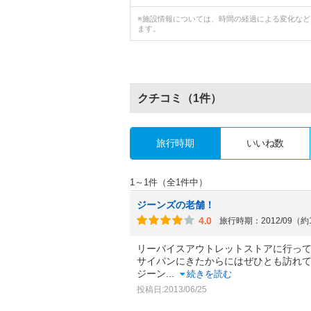
※施設情報については、時間の経過による変化な
ます。
クチコミ
（1件）
旅行時期
いいね数
1～1件（全1件中）
ジーンズの老舗！
4.0
旅行時期：2012/09（約
リーバイスアウトレットストアに行っ
サイパンにきたからにはぜひとも訪れ
ジーン
...
続きを読む
投稿日:2013/06/25