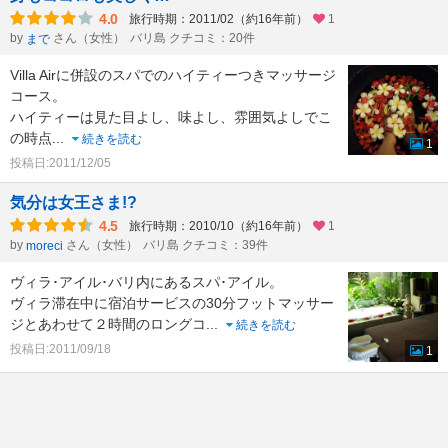
4.0
旅行時期：2011/02（約16年前）
1
by
さん（女性）
バリ島 クチコミ：20件
まで
Villa Airに併設のスパでのハイティーつきマッサージ
コース。
ハイティーは見た目よし、味よし、雰囲気よしでこ
の時点
...
続きを読む
1
投稿日:2011/12/05
気分は女王さま!?
4.5
旅行時期：2010/10（約16年前）
1
by
さん（女性）
バリ島 クチコミ：39件
moreci
ヴィラ･アイル･バリ内にあるスパ･アイル。
ヴィラ滞在中に宿泊サービスの30分フットマッサー
ジとあわせて２時間のロングコ
...
続きを読む
投稿日:2011/09/18
1