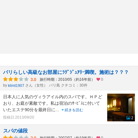
バリらしい高級なお部屋にﾗｸﾞｼﾞｭｱﾘｰ満喫。施術は？？？
3.0
旅行時期：2010/05（約16年前）
0
by
さん（女性）
バリ島 クチコミ：30件
klimt1907
日本人に人気のヴィラアイル内のスパです。ＨＰど
おり、お庭が素敵です。私は宿泊のｻｰﾋﾞｽに付いて
いたエステ90分を最終日に
...
続きを読む
投稿日:2013/09/20
2
スパの値段