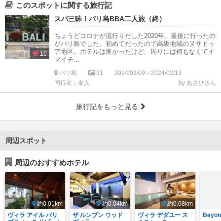
このスポットに関する旅行記
スパ三昧！バリ島BBA二人旅（終）
ちょうどコロナが流行りだした2020年。最後に行ったの
がバリ島でした。初めてだったので高級地域のヌサドゥ
ア地区。ホテルは良かったけど、周りには何もなくてイ
10
マイチ...
バリ島
31
2024/02/09～2024/02/13
同行者：友人
by あさひさん
旅行記をもっと見る
周辺スポット
周辺のおすすめホテル
約0.01km
約0.04km
約0.08km
ヴィラ アイル バリ
ザ ルンブン ウッド
ヴィラ デダユー ス
Beyon