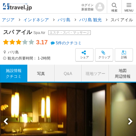
ログイン
新規登録
検索
MENU
アジア
インドネシア
バリ島
バリ島 観光
スパ アイル
スパ アイル
Spa Air
エステ・スパ・マッサージ
3.17
5件のクチコミ
バリ島
シェア
クリップ
計画
観光の所要時間：
1-2時間
施設情報
地図
写真
Q&A
現地ツアー
クチコミ
周辺情報