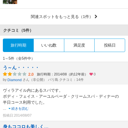
関連スポットをもっと見る
（1件）
クチコミ
（5件）
旅行時期
いいね数
満足度
投稿日
1～5件（全5件中）
う～ん・・・・・
2.0
旅行時期：2014/08（約12年前）
0
by
さん（非公開）
バリ島 クチコミ：14件
Diamond
ヴィラアイル内にあるスパです。
ボディ・フェイス・アーユルベーダ・クリームスパ・ディナーの
半日コース利用でした。
...
続きを読む
投稿日:2014/08/07
身もココロも美しく…