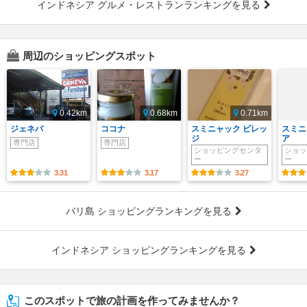
インドネシア グルメ・レストランランキングを見る
周辺のショッピングスポット
0.42km
0.68km
0.71km
ジェネバ
ココナ
スミニャック ビレッ
スミニ
ジ
ア
専門店
専門店
ショッピングセンタ
ショッ
ー
ー
3.31
3.17
3.27
バリ島 ショッピングランキングを見る
インドネシア ショッピングランキングを見る
このスポットで旅の計画を作ってみませんか？