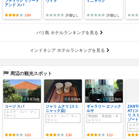
ブティック リゾート
ヴィラ
ミニャック
アンド スパ
3.90
評価なし
評価なし
バリ島 ホテルランキングを見る
インドネシア ホテルランキングを見る
周辺の観光スポット
0.87km
0.93km
1.23km
コージ スパ
ジャリ ムナリ (スミ
ギャラリー エソック
ZANTI
ニャック店)
ルサ
AT (
エステ・スパ・マッ
リ ス
サージ
エステ・スパ・マッ
博物館・美術館・ギ
ゾート
サージ
ャラリー
エステ
サージ
3.03
3.30
3.13