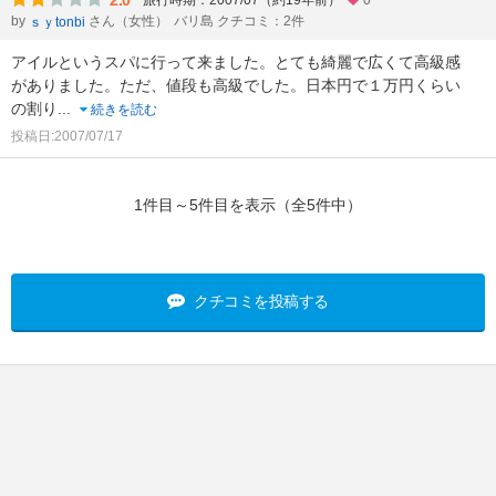
2.0
旅行時期：2007/07（約19年前）
0
by
さん（女性）
バリ島 クチコミ：2件
ｓｙtonbi
アイルというスパに行って来ました。とても綺麗で広くて高級感
がありました。ただ、値段も高級でした。日本円で１万円くらい
の割り
...
続きを読む
投稿日:2007/07/17
1件目～5件目を表示（全5件中）
クチコミを投稿する