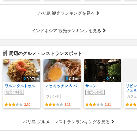
バリ島 観光ランキングを見る
インドネシア 観光ランキングを見る
周辺のグルメ・レストランスポット
0.07km
0.4km
0.5km
ワルン クルトゥル
マセ キッチン ＆ バ
サロン
リビン
ー
フェ 
地元の料理
地元の料理
フレンチ
カフェ
3.20
3.13
3.21
バリ島 グルメ・レストランランキングを見る