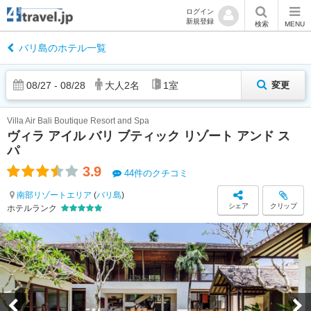
ログイン
新規登録
検索
MENU
バリ島のホテル一覧
08
/
27
-
08
/
28
大人
2
名
1
室
変更
Villa Air Bali Boutique Resort and Spa
ヴィラ アイル バリ ブティック リゾート アンド ス
パ
3.9
44件のクチコミ
南部リゾートエリア
(
バリ島
)
シェア
クリップ
ホテルランク