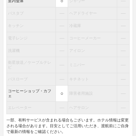
○
―
室内金庫
シャワー
―
―
バスタブ
ヘアドライヤー
―
―
キッチン
冷蔵庫
―
―
電子レンジ
コーヒーメーカー
―
―
洗濯機
アイロン
衛星放送／ケーブルテレ
―
―
ミニバー
ビ
―
―
バスローブ
キチネット
コーヒーショップ・カフ
○
―
障害者用施設
ェ
―
―
エレベーター
ヘアサロン
一部、有料サービスが含まれる場合もございます。ホテル情報は変更
される場合があります。目安としてご活用いただき、渡航前にご自身
で最新の情報をご確認ください。