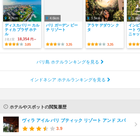
4.7km
4.6km
3.5km
1.4k
ディスカバリー カル
バリ ガーデン ビー
アラヤ デダウン ク
インピ
ティカ プラザ ホテ
チ リゾート
タ
ート 
ル
ニャッ
18,354
2名1室
円～
3.85
3.35
3.35
バリ島 ホテルランキングを見る
インドネシア ホテルランキングを見る
ホテルやスポットの閲覧履歴
ヴィラ アイル バリ ブティック リゾート アンド スパ
3.9