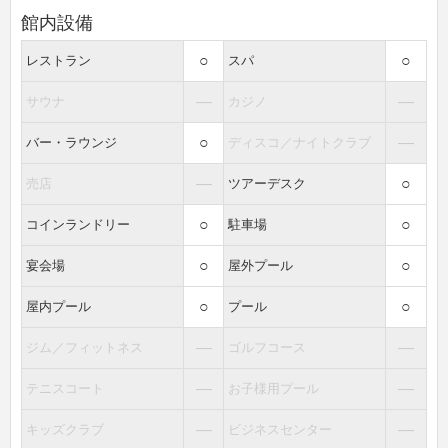
館内設備
○
○
レストラン
スパ
―
―
サウナ
カジノ
○
―
バー・ラウンジ
ディスコ／ナイトクラブ
―
○
売店
ツアーデスク
○
○
コインランドリー
駐車場
○
○
宴会場
屋外プール
○
○
屋内プール
プール
―
―
ジム／フィットネス
ゴルフコース
―
―
テニスコート
お子様用プール
―
―
キッズクラブ
ビジネスセンター