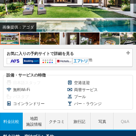
画像提供：アゴダ
お気に入りの予約サイトで詳細を見る
他
設備・サービスの特徴
日本語スタッフ
空港送迎
無料Wi-Fi
両替サービス
バスタブ
プール
コインランドリー
バー・ラウンジ
地図
料金比較
クチコミ
旅行記
写真
Q&A
施設情報