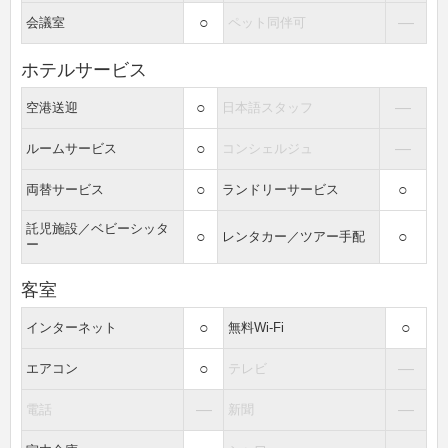
○
―
会議室
ペット同伴可
ホテルサービス
○
―
空港送迎
日本語スタッフ
○
―
ルームサービス
コンシェルジュ
○
○
両替サービス
ランドリーサービス
託児施設／ベビーシッタ
○
○
レンタカー／ツアー手配
ー
客室
○
○
インターネット
無料Wi-Fi
○
―
エアコン
テレビ
―
―
電話
新聞