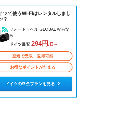
イツで使うWi-Fiはレンタルしまし
か？
フォートラベル GLOBAL WiFiな
ら
294円
ドイツ最安
/日～
空港で受取・返却可能
お得なポイントがたまる
ドイツの料金プランを見る