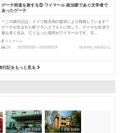
ゲーテ街道を旅する⑤ ワイマール 政治家であり文学者で
あったゲーテ
＊この旅行記は、ドイツ観光局の提供により投稿しています＊
ゲーテが生まれた町フランクフルトに対して、ゲーテが生涯で
最も長く住み、亡くなった場所がワイマールです。古...
ワイマール
18
2025/05/18～2025/05/19
by tomo_miichiさん
旅行記をもっと見る
m
約0.82km
約0.82km