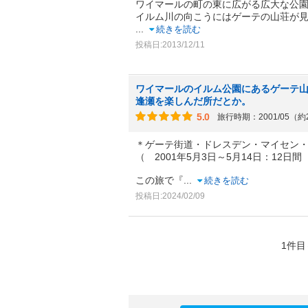
ワイマールの町の東に広がる広大な公
イルム川の向こうにはゲーテの山荘が
...
続きを読む
投稿日:2013/12/11
ワイマールのイルム公園にあるゲーテ
逢瀬を楽しんだ所だとか。
5.0
旅行時期：2001/05（約
＊ゲーテ街道・ドレスデン・マイセン
（ 2001年5月3日～5月14日：12日間
この旅で『
...
続きを読む
投稿日:2024/02/09
1件目