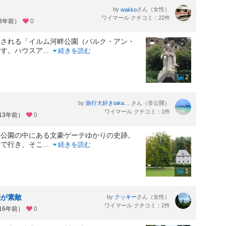
by
さん（女性）
wakko
ワイマール クチコミ：22件
約3年前）
0
とされる「イルム河畔公園（パルク・アン・
です。ハウスア
...
続きを読む
2
by
さん（非公開）
旅行大好きtakau99のフォトブログ
ワイマール クチコミ：1件
13年前）
0
畔公園の中にある文豪ゲーテゆかりの史跡。
まで行き、そこ
...
続きを読む
1
園が素敵
by
さん（女性）
クッキー
ワイマール クチコミ：2件
16年前）
0