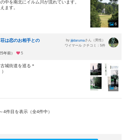
園の中を南北にイルム川が流れています。
見えます。
6
山荘は恋のお相手との
by
さん（男性）
jijidaruma
ワイマール クチコミ：5件
25年前）
5
・古城街道を巡る＊
 ）
3
～4件目を表示（全4件中）