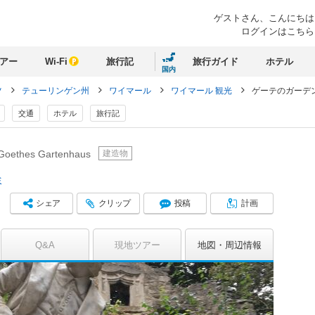
ゲストさん、
こんにちは
ログインはこちら
アー
Wi-Fi
旅行記
旅行ガイド
ホテル
国内
ツ
テューリンゲン州
ワイマール
ワイマール 観光
ゲーテのガーデ
交通
ホテル
旅行記
建造物
Goethes Gartenhaus
ミ
シェア
クリップ
投稿
計画
Q&A
現地ツアー
地図
周辺情報