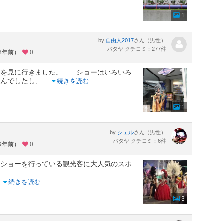
1
by
さん（男性）
自由人2017
パタヤ クチコミ：277件
約8年前）
0
ーを見に行きました。 ショーはいろいろ
せんでしたし、
...
続きを読む
1
by
さん（男性）
シェル
パタヤ クチコミ：6件
約9年前）
0
フショーを行っている観光客に大人気のスポ
..
続きを読む
3