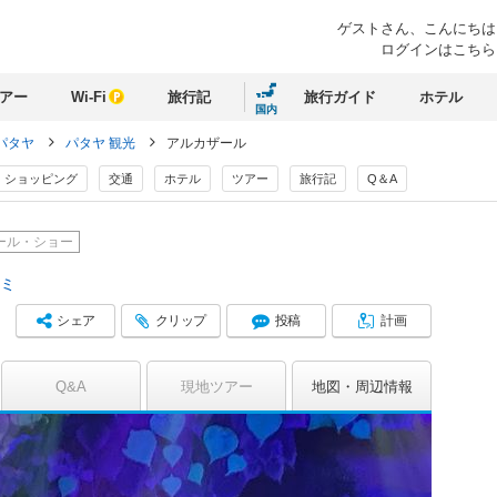
ゲストさん、
こんにちは
ログインはこちら
アー
Wi-Fi
旅行記
旅行ガイド
ホテル
国内
パタヤ
パタヤ 観光
アルカザール
ショッピング
交通
ホテル
ツアー
旅行記
Q＆A
ール・ショー
コミ
シェア
クリップ
投稿
計画
Q&A
現地ツアー
地図
周辺情報