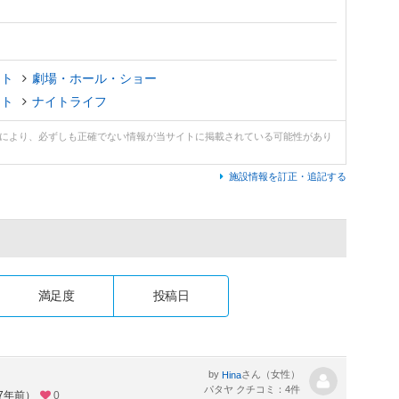
ント
劇場・ホール・ショー
ント
ナイトライフ
どにより、必ずしも正確でない情報が当サイトに掲載されている可能性があり
施設情報を訂正・追記する
満足度
投稿日
by
さん（女性）
Hina
パタヤ クチコミ：4件
約7年前）
0