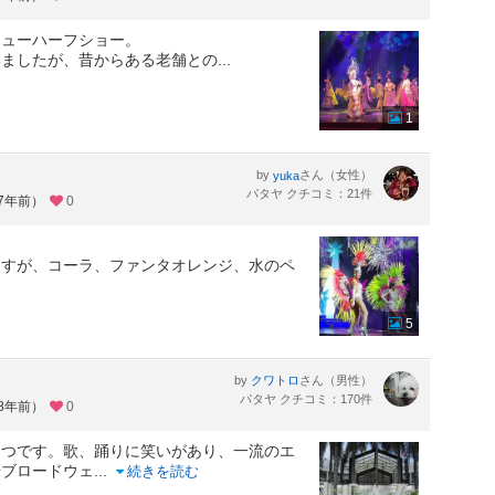
ニューハーフショー。
いましたが、昔からある老舗との
...
1
by
さん（女性）
yuka
パタヤ クチコミ：21件
約7年前）
0
ますが、コーラ、ファンタオレンジ、水のペ
5
by
さん（男性）
クワトロ
パタヤ クチコミ：170件
約8年前）
0
とつです。歌、踊りに笑いがあり、一流のエ
やブロードウェ
...
続きを読む