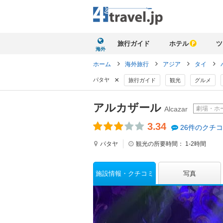
旅行ガイド
ホテル
ツ
海外
ホーム
海外旅行
アジア
タイ
×
パタヤ
旅行ガイド
観光
グルメ
アルカザール
劇場・ホ
Alcazar
3.34
26件のクチ
パタヤ
観光の所要時間：
1-2時間
施設情報
クチコミ
写真