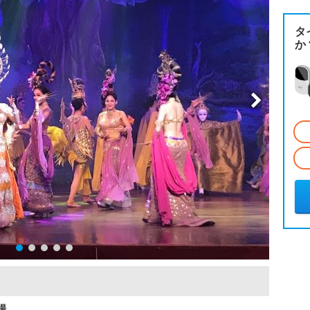
タ
か
場。