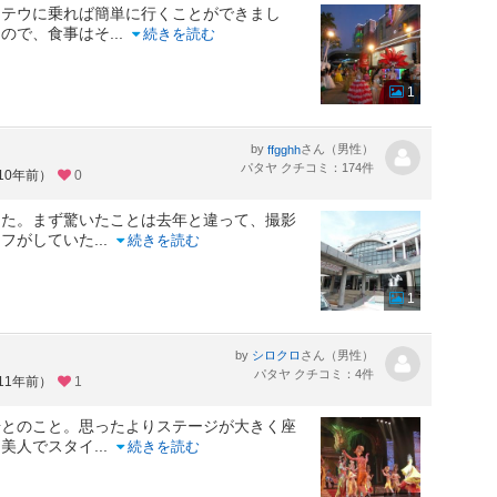
ンテウに乗れば簡単に行くことができまし
なので、食事はそ
...
続きを読む
1
・
by
さん（男性）
ffgghh
パタヤ クチコミ：174件
10年前）
0
した。まず驚いたことは去年と違って、撮影
ッフがしていた
...
続きを読む
1
by
さん（男性）
シロクロ
パタヤ クチコミ：4件
11年前）
1
場とのこと。思ったよりステージが大きく座
な美人でスタイ
...
続きを読む