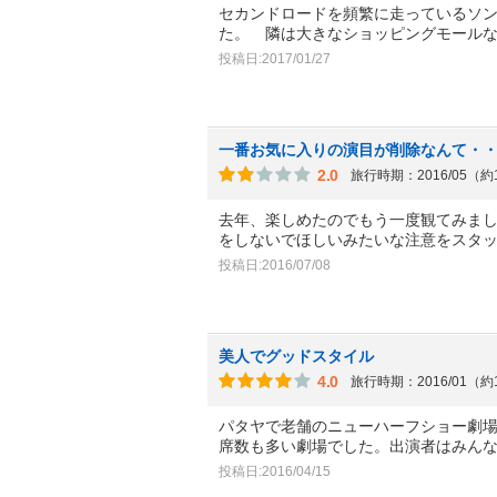
セカンドロードを頻繁に走っているソ
た。 隣は大きなショッピングモール
投稿日:2017/01/27
一番お気に入りの演目が削除なんて・
2.0
旅行時期：2016/05（約
去年、楽しめたのでもう一度観てみま
をしないでほしいみたいな注意をスタ
投稿日:2016/07/08
美人でグッドスタイル
4.0
旅行時期：2016/01（約
パタヤで老舗のニューハーフショー劇
席数も多い劇場でした。出演者はみん
投稿日:2016/04/15