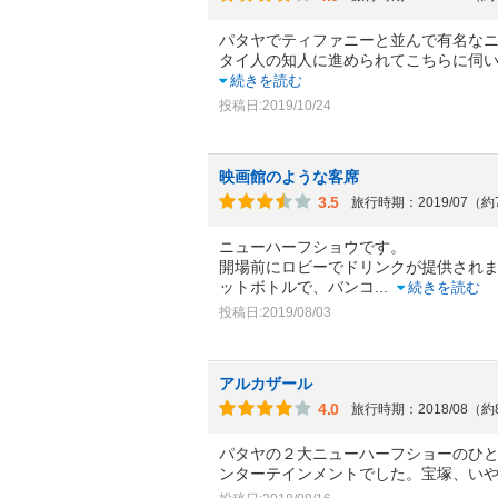
パタヤでティファニーと並んで有名な
タイ人の知人に進められてこちらに伺
続きを読む
投稿日:2019/10/24
映画館のような客席
3.5
旅行時期：2019/07（
ニューハーフショウです。
開場前にロビーでドリンクが提供され
ットボトルで、バンコ
...
続きを読む
投稿日:2019/08/03
アルカザール
4.0
旅行時期：2018/08（
パタヤの２大ニューハーフショーのひ
ンターテインメントでした。宝塚、い