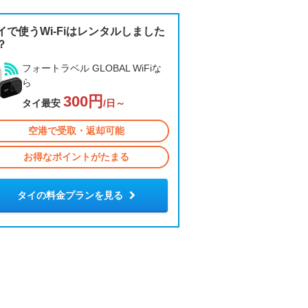
イで使うWi-Fiはレンタルしました
？
フォートラベル GLOBAL WiFiな
ら
300円
タイ最安
/日～
空港で受取・返却可能
お得なポイントがたまる
タイの料金プランを見る