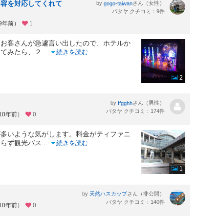
内容を対応してくれて
by
さん（女性）
gogo-taiwan
パタヤ クチコミ：9件
約9年前）
1
お客さんが急遽言い出したので、ホテルか
ってみたら、２
...
続きを読む
2
by
さん（男性）
ffgghh
パタヤ クチコミ：174件
10年前）
0
が多いような気がします。料金がティファニ
わらず観光バス
...
続きを読む
1
by
さん（非公開）
天然ハスカップ
パタヤ クチコミ：140件
10年前）
0