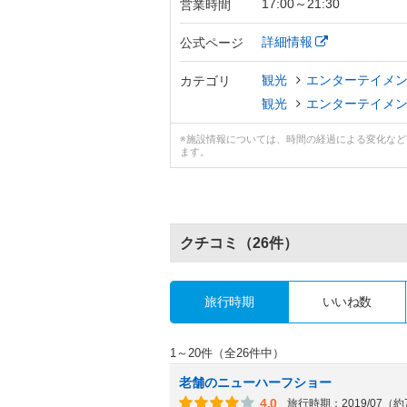
17:00～21:30
営業時間
詳細情報
公式ページ
観光
エンターテイメ
カテゴリ
観光
エンターテイメ
※施設情報については、時間の経過による変化な
ます。
クチコミ
（26件）
旅行時期
いいね数
1～20件（全26件中）
老舗のニューハーフショー
4.0
旅行時期：2019/07（