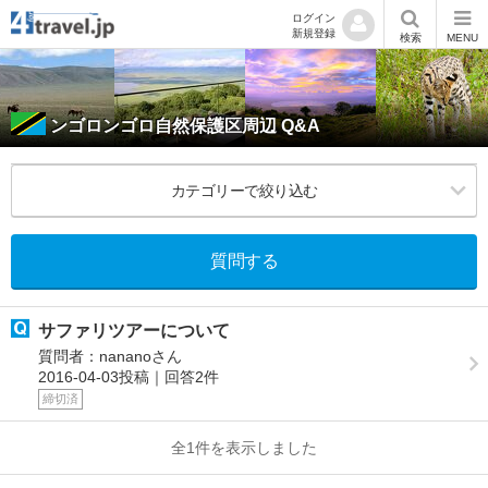
ログイン
新規登録
検索
MENU
ンゴロンゴロ自然保護区周辺 Q&A
カテゴリーで絞り込む
質問する
サファリツアーについて
質問者：nananoさん
2016-04-03投稿｜回答2件
締切済
全1件を表示しました