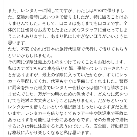
また、レンタカーに関してですが、わたしはAIVSで借りまし
た。空港到着時に思いつきで借りましたが、特に困ることはあ
りませんでした。そして、口コミはあくまでも口コミです。全
体的には優良なお店でもたまたま変なスタッフに当たってしま
うこともありますし。あまり気にしすぎないほうがいいように
思います。
ただ、不安であれば日本の旅行代理店で代行して借りてもらう
といいかもしれません。
その際に保険は最上のものをつけておくことをお勧めします。
私はカナダでAIVSで車を借りた際、事故ってレッカーされたこ
とがありますが、最上の保険に入っていたからか、すぐにレッ
カーを手配してくれ、代車もすぐに準備してくれました。警察
に罰金を払った程度でレンタカー会社からは他に何も請求され
ませんでした。万が一の時のための保険です。どんなに気をつ
けても絶対に大丈夫ということはありません。だからといって
レンタカーを借りないという選択肢はもったいなさすぎだと思
います。レンタカーを借りなくてもツアー中や送迎車で事故に
あったりする可能性は十分にあるからです。その分自分で運転
するときは特に注意すると思うのでむしろ、安全面、行動範囲
は格段に広がり楽しくなると私は思います。