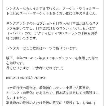
レンタカーならカイルアまで行くと、ターゲットやウォルマー
トはじめスーパーマーケットも多く買い物には事欠きません。
キングスランドのレセプションも日本人も日本語が話せるスタ
ッフも多いですし、日本語の話せるコンシェルジュもいます
（～17:00）ので、アクティビティやレストランの予約もお手
軽にお願いできます。
レンタカーはここ数回はハーツで借りています。
以下、今年のG.W.に2年ぶりにキングスランドを利用した際の
忘備録です。
長くなりますが、ご参考になれば(^_^)
KINGS' LAND滞在 2019/05
コナ直行便の場合は、着陸後白いテント小屋で入国審査。
キヨスク（自動化）があるので、日本語を指定して指示通りに
入力するだけ。
家族連れの最後の人だけ最後の質問の「継続する」をNoにす