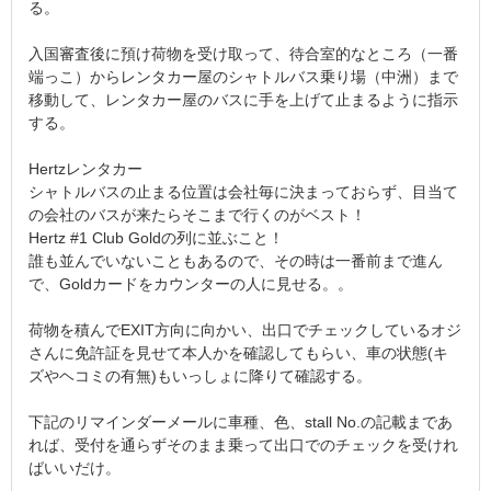
る。
入国審査後に預け荷物を受け取って、待合室的なところ（一番
端っこ）からレンタカー屋のシャトルバス乗り場（中洲）まで
移動して、レンタカー屋のバスに手を上げて止まるように指示
する。
Hertzレンタカー
シャトルバスの止まる位置は会社毎に決まっておらず、目当て
の会社のバスが来たらそこまで行くのがベスト！
Hertz #1 Club Goldの列に並ぶこと！
誰も並んでいないこともあるので、その時は一番前まで進ん
で、Goldカードをカウンターの人に見せる。。
荷物を積んでEXIT方向に向かい、出口でチェックしているオジ
さんに免許証を見せて本人かを確認してもらい、車の状態(キ
ズやヘコミの有無)もいっしょに降りて確認する。
下記のリマインダーメールに車種、色、stall No.の記載まであ
れば、受付を通らずそのまま乗って出口でのチェックを受けれ
ばいいだけ。