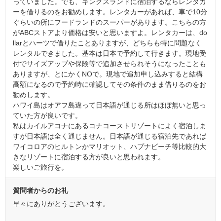
っていました。でも、キングスランドに宿泊するならレンタカ
ーを借りるのをお勧めします。レンタカーがあれば、車で10分
ぐらいの所にフードランドのスーパーがあります。こちらの方
がABCストアより価格は安いと思いますよ。レンタカーは、do
llarとハーツで借りたことありますが、どちらも特に問題なく
レンタルできました。基本は日本で予約して行きます。現地受
付でサイズアップや保険等で追加させられそうになったことも
ありますが、とにかくNOで。現地で追加申し込みすると結構
高額になるので予約時に確認してその条件のまま借りるのをお
勧めします。
ハワイ島はオアフ島違って日本語が通じる所はほぼ無いと思っ
ていた方が良いです。
私はカイルアコナにあるコナコーストリゾートによく宿泊しま
すが日本語は全く通じません。日本語が通じる宿泊先であれば
ワイコロアのヒルトンかマリオット、ハプナビーチ等比較的大
きなリゾートに宿泊する方が良いと思われます。
楽しいご旅行を。
質問者からのお礼
早々にありがとうございます。