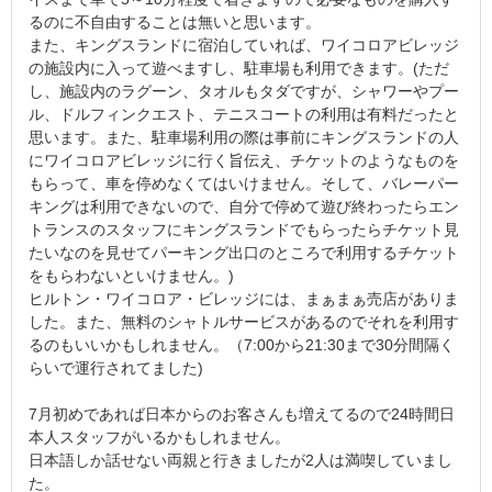
るのに不自由することは無いと思います。
また、キングスランドに宿泊していれば、ワイコロアビレッジ
の施設内に入って遊べますし、駐車場も利用できます。(ただ
し、施設内のラグーン、タオルもタダですが、シャワーやプー
ル、ドルフィンクエスト、テニスコートの利用は有料だったと
思います。また、駐車場利用の際は事前にキングスランドの人
にワイコロアビレッジに行く旨伝え、チケットのようなものを
もらって、車を停めなくてはいけません。そして、バレーパー
キングは利用できないので、自分で停めて遊び終わったらエン
トランスのスタッフにキングスランドでもらったらチケット見
たいなのを見せてパーキング出口のところで利用するチケット
をもらわないといけません。)
ヒルトン・ワイコロア・ビレッジには、まぁまぁ売店がありま
した。また、無料のシャトルサービスがあるのでそれを利用す
るのもいいかもしれません。（7:00から21:30まで30分間隔く
らいで運行されてました)
7月初めであれば日本からのお客さんも増えてるので24時間日
本人スタッフがいるかもしれません。
日本語しか話せない両親と行きましたが2人は満喫していまし
た。