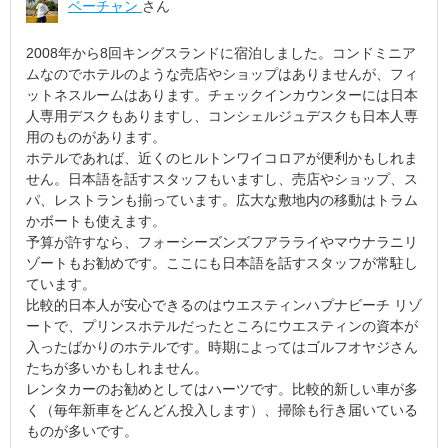
ベーチャン
さん
2008年から8回キングスランドに宿泊しました。コンドミニア
ムなのでホテルのような売店やショップはありませんが、フィ
ットネスルームはあります。チェックインカウンターには日本
人専用デスクもありますし、コンシェルジュデスクも日本人専
用のものがあります。
ホテルであれば、近くのヒルトンワイコロアが便利かもしれま
せん。日本語を話すスタッフもいますし、売店やショップ、ス
パ、レストランも揃っています。広大な敷地内の移動はトラム
かボートも使えます。
予算が許すなら、フォーシーズンズフアラライやマウナラニリ
ゾートもお勧めです。ここにも日本語を話すスタッフが常駐し
ています。
比較的日本人が安心できるのはウエスティンハプナビーチ リゾ
ートで、プリンスホテルだったところにウエスティンの資本が
入ったばかりのホテルです。時期によってはゴルフオヤジさん
たちが多いかもしれません。
レンタカーのお勧めとしてはハーツです。比較的新しい車が多
く（毎年新車をどんどん投入します）、掃除も行き届いている
ものが多いです。