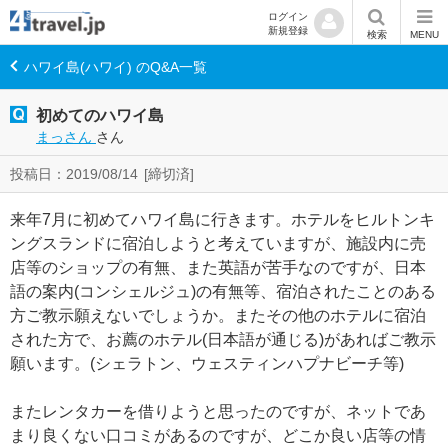
ログイン
新規登録
検索
MENU
ハワイ島(ハワイ) のQ&A一覧
初めてのハワイ島
まっさん
さん
投稿日：2019/08/14
[締切済]
来年7月に初めてハワイ島に行きます。ホテルをヒルトンキ
ングスランドに宿泊しようと考えていますが、施設内に売
店等のショップの有無、また英語が苦手なのですが、日本
語の案内(コンシェルジュ)の有無等、宿泊されたことのある
方ご教示願えないでしょうか。またその他のホテルに宿泊
された方で、お薦のホテル(日本語が通じる)があればご教示
願います。(シェラトン、ウェスティンハプナビーチ等)
またレンタカーを借りようと思ったのですが、ネットであ
まり良くない口コミがあるのですが、どこか良い店等の情