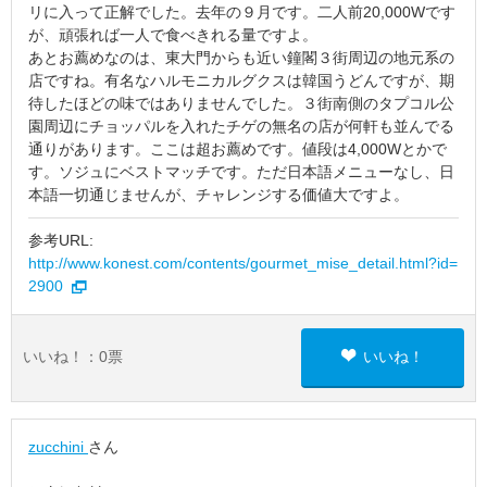
リに入って正解でした。去年の９月です。二人前20,000Wです
が、頑張れば一人で食べきれる量ですよ。
あとお薦めなのは、東大門からも近い鐘閣３街周辺の地元系の
店ですね。有名なハルモニカルグクスは韓国うどんですが、期
待したほどの味ではありませんでした。３街南側のタプコル公
園周辺にチョッパルを入れたチゲの無名の店が何軒も並んでる
通りがあります。ここは超お薦めです。値段は4,000Wとかで
す。ソジュにベストマッチです。ただ日本語メニューなし、日
本語一切通じませんが、チャレンジする価値大ですよ。
参考URL:
http://www.konest.com/contents/gourmet_mise_detail.html?id=
2900
いいね！：
0
票
いいね！
zucchini
さん