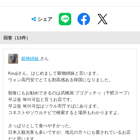
シェア
回答（
13
件
）
穀物姉妹
さん
Koujiさん、はじめまして穀物姉妹と言います。
ウォン高円安でとても割高感ある韓国になりました。
朝食にもお勧めできるのは武橋洞 プゴグッチッ（干鱈スープ）
무교동 북어국집と言うお店です。
무교동 북어국집はソウル市庁そばにあります。
コネストやソウルナビで検索すると場所もわかりますよ。
さっぱりとして食べやすかった。
日本人観光客も多いですが、地元の方々にも愛されているお店
だと思います。