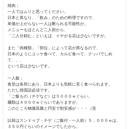
焼肉；
一人ではムリと思ってください。
日本と異なり、「飲み」のための料理ですので、
単価が上がらない一人は断られる可能性が。
メニューもほとんど二人前から、
「二人分頼む」といえば、イヤがる店は少ないですが。
また「肉種類」「部位」によって店が異なるので、
日本のようにユッケ食べて、カルビ食べて、クッパでしめ
て、、、
という店は少ないです。
一人飯；
食堂は各所にあり、日本よりも気軽に安く食べられます。
ただし韓国語必須です。
「ご飯もの（チゲなど）は５０００ｗぐらい。
麺類は４０００ｗぐらいでありますが、
このところ物価高騰と円安で割安感が・・・（笑
以前はスンドゥブ・チゲ（ご飯付・一人前）５，０００ｗは、
３５０円ぐらいのイメージでしたから。