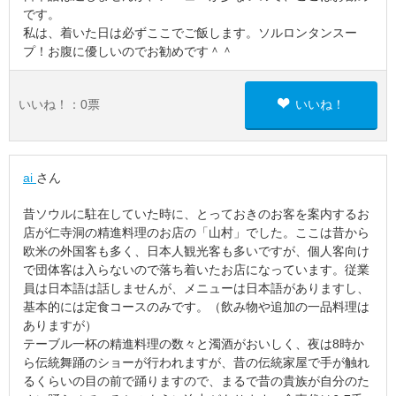
です。
私は、着いた日は必ずここでご飯します。ソルロンタンスー
プ！お腹に優しいのでお勧めです＾＾
いいね！：
0
票
いいね！
ai
さん
昔ソウルに駐在していた時に、とっておきのお客を案内するお
店が仁寺洞の精進料理のお店の「山村」でした。ここは昔から
欧米の外国客も多く、日本人観光客も多いですが、個人客向け
で団体客は入らないので落ち着いたお店になっています。従業
員は日本語は話しませんが、メニューは日本語がありますし、
基本的には定食コースのみです。（飲み物や追加の一品料理は
ありますが）
テーブル一杯の精進料理の数々と濁酒がおいしく、夜は8時か
ら伝統舞踊のショーが行われますが、昔の伝統家屋で手が触れ
るくらいの目の前で踊りますので、まるで昔の貴族が自分のた