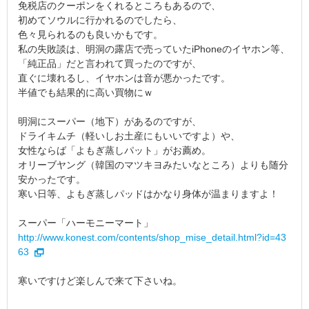
免税店のクーポンをくれるところもあるので、
初めてソウルに行かれるのでしたら、
色々見られるのも良いかもです。
私の失敗談は、明洞の露店で売っていたiPhoneのイヤホン等、
「純正品」だと言われて買ったのですが、
直ぐに壊れるし、イヤホンは音が悪かったです。
半値でも結果的に高い買物にｗ
明洞にスーパー（地下）があるのですが、
ドライキムチ（軽いしお土産にもいいですよ）や、
女性ならば「よもぎ蒸しパット」がお薦め。
オリーブヤング（韓国のマツキヨみたいなところ）よりも随分
安かったです。
寒い日等、よもぎ蒸しパッドはかなり身体が温まりますよ！
スーパー「ハーモニーマート」
http://www.konest.com/contents/shop_mise_detail.html?id=43
63
寒いですけど楽しんで来て下さいね。