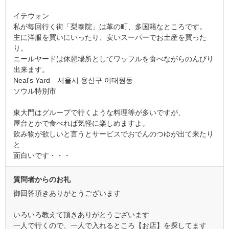
イテウォン
私が毎回行く街「梨泰院」は革の町、多国籍なところです。
主に洋服を買いにいったり、安いスーパーでお土産を買った
り。
ニールヤードは休憩場所としてワッフルを食べながらのんびり
出来ます。
Neal's Yard 서울시 용산구 이태원동
ソウル特別市
東大門はグループで行くような料理等が多いですが、
屋台とかで食べれば気軽に楽しめますよ。
飲み物が欲しいと言うとサービスでおでんのつゆが出て来たり
と
面白いです・・・
質問者からのお礼
御回答頂きありがとうございます
いろいろ教えて頂きありがとうございます
一人で行くので、一人で入れるところ【お店】を探してます