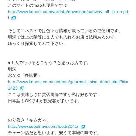
このサイトのmapも便利ですよ
http://www.konest.com/vardata/download/subway_all_jp_en.pd
f
そしてコネストでは色々な情報が載っているので便利です。
明洞では上の階等に１人でも入れるお店は結構あるので、
ゆっくり探索してみて下さい。
●１人で行けるとこかな？と思うお店です。
明洞
おかゆ「多味粥」
http://www.konest.com/contents/gourmet_mise_detail.html?id=
1423
ここは美味しさに賛否両論ですが私は好きです。
日本語もOKですが観光客が多いです。
のり巻き「キムガネ」
http://www.seoulnavi.com/food/2041/
チェーン店だと思います。安くて本場の味です。