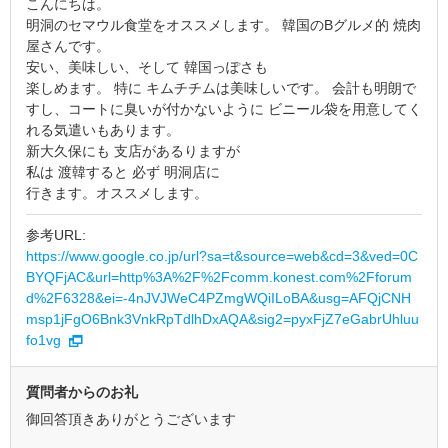
こんにちは。
明洞のセマウル食堂をオススメします。 韓国のBグルメ的 焼肉
屋さんです。
安い、美味しい、そして 韓国っぽさも
楽しめます。 特に キムチチムは美味しいです。 会計も明朗で
すし、コートに臭いが付かないように ビニール袋を用意してく
れる気遣いもあります。
新大久保にも 支店があるりますが
私は 渡韓すると 必ず 明洞店に
行きます。オススメします。
参考URL:
https://www.google.co.jp/url?sa=t&source=web&cd=3&ved=0C
BYQFjAC&url=http%3A%2F%2Fcomm.konest.com%2Fforum
d%2F6328&ei=-4nJVJWeC4PZmgWQiILoBA&usg=AFQjCNH
msp1jFgO6Bnk3VnkRpTdlhDxAQA&sig2=pyxFjZ7eGabrUhluu
fo1vg
質問者からのお礼
御回答頂きありがとうございます