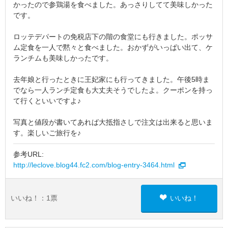
かったので参鶏湯を食べました。あっさりしてて美味しかった
です。
ロッテデパートの免税店下の階の食堂にも行きました。ポッサ
ム定食を一人で黙々と食べました。おかずがいっぱい出て、ケ
ランチムも美味しかったです。
去年娘と行ったときに王妃家にも行ってきました。午後5時ま
でなら一人ランチ定食も大丈夫そうでしたよ。クーポンを持っ
て行くといいですよ♪
写真と値段が書いてあれば大抵指さしで注文は出来ると思いま
す。楽しいご旅行を♪
参考URL:
http://leclove.blog44.fc2.com/blog-entry-3464.html
いいね！：
1
票
いいね！