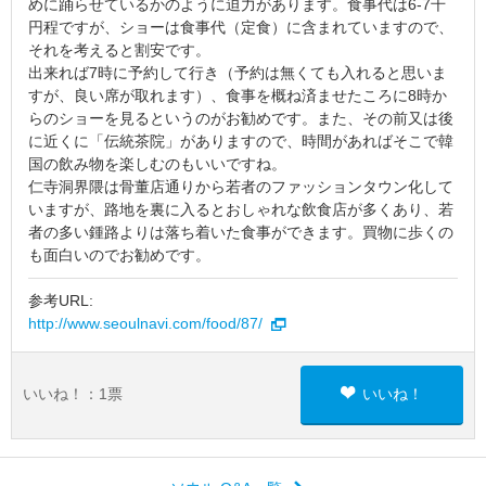
めに踊らせているかのように迫力があります。食事代は6-7千
円程ですが、ショーは食事代（定食）に含まれていますので、
それを考えると割安です。
出来れば7時に予約して行き（予約は無くても入れると思いま
すが、良い席が取れます）、食事を概ね済ませたころに8時か
らのショーを見るというのがお勧めです。また、その前又は後
に近くに「伝統茶院」がありますので、時間があればそこで韓
国の飲み物を楽しむのもいいですね。
仁寺洞界隈は骨董店通りから若者のファッションタウン化して
いますが、路地を裏に入るとおしゃれな飲食店が多くあり、若
者の多い鍾路よりは落ち着いた食事ができます。買物に歩くの
も面白いのでお勧めです。
参考URL:
http://www.seoulnavi.com/food/87/
いいね！：
1
票
いいね！