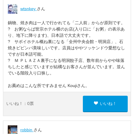
wtsnkey
さん
鍋物、焼き肉は一人で行かれても「二人前」からが原則です。
? お粥ならば世宗ホテル横のお店(入り口に「お粥」の表示あ
り、地下に降ります)、日本語で大丈夫です。
? サボイホテル概ね裏になる「全州中央会館・明洞店」、石
焼きビビンバ美味しいです。店員はややツッケンドウ愛想なし
ですが日本語可能。
? Ｍ ＰＬＡＺＡ裏手になる明洞餃子店、数年前からやや味落
ちしたと感じていますが結構なお客さんが並んでいます。並ん
でいる階段入り口狭し。
お薦めはこんな所ですみません Koujiさん。
いいね！：
0
票
いいね！
robbin
さん