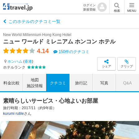
ログイン
新規登録
検索
MENU
このホテルのクチコミ一覧
New World Millennium Hong Kong Hotel
ニュー ワールド ミレニアム ホンコン ホテル
4.14
150件のクチコミ
ホンハム
(
香港
)
シェア
クリップ
ホテルランク
地図
料金比較
クチコミ
旅行記
写真
Q&A
施設情報
素晴らしいサービス・心地よいお部屋
旅行時期：2017/11（約9年前）
kurumi rutile
さん