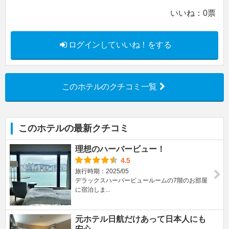
いいね：
0
票
ログインしていいね！をする
このホテルのクチコミ一覧
このホテルの最新クチコミ
理想のハーバービュー！
4.5
旅行時期：2025/05
デラックスハーバービュールームの7階のお部屋
に宿泊しま...
元ホテル日航だけあって日本人にも