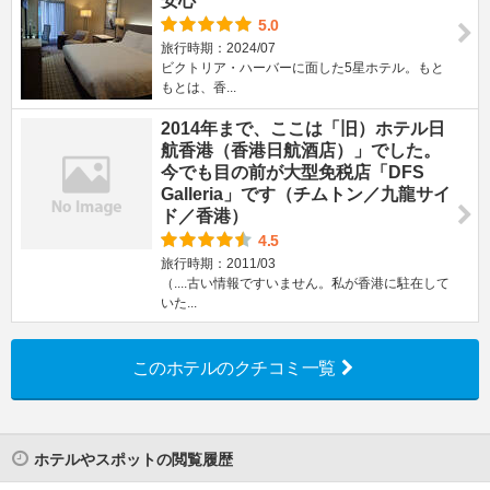
安心
5.0
旅行時期：2024/07
ビクトリア・ハーバーに面した5星ホテル。もと
もとは、香...
2014年まで、ここは「旧）ホテル日
航香港（香港日航酒店）」でした。
今でも目の前が大型免税店「DFS
Galleria」です（チムトン／九龍サイ
ド／香港）
4.5
旅行時期：2011/03
（....古い情報ですいません。私が香港に駐在して
いた...
このホテルのクチコミ一覧
ホテルやスポットの閲覧履歴