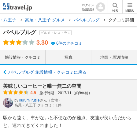
ログイン
新規登録
検索
MENU
・八王子
高尾・八王子 グルメ
パペルブルグ
クチコミ詳細
パペルブルグ
グルメ・レストラン
3.30
6件のクチコミ
施設情報・クチコミ
写真
地図・周辺情報
パペルブルグ 施設情報・クチコミに戻る
美味しいコーヒーと唯一無二の空間
4.5
旅行時期：2017/11（約9年前）
by
kurumi rutile
さん
（女性）
高尾・八王子 クチコミ：1件
駅から遠く、車がないと不便なのが難点。友達が良い店だから
と、連れてきてくれました！