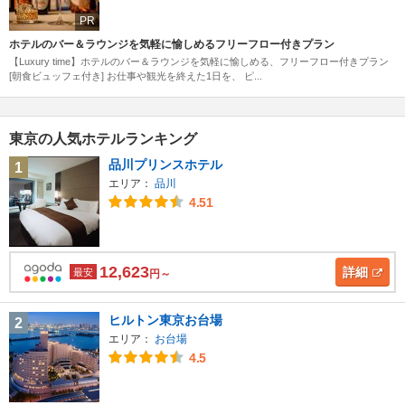
PR
ホテルのバー＆ラウンジを気軽に愉しめるフリーフロー付きプラン
【Luxury time】ホテルのバー＆ラウンジを気軽に愉しめる、フリーフロー付きプラン
[朝食ビュッフェ付き] お仕事や観光を終えた1日を、 ピ...
東京の人気ホテルランキング
品川プリンスホテル
1
エリア：
品川
4.51
12,623
詳細
最安
円～
ヒルトン東京お台場
2
エリア：
お台場
4.5