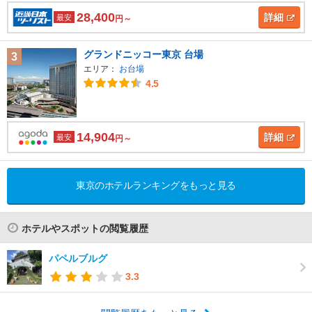
28,400
詳細
最安
円～
グランドニッコー東京 台場
3
エリア：
お台場
4.5
14,904
詳細
最安
円～
東京のホテルランキングをもっと見る
ホテルやスポットの閲覧履歴
パペルブルグ
3.3