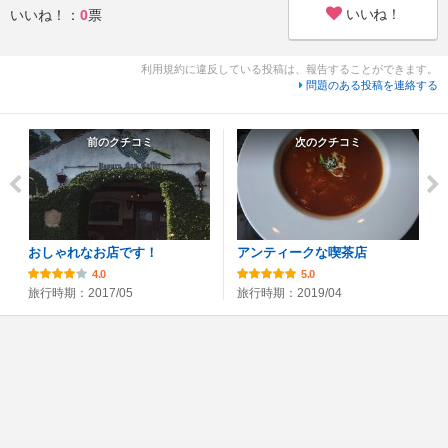
いいね！
いいね！：
0
票
利用規約に違反している投稿は、報告することができます。
問題のある投稿を連絡する
前のクチコミ
次のクチコミ
おしゃれなお店です！
アンティークな喫茶店
4.0
5.0
旅行時期：2017/05
旅行時期：2019/04