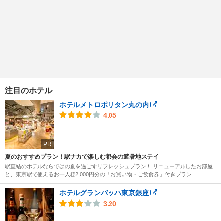
注目のホテル
ホテルメトロポリタン丸の内
4.05
PR
夏のおすすめプラン！駅ナカで楽しむ都会の避暑地ステイ
駅直結のホテルならではの夏を過ごすリフレッシュプラン！ リニューアルしたお部屋
と、東京駅で使えるお一人様2,000円分の「お買い物・ご飲食券」付きプラン...
ホテルグランバッハ東京銀座
3.20