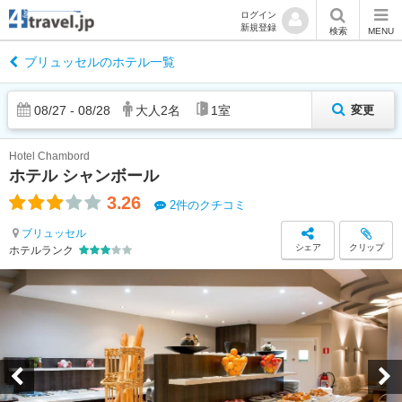
ログイン
新規登録
検索
MENU
ブリュッセルのホテル一覧
08
/
27
-
08
/
28
大人
2
名
1
室
変更
Hotel Chambord
ホテル シャンボール
3.26
2件のクチコミ
ブリュッセル
シェア
クリップ
ホテルランク