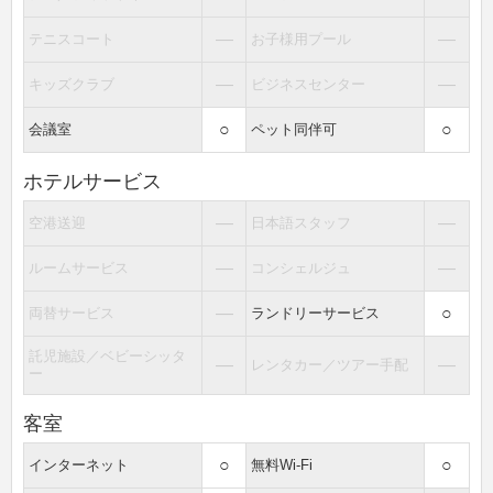
―
―
テニスコート
お子様用プール
―
―
キッズクラブ
ビジネスセンター
○
○
会議室
ペット同伴可
ホテルサービス
―
―
空港送迎
日本語スタッフ
―
―
ルームサービス
コンシェルジュ
―
○
両替サービス
ランドリーサービス
託児施設／ベビーシッタ
―
―
レンタカー／ツアー手配
ー
客室
○
○
インターネット
無料Wi-Fi