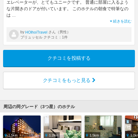
エレベーターが、とてもユニークです。 普通に部屋に入るよう
な片開きのドアが付いています。 このホテルの朝食で特筆なの
は
...
続きを読む
by
さん（男性）
HOIhoiTravel
ブリュッセル クチコミ：1件
クチコミを投稿する
クチコミをもっと見る
周辺の同グレード（3つ星）のホテル
1.5km
1.2km
1.5km
1.0k