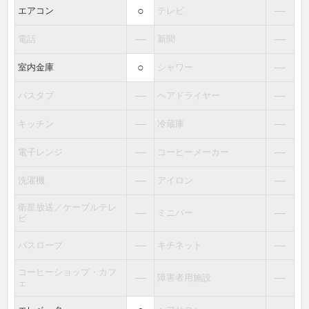
○
―
エアコン
テレビ
―
―
電話
新聞
○
―
室内金庫
シャワー
―
―
バスタブ
ヘアドライヤー
―
―
キッチン
冷蔵庫
―
―
電子レンジ
コーヒーメーカー
―
―
洗濯機
アイロン
衛星放送／ケーブルテレ
―
―
ミニバー
ビ
―
―
バスローブ
キチネット
コーヒーショップ・カフ
―
―
障害者用施設
ェ