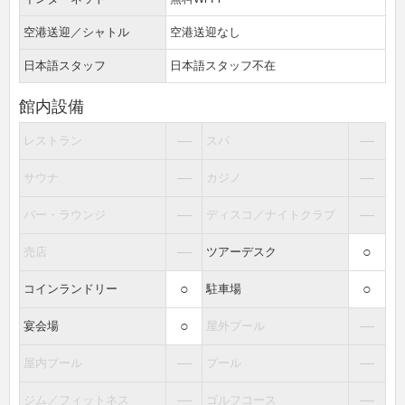
空港送迎／シャトル
空港送迎なし
日本語スタッフ
日本語スタッフ不在
館内設備
―
―
レストラン
スパ
―
―
サウナ
カジノ
―
―
バー・ラウンジ
ディスコ／ナイトクラブ
―
○
売店
ツアーデスク
○
○
コインランドリー
駐車場
○
―
宴会場
屋外プール
―
―
屋内プール
プール
―
―
ジム／フィットネス
ゴルフコース