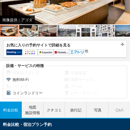
画像提供：アゴダ
お気に入りの予約サイトで詳細を見る
他
設備・サービスの特徴
日本語スタッフ
空港送迎
無料Wi-Fi
両替サービス
バスタブ
プール
コインランドリー
バー・ラウンジ
地図
料金比較
クチコミ
旅行記
写真
Q&A
施設情報
料金比較・宿泊プラン予約