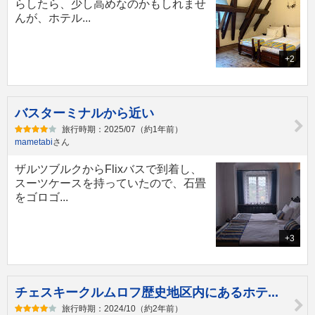
らしたら、少し高めなのかもしれませ
んが、ホテル...
+2
バスターミナルから近い
旅行時期：2025/07（約1年前）
mametabi
さん
ザルツブルクからFlixバスで到着し、
スーツケースを持っていたので、石畳
をゴロゴ...
+3
チェスキークルムロフ歴史地区内にあるホテ...
旅行時期：2024/10（約2年前）