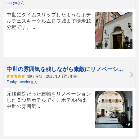
ma-yu
さん
中世にタイムスリップしたようなホテ
ルチェスキークルムロフ城まで徒歩10
分程です。...
+2
中世の雰囲気を残しながら素敵にリノベーシ...
旅行時期：2023/10（約3年前）
Funky traveler
さん
元修道院だった建物をリノベーション
した５つ星ホテルです。ホテル内は、
中世の雰囲気...
+9