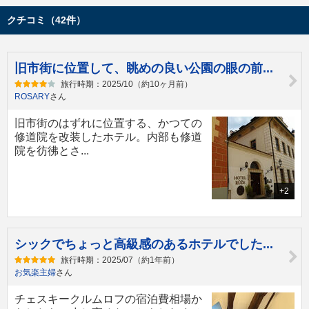
クチコミ（42件）
旧市街に位置して、眺めの良い公園の眼の前...
旅行時期：2025/10（約10ヶ月前）
ROSARY
さん
旧市街のはずれに位置する、かつての
修道院を改装したホテル。内部も修道
院を彷彿とさ...
+2
シックでちょっと高級感のあるホテルでした...
旅行時期：2025/07（約1年前）
お気楽主婦
さん
チェスキークルムロフの宿泊費相場か