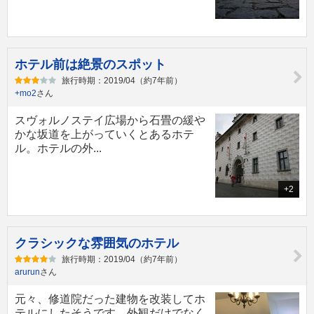
ホテル前は絶景のスポット
旅行時期：2019/04（約7年前）
+mo2
さん
スヴォルノステイ広場から石畳の緩や
かな坂道を上がっていくとあるホテ
ル。ホテルの外...
+2
クラシックな雰囲気のホテル
旅行時期：2019/04（約7年前）
arurun
さん
元々、修道院だった建物を改装してホ
テルにしたそうです。外観だけでなく