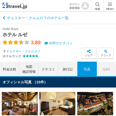
ログイン
新規登録
検索
MENU
チェスキー・クルムロフのホテル一覧
Hotel Ruze
ホテル ルゼ
3.89
42件のクチコミ
チェスキー・クルムロフ
シェア
クリップ
ホテルランク
地図
料金比較
クチコミ
旅行記
写真
Q&A
施設情報
オフィシャル写真 （10件）