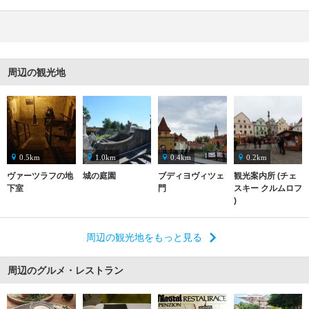
周辺の観光地
0.5km
1.0km
0.4km
0.2km
ヴァーツラフの地
城の庭園
ブディヨヴィツェ
観光案内所 (チェ
下室
門
スキー クルムロフ
)
周辺の観光地をもっと見る
周辺のグルメ・レストラン