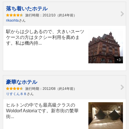
落ち着いたホテル
旅行時期：2012/10（約14年前）
rikaohta
さん
駅からは少しあるので、大きいスーツ
ケースの方はタクシー利用を薦めま
す。私は機内持...
+3
豪華なホテル
旅行時期：2012/08（約14年前）
りすくん８８
さん
ヒルトンの中でも最高級クラスの
Woldorf Astoriaです。新市街の繁華
街...