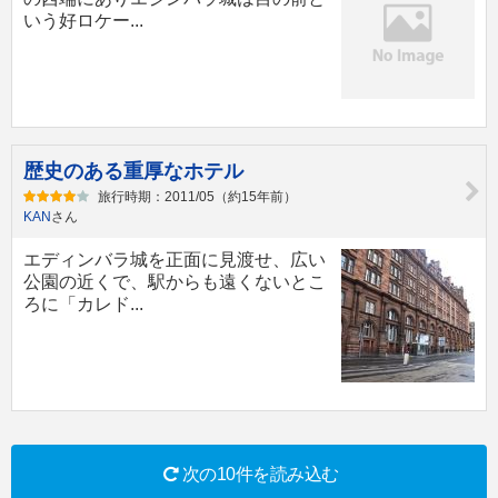
いう好ロケー...
歴史のある重厚なホテル
旅行時期：2011/05（約15年前）
KAN
さん
エディンバラ城を正面に見渡せ、広い
公園の近くで、駅からも遠くないとこ
ろに「カレド...
次の10件を読み込む