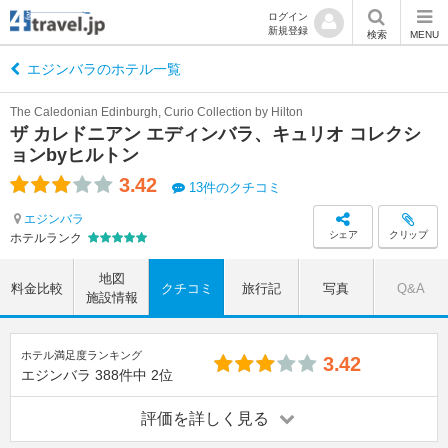
ログイン
新規登録
検索
MENU
エジンバラのホテル一覧
The Caledonian Edinburgh, Curio Collection by Hilton
ザ カレドニアン エディンバラ、キュリオ コレクシ
ョンbyヒルトン
3.42
13件のクチコミ
エジンバラ
シェア
クリップ
ホテルランク
地図
料金比較
クチコミ
旅行記
写真
Q&A
施設情報
ホテル満足度ランキング
3.42
エジンバラ
388件中
2位
評価を詳しく見る