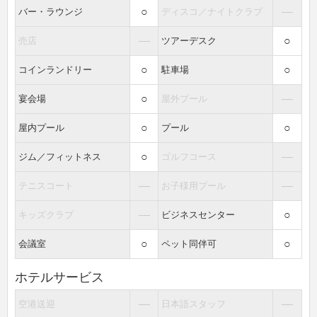
○
―
バー・ラウンジ
ディスコ／ナイトクラブ
―
○
売店
ツアーデスク
○
○
コインランドリー
駐車場
○
―
宴会場
屋外プール
○
○
屋内プール
プール
○
―
ジム／フィットネス
ゴルフコース
―
―
テニスコート
お子様用プール
―
○
キッズクラブ
ビジネスセンター
○
○
会議室
ペット同伴可
ホテルサービス
―
―
空港送迎
日本語スタッフ