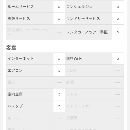
○
○
ルームサービス
コンシェルジュ
○
○
両替サービス
ランドリーサービス
託児施設／ベビーシッタ
―
○
レンタカー／ツアー手配
ー
客室
○
○
インターネット
無料Wi-Fi
○
―
エアコン
テレビ
―
―
電話
新聞
○
―
室内金庫
シャワー
○
―
バスタブ
ヘアドライヤー
―
―
キッチン
冷蔵庫
―
―
電子レンジ
コーヒーメーカー