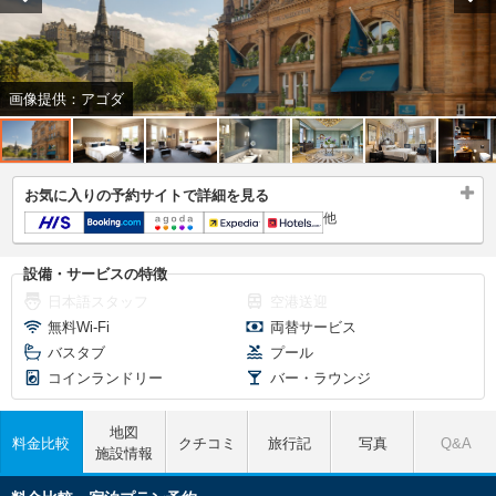
画像提供：アゴダ
お気に入りの予約サイトで詳細を見る
他
設備・サービスの特徴
日本語スタッフ
空港送迎
無料Wi-Fi
両替サービス
バスタブ
プール
コインランドリー
バー・ラウンジ
地図
料金比較
クチコミ
旅行記
写真
Q&A
施設情報