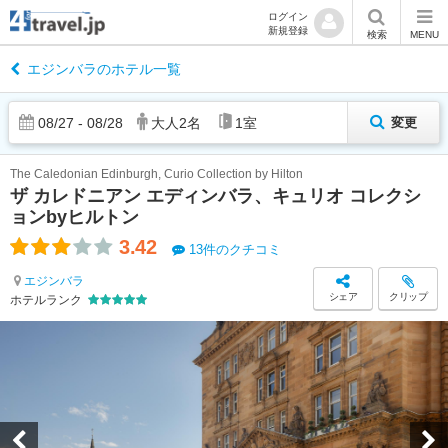
ログイン
新規登録
検索
MENU
エジンバラのホテル一覧
08
/
27
-
08
/
28
大人
2
名
1
室
変更
The Caledonian Edinburgh, Curio Collection by Hilton
ザ カレドニアン エディンバラ、キュリオ コレクシ
ョンbyヒルトン
3.42
13件のクチコミ
エジンバラ
シェア
クリップ
ホテルランク