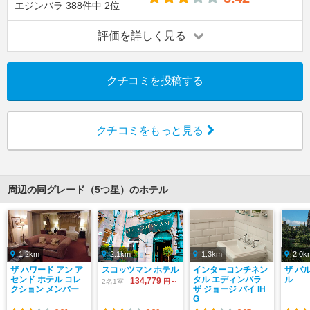
エジンバラ
388件中
2位
評価を詳しく見る
クチコミを投稿する
クチコミをもっと見る
周辺の同グレード（5つ星）のホテル
1.2km
2.1km
1.3km
2.0k
ザ ハワード アン ア
スコッツマン ホテル
インターコンチネン
ザ バ
センド ホテル コレ
タル エディンバラ
ル
134,779
2名1室
円～
クション メンバー
ザ ジョージ バイ IH
G