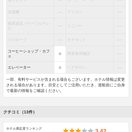
―
―
洗濯機
アイロン
衛星放送／ケーブルテレ
―
―
ミニバー
ビ
―
―
バスローブ
キチネット
コーヒーショップ・カフ
○
―
障害者用施設
ェ
○
―
エレベーター
ヘアサロン
一部、有料サービスが含まれる場合もございます。ホテル情報は変更
される場合があります。目安としてご活用いただき、渡航前にご自身
で最新の情報をご確認ください。
クチコミ（13件）
ホテル満足度ランキング
3.42