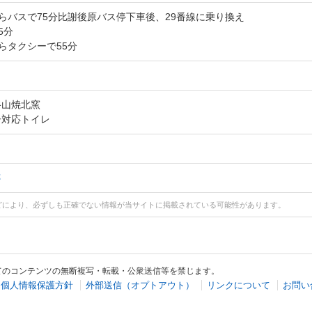
からバスで75分比謝後原バス停下車後、29番線に乗り換え
5分
からタクシーで55分
谷山焼北窯
子対応トイレ
跡
どにより、必ずしも正確でない情報が当サイトに掲載されている可能性があります。
てのコンテンツの無断複写・転載・公衆送信等を禁じます。
個人情報保護方針
外部送信（オプトアウト）
リンクについて
お問い