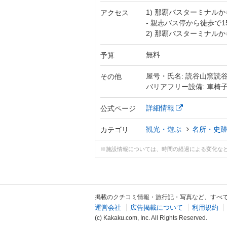
1) 那覇バスターミナル
アクセス
- 親志バス停から徒歩で1
2) 那覇バスターミナル
無料
予算
屋号・氏名: 読谷山窯読
その他
バリアフリー設備: 車椅
詳細情報
公式ページ
観光・遊ぶ
名所・史
カテゴリ
※施設情報については、時間の経過による変化な
掲載のクチコミ情報・旅行記・写真など、すべ
運営会社
広告掲載について
利用規約
(c) Kakaku.com, Inc. All Rights Reserved.