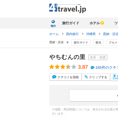
旅行ガイド
ホテル
ツ
海外
ホーム
国内旅行
沖縄県
恩納・読
×
恩納・読谷
旅行ガイド
観光
グルメ
やちむんの里
名所・史跡
3.87
165件のクチ
クチコミ
を投稿
クリップ
する
※地図・周辺情報については、表示される位置が
ざいます。