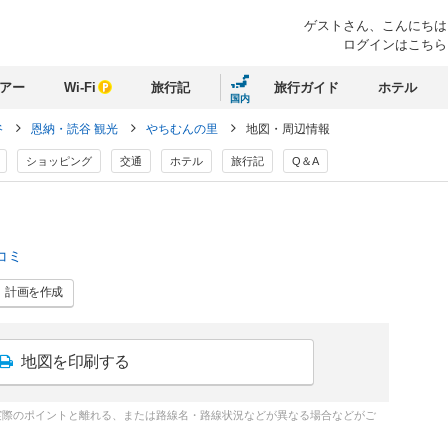
ゲストさん、
こんにちは
ログインはこちら
アー
Wi-Fi
旅行記
旅行ガイド
ホテル
国内
谷
恩納・読谷 観光
やちむんの里
地図・周辺情報
ショッピング
交通
ホテル
旅行記
Q＆A
コミ
計画
を作成
地図を印刷する
実際のポイントと離れる、または路線名・路線状況などが異なる場合などがご