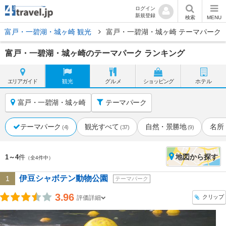
ログイン
新規登録
検索
MENU
富戸・一碧湖・城ヶ崎 観光
富戸・一碧湖・城ヶ崎 テーマパーク
富戸・一碧湖・城ヶ崎のテーマパーク ランキング
エリア
ガイド
観光
グルメ
ショッピング
ホテル
富戸・一碧湖・城ヶ崎
テーマパーク
テーマパーク
観光すべて
自然・景勝地
名所
(4)
(37)
(9)
地図
から探す
1～4
件
（全4件中）
伊豆シャボテン動物公園
1
テーマパーク
3.96
クリップ
評価詳細