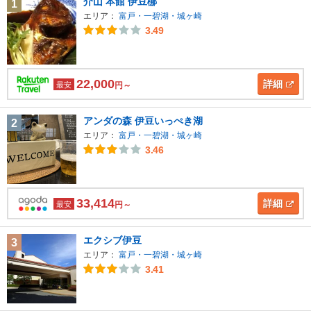
介山 本館 伊豆梛
1
エリア：
富戸・一碧湖・城ヶ崎
3.49
22,000
詳細
最安
円～
アンダの森 伊豆いっぺき湖
2
エリア：
富戸・一碧湖・城ヶ崎
3.46
33,414
詳細
最安
円～
エクシブ伊豆
3
エリア：
富戸・一碧湖・城ヶ崎
3.41