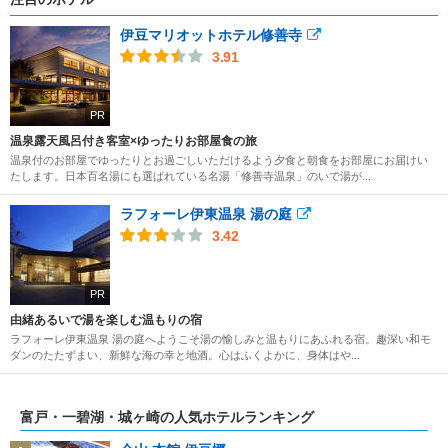
伊豆マリオットホテル修善寺
3.91
PR
温泉露天風呂付き客室×ゆったりお部屋食の旅
温泉付のお部屋でゆったりとお過ごしいただけるよう夕食と朝食をお部屋にお届けい
たします。日本百名湯にも選ばれている名湯「修善寺温泉」のいで湯が...
ラフォーレ伊東温泉 湯の庭
3.42
PR
由緒あるいで湯を楽しむ温もりの宿
ラフォーレ伊東温泉 湯の庭へようこそ湯の愉しみと温もりにあふれる宿。趣深い和モ
ダンのたたずまい、新鮮な海の幸と地酒。心はふくよかに、身体はや...
富戸・一碧湖・城ヶ崎の人気ホテルランキング