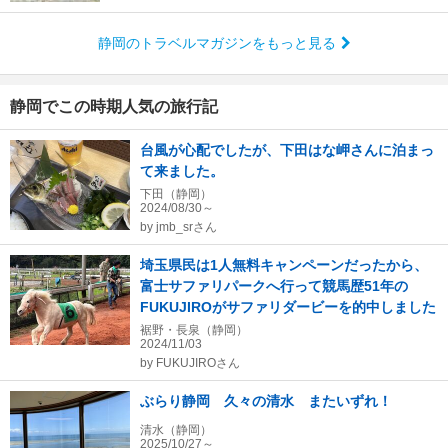
静岡のトラベルマガジンをもっと見る
静岡でこの時期人気の旅行記
台風が心配でしたが、下田はな岬さんに泊まっ
て来ました。
下田（静岡）
2024/08/30～
by
jmb_srさん
埼玉県民は1人無料キャンペーンだったから、
富士サファリパークへ行って競馬歴51年の
FUKUJIROがサファリダービーを的中しました
裾野・長泉（静岡）
2024/11/03
by
FUKUJIROさん
ぶらり静岡 久々の清水 またいずれ！
清水（静岡）
2025/10/27～