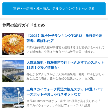
富戸・一碧湖・城ヶ崎のホテルランキングをもっと見る
静岡の旅行ガイドまとめ
【2026】浜松餃子ランキングTOP12！旅行者や出
張者に選ばれた店
年間の餃子購入額が宇都宮と接戦するほど餃子が食べられて
いる浜松市。今回は宇都宮と並ぶ餃子大国・浜松で...
人気温泉地・熱海観光で行くべきおすすめスポット
18選！グルメ情報も♪
都心からアクセスがよい人気の温泉地・熱海。昨今はおしゃ
れなお店も増え、豊かな自然や温泉のよさ、また海...
三島スカイウォーク周辺の観光スポット8選！パワ
ースポットやおしゃれスポットなど
全長400mの大吊橋から、富士山の優美な姿を見られる「三
島スカイウォーク」。今回はフォートラベル編集...