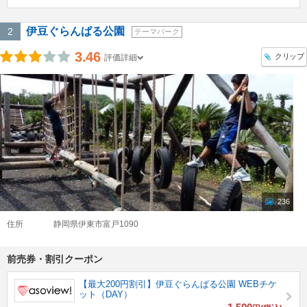
伊豆ぐらんぱる公園
2
テーマパーク
3.46
クリップ
評価詳細
236
住所
静岡県伊東市富戸1090
前売券・割引クーポン
【最大200円割引】伊豆ぐらんぱる公園 WEBチケ
ット（DAY）