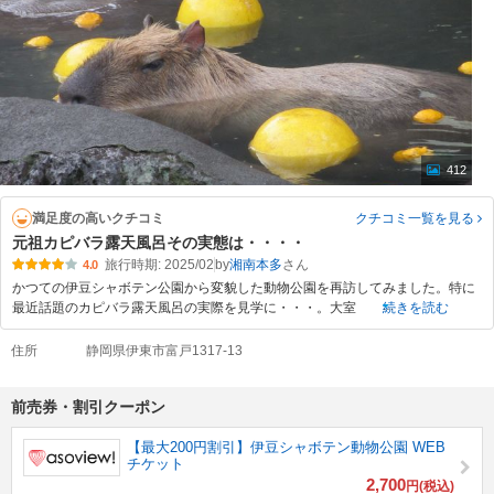
412
満足度の高いクチコミ
クチコミ一覧
を見る
元祖カピバラ露天風呂その実態は・・・・
旅行時期: 2025/02
by
湘南本多
4.0
かつての伊豆シャボテン公園から変貌した動物公園を再訪してみました。特に
最近話題のカピバラ露天風呂の実際を見学に・・・。大室
続きを読む
住所
静岡県伊東市富戸1317-13
前売券・割引クーポン
【最大200円割引】伊豆シャボテン動物公園 WEB
チケット
2,700
円(税込)