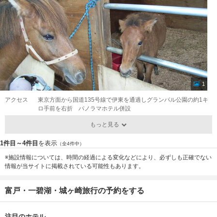
1
アクセス
東京方面から国道135号線で伊東を通過しグランパル公園の約1キ
ロ手前を右折 パノラマホテル併設
もっと見る
1件目～4件目
を表示
（全4件中）
※施設情報については、時間の経過による変化などにより、必ずしも正確でない
情報が当サイトに掲載されている可能性もあります。
富戸・一碧湖・城ヶ崎旅行の予約をする
注目のホテル