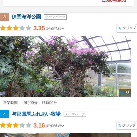
1,500
円(税込)
伊豆海洋公園
3
テーマパーク
3.35
クリップ
評価詳細
55
営業時間
9時00分～17時00分
与那国馬ふれあい牧場
4
テーマパーク
3.16
クリップ
評価詳細