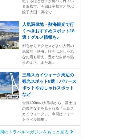
戦するほど餃子が食べられてい
る浜松市。今回は宇都宮と並ぶ
餃子大国・浜松で...
人気温泉地・熱海観光で行
くべきおすすめスポット18
選！グルメ情報も♪
都心からアクセスがよい人気の
温泉地・熱海。昨今はおしゃれ
なお店も増え、豊かな自然や温
泉のよさ、また海...
三島スカイウォーク周辺の
観光スポット8選！パワース
ポットやおしゃれスポット
など
全長400mの大吊橋から、富士山
の優美な姿を見られる「三島ス
カイウォーク」。今回はフォー
トラベル編集...
岡のトラベルマガジンをもっと見る