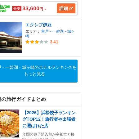
33,600
詳細
最安
円～
エクシブ伊豆
エリア：
富戸・一碧湖・城ヶ
崎
3.41
戸・一碧湖・城ヶ崎のホテルランキングを
もっと見る
岡の旅行ガイドまとめ
【2026】浜松餃子ランキン
グTOP12！旅行者や出張者
に選ばれた店
年間の餃子購入額が宇都宮と接