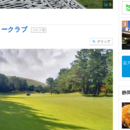
5
3
リークラブ
ゴルフ場
クリップ
富
静