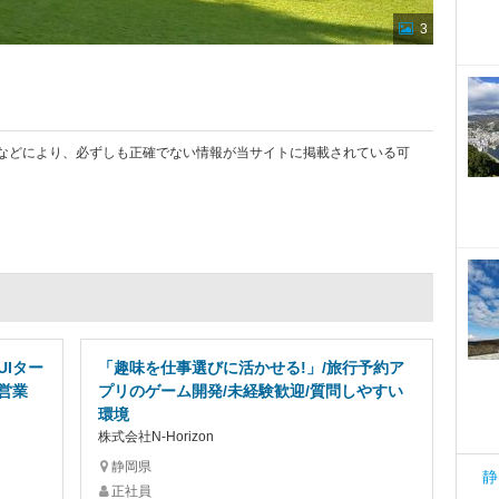
3
などにより、必ずしも正確でない情報が当サイトに掲載されている可
UIター
「趣味を仕事選びに活かせる!」/旅行予約ア
営業
プリのゲーム開発/未経験歓迎/質問しやすい
環境
株式会社N-Horizon
静岡県
静
正社員