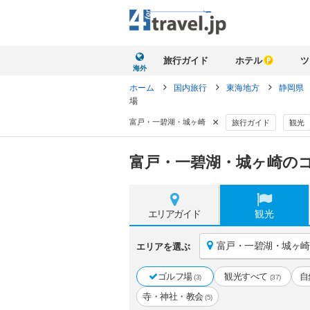
旅行ガイド
ホテル
ツ
海外
ホーム
国内旅行
東海地方
静岡県
場
×
富戸・一碧湖・城ヶ崎
旅行ガイド
観光
富戸・一碧湖・城ヶ崎のゴ
エリア
ガイド
観光
富戸・一碧湖・城ヶ崎
エリアを選ぶ
ゴルフ場
観光すべて
自
(3)
(37)
寺・神社・教会
(5)