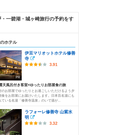
戸・一碧湖・城ヶ崎旅行の予約をす
のホテル
伊豆マリオットホテル修善
寺
3.91
PR
露天風呂付き客室×ゆったりお部屋食の旅
付のお部屋でゆったりとお過ごしいただけるよう夕
朝食をお部屋にお届けいたします。日本百名湯にも
れている名湯「修善寺温泉」のいで湯が...
ラフォーレ修善寺 山紫水
明
3.32