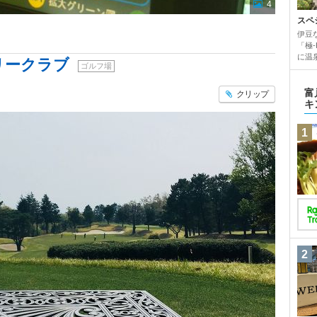
4
スペ
伊豆
「極
に温
リークラブ
ゴルフ場
富
クリップ
キ
1
2