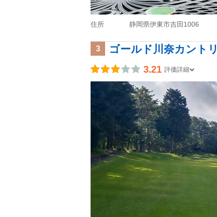
住所
静岡県伊東市吉田1006
ゴールド川奈カント
3
3.21
評価詳細