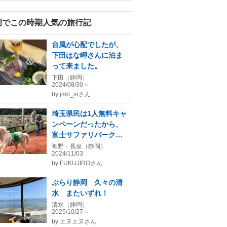
岡でこの時期人気の旅行記
台風が心配でしたが、
下田はな岬さんに泊ま
って来ました。
下田（静岡）
2024/08/30～
by
jmb_srさん
埼玉県民は1人無料キャ
ンペーンだったから、
富士サファリパークへ
行って競馬歴51年の
裾野・長泉（静岡）
2024/11/03
FUKUJIROがサファリ
by
FUKUJIROさん
ダービーを的中しまし
た
ぶらり静岡 久々の清
水 またいずれ！
清水（静岡）
2025/10/27～
by
エヌエヌさん