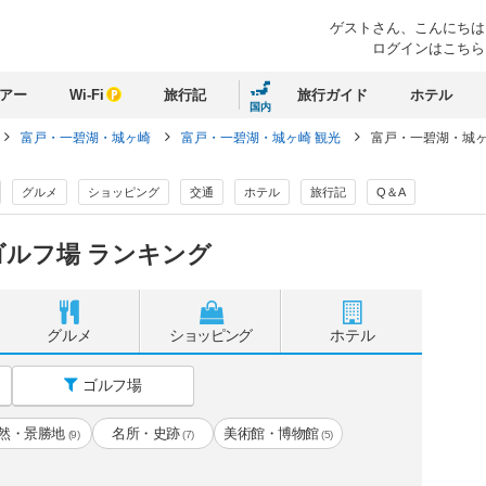
ゲストさん、
こんにちは
ログインはこちら
アー
Wi-Fi
旅行記
旅行ガイド
ホテル
国内
富戸・一碧湖・城ヶ崎
富戸・一碧湖・城ヶ崎 観光
富戸・一碧湖・城ヶ
グルメ
ショッピング
交通
ホテル
旅行記
Q＆A
ルフ場 ランキング
グルメ
ショッピング
ホテル
ゴルフ場
然・景勝地
名所・史跡
美術館・博物館
(9)
(7)
(5)