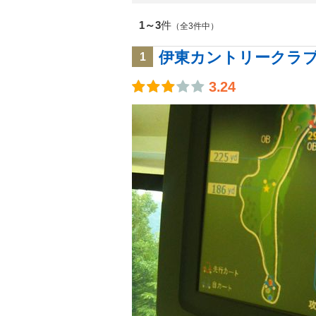
1～3
件
（全3件中）
伊東カントリークラ
1
3.24