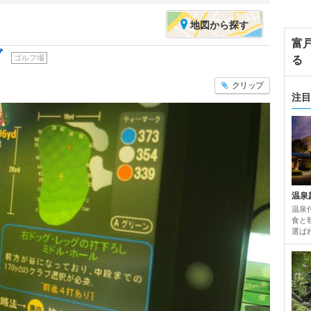
地図
から探す
富
ブ
ゴルフ場
る
クリップ
注目
温泉
温泉
食と
選ば