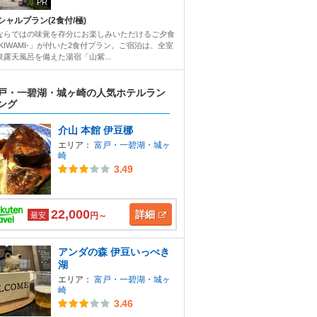
PR
シャルプラン(2食付/極)
ならではの味覚を存分にお楽しみいただけるご夕食
-KIWAMI-」が付いた2食付プラン。ご宿泊は、全室
泉露天風呂を備えた湯宿「山紫...
戸・一碧湖・城ヶ崎の人気ホテルラン
ング
介山 本館 伊豆梛
エリア：
富戸・一碧湖・城ヶ
崎
3.49
22,000
詳細
最安
円～
アンダの森 伊豆いっぺき
湖
エリア：
富戸・一碧湖・城ヶ
崎
3.46