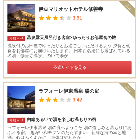
注目
伊豆マリオットホテル修善寺
3.91
温泉露天風呂付き客室×ゆったりお部屋食の旅
お知らせ
温泉付のお部屋でゆったりとお過ごしいただけるよう 夕食と朝
食をお部屋にお届けいたします。 日本百名湯にも選ばれている
名湯「修善寺温泉」のいで湯が ...
公式サイトを見る
注目
ラフォーレ伊東温泉 湯の庭
3.42
由緒あるいで湯を楽しむ温もりの宿
お知らせ
ラフォーレ伊東温泉 湯の庭へようこそ 湯の愉しみと温もりにあ
ふれる宿。 趣深い和モダンのたたずまい、新鮮な海の幸と地
酒。心はふくよかに、身体はやわらか...