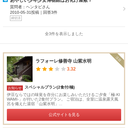
あやしい少年少女博物館はお化け屋敷？
質問者：ヘンタビさん
2010-05-31投稿｜回答3件
締切済
全3件を表示しました
注目
ラフォーレ修善寺 山紫水明
3.32
スペシャルプラン(2食付/極)
お知らせ
伊豆ならではの味覚を存分にお楽しみいただけるご夕食「極-KI
WAMI-」が付いた2食付プラン。 ご宿泊は、全室に温泉露天風
呂を備えた湯宿「山紫水明」...
公式サイトを見る