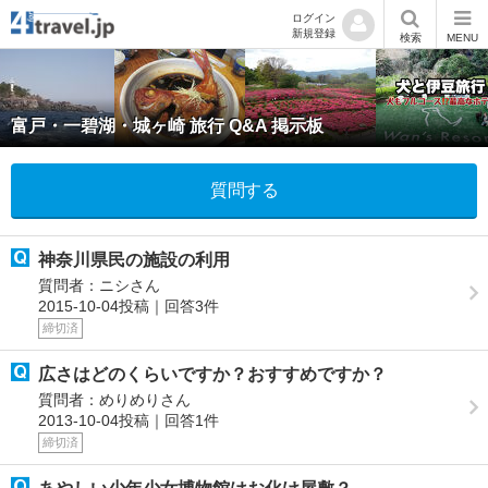
ログイン
新規登録
検索
MENU
富戸・一碧湖・城ヶ崎 旅行 Q&A 掲示板
質問する
神奈川県民の施設の利用
質問者：ニシさん
2015-10-04投稿｜回答3件
締切済
広さはどのくらいですか？おすすめですか？
質問者：めりめりさん
2013-10-04投稿｜回答1件
締切済