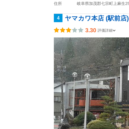
住所
岐阜県加茂郡七宗町上麻生254
ヤマカワ本店 (駅前店)
4
3.30
評価詳細