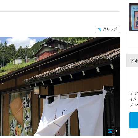
クリップ
フ
エリ
イン
プペ
16