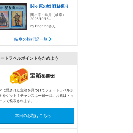
関ヶ原の戦 戦跡巡り
関ヶ原・垂井（岐阜）
2025/10/16～
by
Brightonさん
岐阜の旅行記一覧
ォートラベルポイントをためよう
アに隠された宝箱を見つけてフォートラベルポ
トをゲット！チャンスは一日一回。お題はトッ
ージで発表されます。
本日のお題はこちら