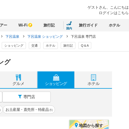
ゲストさん、
こんにちは
ログインはこちら
アー
Wi-Fi
旅行記
旅行ガイド
ホテル
国内
下呂温泉
下呂温泉 ショッピング
下呂温泉 専門店
ショッピング
交通
ホテル
旅行記
Q＆A
ング
グルメ
ショッピング
ホテル
専門店
お土産屋・直売所・特産品
)
(5)
地図
から探す