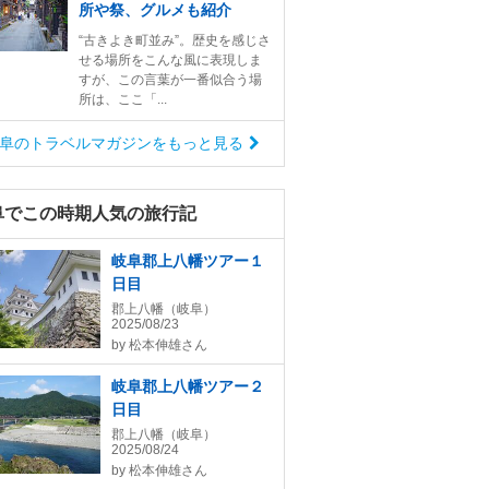
所や祭、グルメも紹介
“古きよき町並み”。歴史を感じさ
せる場所をこんな風に表現しま
すが、この言葉が一番似合う場
所は、ここ「...
阜のトラベルマガジンをもっと見る
阜でこの時期人気の旅行記
岐阜郡上八幡ツアー１
日目
郡上八幡（岐阜）
2025/08/23
by
松本伸雄さん
岐阜郡上八幡ツアー２
日目
郡上八幡（岐阜）
2025/08/24
by
松本伸雄さん