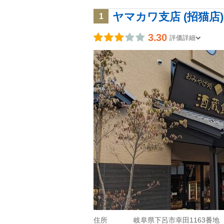
ヤマカワ支店 (招猫店)
1
3.30
評価詳細
住所
岐阜県下呂市幸田1163番地