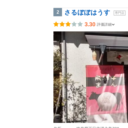
さるぼぼはうす
2
専門店
3.30
評価詳細