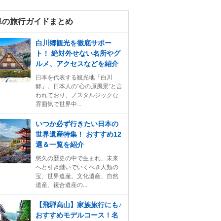
阜の旅行ガイドまとめ
白川郷観光を徹底サポー
ト！ 絶対外せない名所やグ
ルメ、アクセスなどを紹介
日本を代表する観光地「白川
郷」。日本人の“心の原風景”と言
われており、ノスタルジックな
雰囲気で世界中...
いつか必ず行きたい日本の
世界遺産特集！ おすすめ12
選＆一覧を紹介
悠久の歴史の中で生まれ、未来
へと引き継いでいくべき人類の
宝、世界遺産。文化遺産、自然
遺産、複合遺産の...
【飛騨高山】家族旅行にも♪
おすすめモデルコース！名