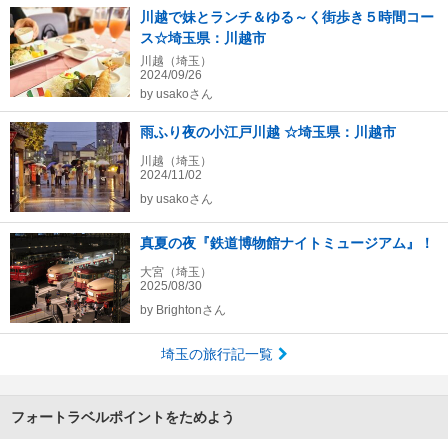
川越で妹とランチ＆ゆる～く街歩き５時間コー
ス☆埼玉県：川越市
川越（埼玉）
2024/09/26
by
usakoさん
雨ふり夜の小江戸川越 ☆埼玉県：川越市
川越（埼玉）
2024/11/02
by
usakoさん
真夏の夜『鉄道博物館ナイトミュージアム』！
大宮（埼玉）
2025/08/30
by
Brightonさん
埼玉の旅行記一覧
フォートラベルポイントをためよう