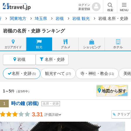
ログイン
新規登録
検索
MENU
行
関東地方
埼玉県
岩槻
岩槻 観光
岩槻 名所・史跡
岩槻の名所・史跡 ランキング
エリア
ガイド
観光
グルメ
ショッピング
ホテル
岩槻
名所・史跡
名所・史跡
観光すべて
寺・神社・教会
美
(5)
(27)
(11)
地図
から探す
1～5
件
（全5件中）
時の鐘 (岩槻)
1
名所・史跡
3.31
クリップ
評価詳細