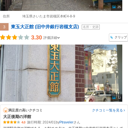
25
住所
埼玉県さいたま市岩槻区本町4-8-9
東玉大正館 (旧中井銀行岩槻支店)
3
名所・史跡
3.30
クリップ
評価詳細
12
満足度の高いクチコミ
クチコミ一覧
を見る
大正後期の洋館
旅行時期: 2024/01
by
Ptraveler
4.0