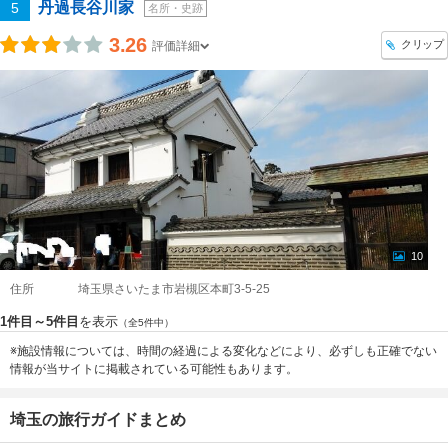
丹過長谷川家
5
名所・史跡
3.26
クリップ
評価詳細
10
住所
埼玉県さいたま市岩槻区本町3-5-25
1件目～5件目
を表示
（全5件中）
※施設情報については、時間の経過による変化などにより、必ずしも正確でない
情報が当サイトに掲載されている可能性もあります。
埼玉の旅行ガイドまとめ