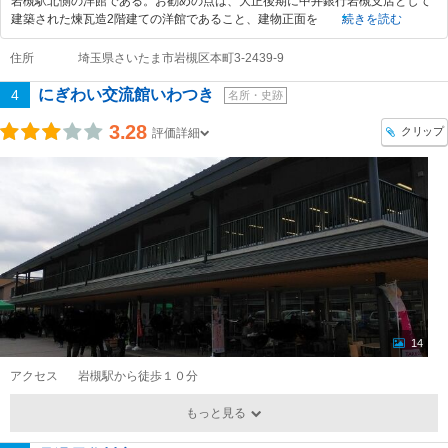
岩槻駅北側の洋館である。お勧めの点は、大正後期に中井銀行岩槻支店として
建築された煉瓦造2階建ての洋館であること、建物正面を
続きを読む
住所
埼玉県さいたま市岩槻区本町3-2439-9
にぎわい交流館いわつき
4
名所・史跡
3.28
クリップ
評価詳細
14
アクセス
岩槻駅から徒歩１０分
もっと見る