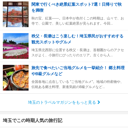
関東で行くべき絶景紅葉スポット7選！日帰りで秋
を満喫
秋の宝、紅葉――。日本中が色付くこの時期は、山々で、お
寺で、公園で、美しい紅葉絶景が見られます。今回...
秩父・長瀞はこう楽しむ！埼玉県民がおすすめする
観光スポットやグルメ
埼玉県北西部に位置する秩父・長瀞は、首都圏からのアクセ
スがよく、小旅行にぴったりのエリア。古くから人...
旅先で食べたいご当地グルメを一挙紹介！ 郷土料理
やB級グルメなど
全国各地に点在している "ご当地グルメ"。地域の特産物や、
伝統ある郷土料理、新進気鋭のB級グルメなど...
埼玉のトラベルマガジンをもっと見る
埼玉でこの時期人気の旅行記