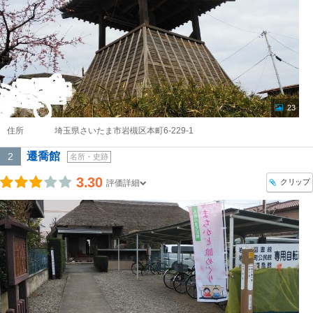
23
住所
埼玉県さいたま市岩槻区本町6-229-1
遷喬館
2
名所・史跡
3.30
クリップ
評価詳細