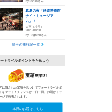
by
usakoさん
真夏の夜『鉄道博物館
ナイトミュージア
ム』！
大宮（埼玉）
2025/08/30
by
Brightonさん
埼玉の旅行記一覧
ォートラベルポイントをためよう
アに隠された宝箱を見つけてフォートラベルポ
トをゲット！チャンスは一日一回。お題はトッ
ージで発表されます。
本日のお題はこちら