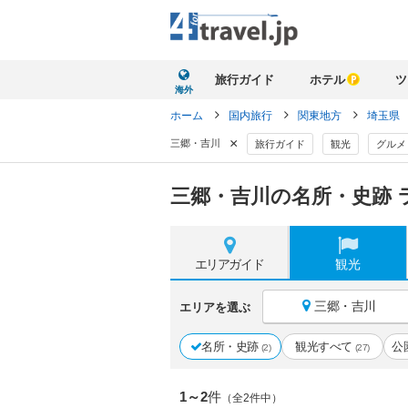
旅行ガイド
ホテル
ツ
海外
ホーム
国内旅行
関東地方
埼玉県
×
三郷・吉川
旅行ガイド
観光
グルメ
三郷・吉川の名所・史跡 
エリア
ガイド
観光
三郷・吉川
エリアを選ぶ
名所・史跡
観光すべて
公
(2)
(27)
1～2
件
（全2件中）