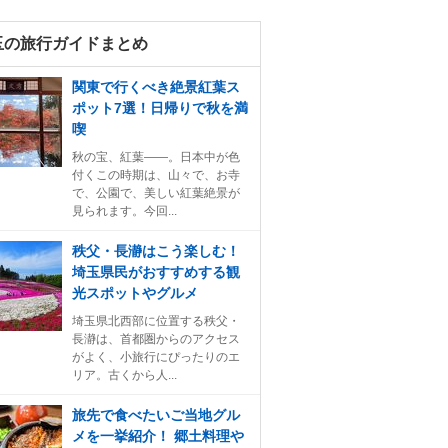
玉の旅行ガイドまとめ
関東で行くべき絶景紅葉ス
ポット7選！日帰りで秋を満
喫
秋の宝、紅葉――。日本中が色
付くこの時期は、山々で、お寺
で、公園で、美しい紅葉絶景が
見られます。今回...
秩父・長瀞はこう楽しむ！
埼玉県民がおすすめする観
光スポットやグルメ
埼玉県北西部に位置する秩父・
長瀞は、首都圏からのアクセス
がよく、小旅行にぴったりのエ
リア。古くから人...
旅先で食べたいご当地グル
メを一挙紹介！ 郷土料理や