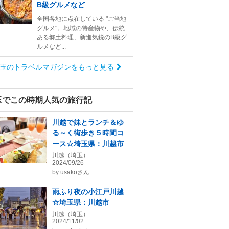
B級グルメなど
全国各地に点在している "ご当地
グルメ"。地域の特産物や、伝統
ある郷土料理、新進気鋭のB級グ
ルメなど...
玉のトラベルマガジンをもっと見る
玉でこの時期人気の旅行記
川越で妹とランチ＆ゆ
る～く街歩き５時間コ
ース☆埼玉県：川越市
川越（埼玉）
2024/09/26
by
usakoさん
雨ふり夜の小江戸川越
☆埼玉県：川越市
川越（埼玉）
2024/11/02