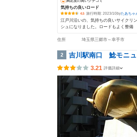
満足度の高いクチコミ
気持ちの良いロード
旅行時期: 2023/10
by
たあちゃ
4.5
江戸川沿いの、気持ちの良いサイクリ
シュになりました。ロードもよく整備
住所
埼玉県三郷市～幸手市
吉川駅南口 鯰モニ
2
3.21
評価詳細