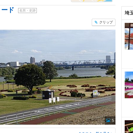
ロード
名所・史跡
埼
クリップ
5