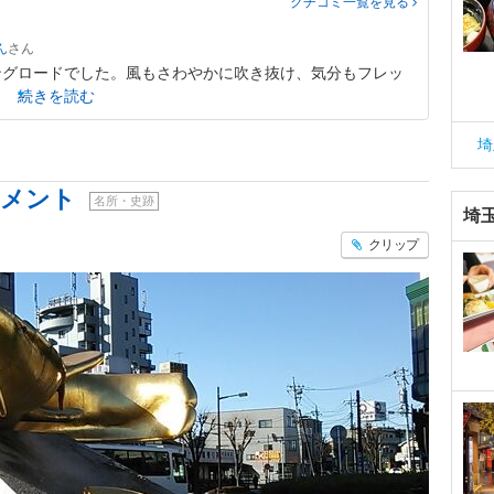
クチコミ一覧
を見る
ん
ングロードでした。風もさわやかに吹き抜け、気分もフレッ
続きを読む
埼
ュメント
名所・史跡
埼
クリップ