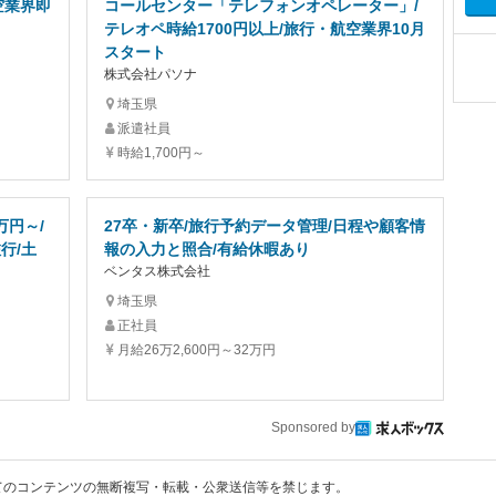
空業界即
コールセンター「テレフォンオペレーター」/
テレオペ時給1700円以上/旅行・航空業界10月
スタート
株式会社パソナ
埼玉県
派遣社員
時給1,700円～
万円～/
27卒・新卒/旅行予約データ管理/日程や顧客情
行/土
報の入力と照合/有給休暇あり
ベンタス株式会社
埼玉県
正社員
月給26万2,600円～32万円
Sponsored by
てのコンテンツの無断複写・転載・公衆送信等を禁じます。