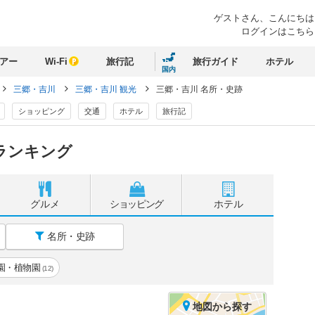
ゲストさん、
こんにちは
ログインはこちら
アー
Wi-Fi
旅行記
旅行ガイド
ホテル
国内
三郷・吉川
三郷・吉川 観光
三郷・吉川 名所・史跡
ショッピング
交通
ホテル
旅行記
ランキング
グルメ
ショッピング
ホテル
名所・史跡
園・植物園
(12)
地図
から探す