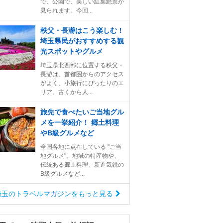
で、公園で、美しい紅葉絶景が
見られます。今回...
秩父・長瀞はこう楽しむ！
埼玉県民がおすすめする観
光スポットやグルメ
埼玉県北西部に位置する秩父・
長瀞は、首都圏からのアクセス
がよく、小旅行にぴったりのエ
リア。古くから人...
旅先で食べたいご当地グル
メを一挙紹介！ 郷土料理
やB級グルメなど
全国各地に点在している "ご当
地グルメ"。地域の特産物や、
伝統ある郷土料理、新進気鋭の
B級グルメなど...
埼玉のトラベルマガジンをもっと見る