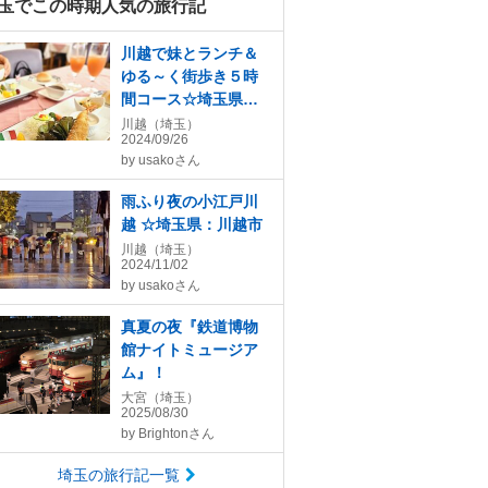
玉でこの時期人気の旅行記
川越で妹とランチ＆
ゆる～く街歩き５時
間コース☆埼玉県：
川越市
川越（埼玉）
2024/09/26
by
usakoさん
雨ふり夜の小江戸川
越 ☆埼玉県：川越市
川越（埼玉）
2024/11/02
by
usakoさん
真夏の夜『鉄道博物
館ナイトミュージア
ム』！
大宮（埼玉）
2025/08/30
by
Brightonさん
埼玉の旅行記一覧