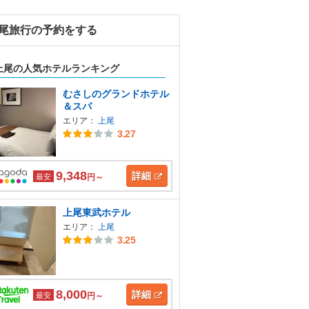
尾旅行の予約をする
上尾の人気ホテルランキング
むさしのグランドホテル
＆スパ
エリア：
上尾
3.27
9,348
詳細
最安
円～
上尾東武ホテル
エリア：
上尾
3.25
8,000
詳細
最安
円～