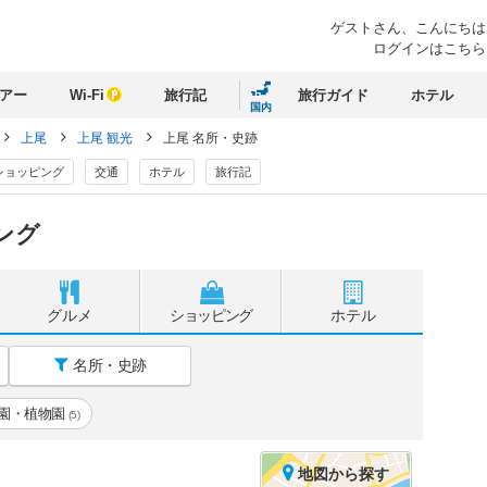
ゲストさん、
こんにちは
ログインはこちら
アー
Wi-Fi
旅行記
旅行ガイド
ホテル
国内
上尾
上尾 観光
上尾 名所・史跡
ショッピング
交通
ホテル
旅行記
ング
グルメ
ショッピング
ホテル
名所・史跡
園・植物園
(5)
地図
から探す