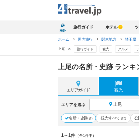
旅行ガイド
ホテル
ツ
海外
ホーム
国内旅行
関東地方
埼玉県
×
上尾
旅行ガイド
観光
グルメ
上尾の名所・史跡 ランキ
エリア
ガイド
観光
上尾
エリアを選ぶ
名所・史跡
観光すべて
公
(1)
(15)
1～1
件
（全1件中）