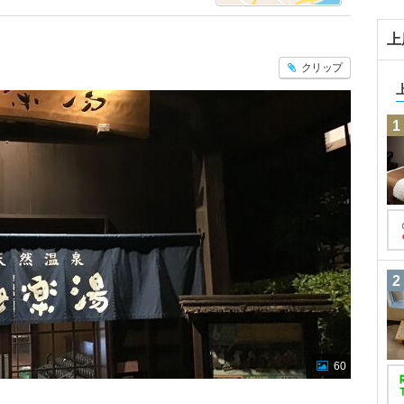
上
クリップ
1
2
60