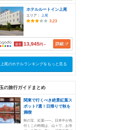
ホテルルートイン上尾
エリア：
上尾
3.23
13,945
詳細
最安
円～
上尾のホテルランキングをもっと見る
玉の旅行ガイドまとめ
関東で行くべき絶景紅葉ス
ポット7選！日帰りで秋を
満喫
秋の宝、紅葉――。日本中が色
付くこの時期は、山々で、お寺