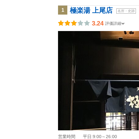
極楽湯 上尾店
1
名所・史跡
3.24
評価詳細
営業時間
平日:9:00～26:00